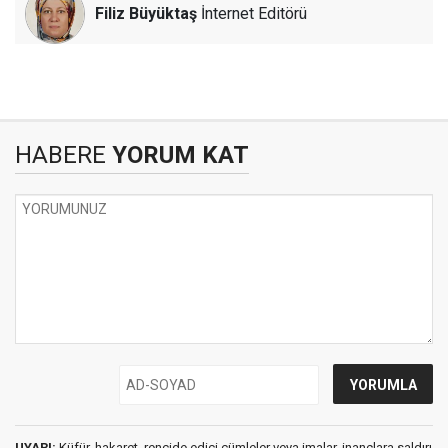
Filiz Büyüktaş
İnternet Editörü
HABERE
YORUM KAT
UYARI:
Küfür, hakaret, rencide edici cümleler veya imalar, inançlara saldırı