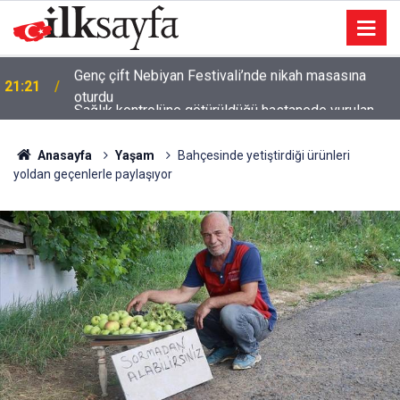
Sağlık kontrolüne götürüldüğü hastanede vurulan
21:01
istismar şüphelisi hayatını kaybetti
Anasayfa
Yaşam
Bahçesinde yetiştirdiği ürünleri
yoldan geçenlerle paylaşıyor