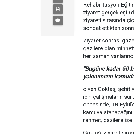
Rehabilitasyon Eğiti
ziyaret gerçekleştird
ziyareti sırasında çi
sohbet ettikten sonr
Ziyaret sonrası gaze
gazilere olan minnett
her zaman yanlarında 
"Bugüne kadar 50 bi
yakınımızın kamuda 
diyen Göktaş, şehit y
için çalışmaların sür
öncesinde, 18 Eylül'd
kamuya atanacağını d
rahmet, gazilere ise g
Göktaş, ziyaret sırası