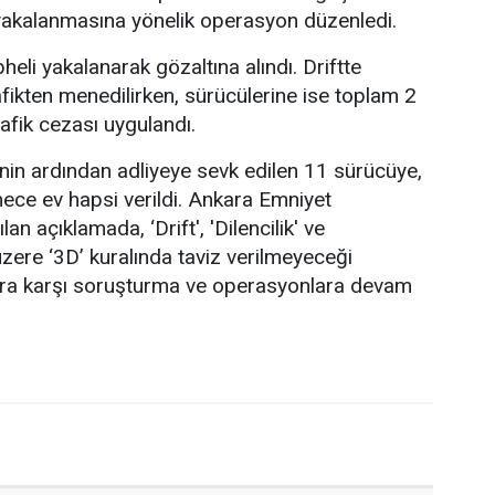
n yakalanmasına yönelik operasyon düzenledi.
li yakalanarak gözaltına alındı. Driftte
afikten menedilirken, sürücülerine ise toplam 2
rafik cezası uygulandı.
inin ardından adliyeye sevk edilen 11 sürücüye,
mece ev hapsi verildi. Ankara Emniyet
n açıklamada, ‘Drift', 'Dilencilik' ve
üzere ‘3D’ kuralında taviz verilmeyeceği
çlara karşı soruşturma ve operasyonlara devam