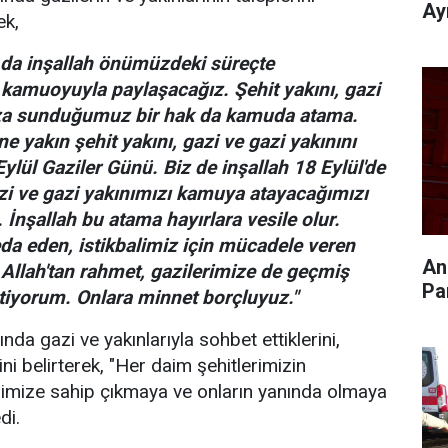
Ay
ek,
 da inşallah önümüzdeki süreçte
kamuoyuyla paylaşacağız. Şehit yakını, gazi
ıza sunduğumuz bir hak da kamuda atama.
 yakın şehit yakını, gazi ve gazi yakınını
ylül Gaziler Günü. Biz de inşallah 18 Eylül'de
azi ve gazi yakınımızı kamuya atayacağımızı
İnşallah bu atama hayırlara vesile olur.
eda eden, istikbalimiz için mücadele veren
An
 Allah'tan rahmet, gazilerimize de geçmiş
Pa
letiyorum. Onlara minnet borçluyuz."
nda gazi ve yakınlarıyla sohbet ettiklerini,
rini belirterek, "Her daim şehitlerimizin
rimize sahip çıkmaya ve onların yanında olmaya
di.