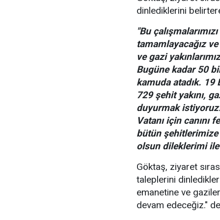
dinlediklerini belirter
"Bu çalışmalarımızı
tamamlayacağız ve 
ve gazi yakınlarım
Bugüne kadar 50 bine
kamuda atadık. 19 E
729 şehit yakını, g
duyurmak istiyoruz. 
Vatanı için canını f
bütün şehitlerimize
olsun dileklerimi i
Göktaş, ziyaret sırası
taleplerini dinledikle
emanetine ve gazile
devam edeceğiz." de