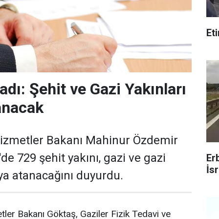
Et
dı: Şehit ve Gazi Yakınları
anacak
 Hizmetler Bakanı Mahinur Özdemir
'de 729 şehit yakını, gazi ve gazi
Er
İsr
ya atanacağını duyurdu.
tler Bakanı Göktaş, Gaziler Fizik Tedavi ve