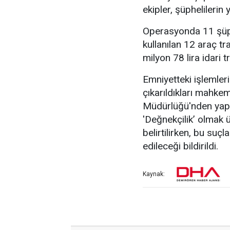
ekipler, şüphelileri
Operasyonda 11 şüphe
kullanılan 12 araç tr
milyon 78 lira idari t
Emniyetteki işlemler
çıkarıldıkları mahke
Müdürlüğü'nden yapıla
'Değnekçilik’ olmak 
belirtilirken, bu su
edileceği bildirildi.
Kaynak: