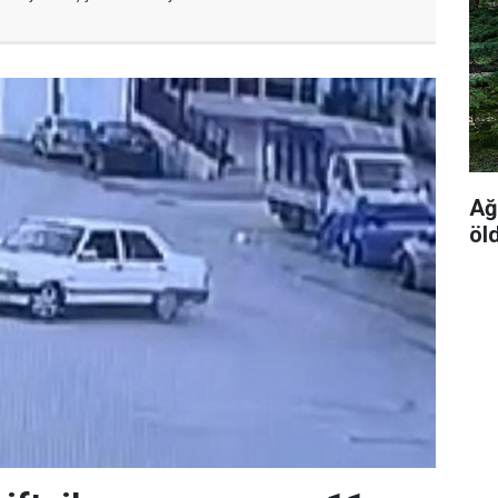
Ağ
öl