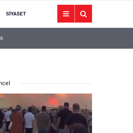
SIYASET
dı
16:30
Sincan Belediyesi’nden davet: Haydi hanımlar k
ncel