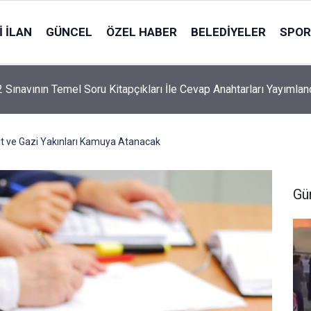
 İLAN
GÜNCEL
ÖZEL HABER
BELEDIYELER
SPOR
2 Sınavının Temel Soru Kitapçıkları İle Cevap Anahtarları Yayımlan
it ve Gazi Yakınları Kamuya Atanacak
Gü