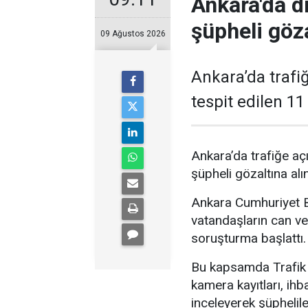
Ankara'da d
şüpheli göza
09 Ağustos 2026
Ankara’da trafiğ
tespit edilen 11
Ankara’da trafiğe açı
şüpheli gözaltına alın
Ankara Cumhuriyet Ba
vatandaşların can ve
soruşturma başlattı.
Bu kapsamda Trafik 
kamera kayıtları, ihb
inceleyerek şüphelile