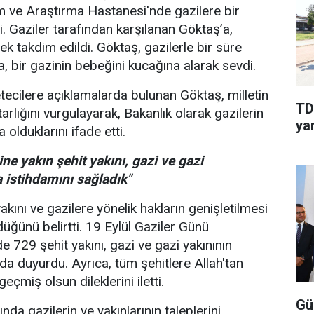
m ve Araştırma Hastanesi'nde gazilere bir
i. Gaziler tarafından karşılanan Göktaş’a,
çek takdim edildi. Göktaş, gazilerle bir süre
a, bir gazinin bebeğini kucağına alarak sevdi.
tecilere açıklamalarda bulunan Göktaş, milletin
TD
arlığını vurgulayarak, Bakanlık olarak gazilerin
yar
olduklarını ifade etti.
ne yakın şehit yakını, gazi ve gazi
istihdamını sağladık"
akını ve gazilere yönelik hakların genişletilmesi
düğünü belirtti. 19 Eylül Gaziler Günü
e 729 şehit yakını, gazi ve gazi yakınının
a duyurdu. Ayrıca, tüm şehitlere Allah'tan
eçmiş olsun dileklerini iletti.
Gü
nda gazilerin ve yakınlarının taleplerini