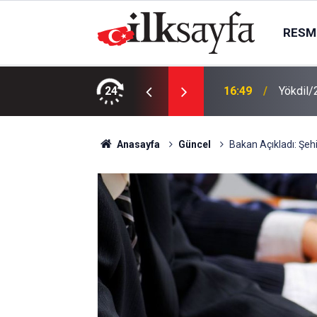
RESMI
 Ek Hizmet Binasını yeniliyor
24
16:49
Yökdil/
Anasayfa
Güncel
Bakan Açıkladı: Şeh