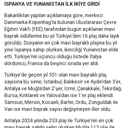
İSPANYA VE YUNANİSTAN İLK İKİYE GİRDİ
Bakanlıktan yapılan açıklamaya göre, merkezi
Danimarka Kopenhag'ta bulunan Uluslararası Çevre
Eğitim Vakfı (FEE) tarafından bugün açıklanan mavi
bayrak ödüllerine bu yıl Türkiye'den 16 plaj daha layık
görüldü. Dünyanın en çok mavi bayraklı plajına bu yıl
yine İspanya sahip olurken, ikinciliği Yunanistan elde
etti. Türkiye'nin üçüncü olduğu listede İtalya
dördüncü, Fransa da beşinci sırada yer aldı.
Türkiye'de geçen yıl 551 olan mavi bayraklı plaj
sayısına bu sene; İstanbul, Balıkesir ve Aydın'dan 3'er,
Antalya ve Muğla'dan 2'şer, İzmir, Çanakkale, Tekirdağ,
Bursa, Kırklareli ve Yalova'dan ise 1'er plaj eklendi.
Samsun, Mersin, Kocaeli, Bartın, Ordu, Zonguldak ile
Van ise mavi bayrak sayısı değişmeyen iller oldu.
Antalya 2024 yılında 233 plaj ile Türkiye'nin en çok
mavi bayrak sahibi şehri olurken Muğla 112 plaj ile