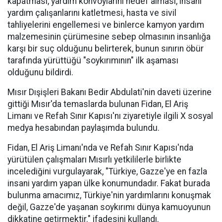
kapatması, yardım konvoylarını hedef alması, insani
yardım çalışanlarını katletmesi, hasta ve sivil
tahliyelerini engellemesi ve binlerce kamyon yardım
malzemesinin çürümesine sebep olmasının insanlığa
karşı bir suç olduğunu belirterek, bunun sınırın öbür
tarafında yürüttüğü "soykırımının" ilk aşaması
olduğunu bildirdi.
Mısır Dışişleri Bakanı Bedir Abdulati'nin daveti üzerine
gittiği Mısır'da temaslarda bulunan Fidan, El Ariş
Limanı ve Refah Sınır Kapısı'nı ziyaretiyle ilgili X sosyal
medya hesabından paylaşımda bulundu.
Fidan, El Ariş Limanı'nda ve Refah Sınır Kapısı'nda
yürütülen çalışmaları Mısırlı yetkililerle birlikte
incelediğini vurgulayarak, "Türkiye, Gazze'ye en fazla
insani yardım yapan ülke konumundadır. Fakat burada
bulunma amacımız, Türkiye'nin yardımlarını konuşmak
değil, Gazze'de yaşanan soykırımı dünya kamuoyunun
dikkatine getirmektir." ifadesini kullandı.