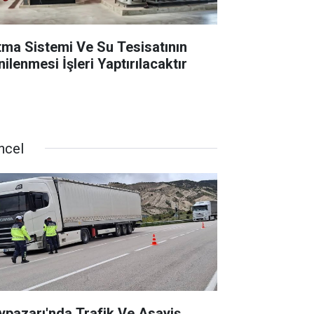
ıtma Sistemi Ve Su Tesisatının
ilenmesi İşleri Yaptırılacaktır
ncel
ypazarı'nda Trafik Ve Asayiş