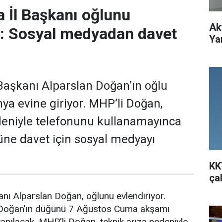
 İl Başkanı oğlunu
Ak
r: Sosyal medyadan davet
Ya
aşkanı Alparslan Doğan’ın oğlu
a evine giriyor. MHP’li Doğan,
deniyle telefonunu kullanamayınca
ne davet için sosyal medyayı
KK
ça
nı Alparslan Doğan, oğlunu evlendiriyor.
 Doğan’ın düğünü 7 Ağustos Cuma akşamı
pılacak. MHP’li Doğan, teknik arıza nedeniyle