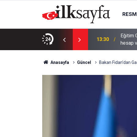
RESMI
Eğitim 
iye hakkını verin
24
13:30
hesap 
Anasayfa
Güncel
Bakan Fidan'dan Ga