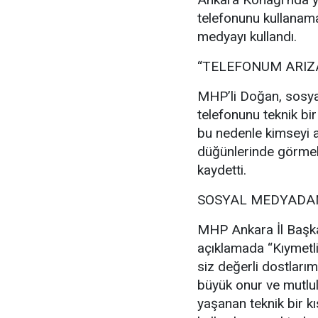
telefonunu kullanam
medyayı kullandı.
“TELEFONUM ARIZ
MHP’li Doğan, sosya
telefonunu teknik bir
bu nedenle kimseyi a
düğünlerinde görmek
kaydetti.
SOSYAL MEDYADAN
MHP Ankara İl Başka
açıklamada “Kıymetl
siz değerli dostlarım
büyük onur ve mutl
yaşanan teknik bir kı