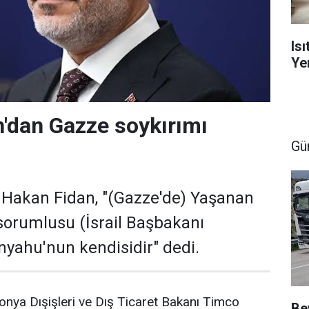
Is
Yen
'dan Gazze soykırımı
Gü
ı Hakan Fidan, "(Gazze'de) Yaşanan
sorumlusu (İsrail Başbakanı
yahu'nun kendisidir" dedi.
nya Dışişleri ve Dış Ticaret Bakanı Timco
Be