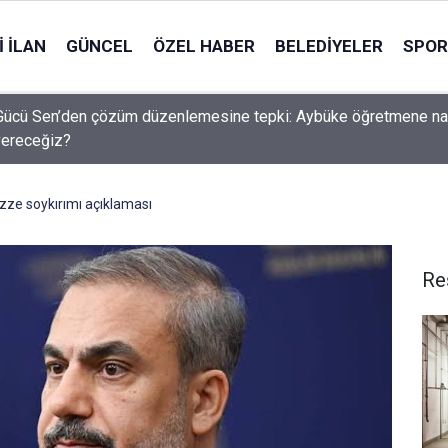
 İLAN
GÜNCEL
ÖZEL HABER
BELEDIYELER
SPOR
Gücü Sen’den çözüm düzenlemesine tepki: Aybüke öğretmene na
vereceğiz?
zze soykırımı açıklaması
Re