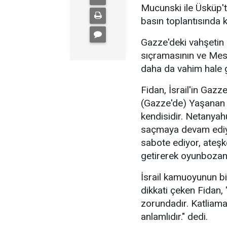
Mucunski ile Üsküp'
basın toplantısında 
Gazze'deki vahşetin 
sıçramasının ve Mes
daha da vahim hale ge
Fidan, İsrail'in Gazz
(Gazze'de) Yaşanan
kendisidir. Netanyah
saçmaya devam ediyo
sabote ediyor, ateşk
getirerek oyunbozan
İsrail kamuoyunun b
dikkati çeken Fidan,
zorundadır. Katliama
anlamlıdır." dedi.