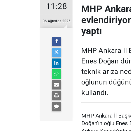
11:28
MHP Ankara
evlendiriyo
06 Ağustos 2026
yaptı
MHP Ankara İl B
Enes Doğan düny
teknik arıza ne
oğlunun düğünü
kullandı.
MHP Ankara İl Başka
Doğan’ın oğlu Enes
Ankara Konağı’nda ya