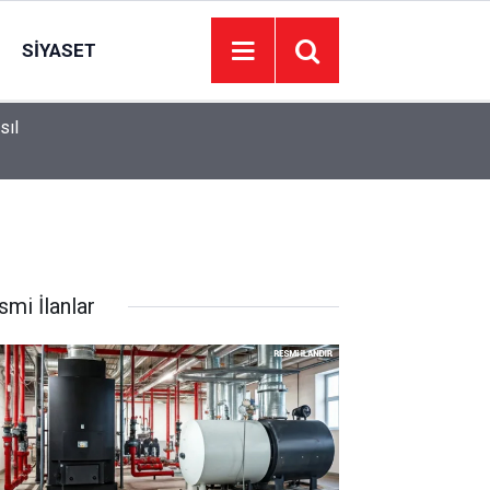
SIYASET
sıl
13:26
Adalet Bakanı Gürlek, Uğur Mumcu'nun Ailesiyle
smi İlanlar