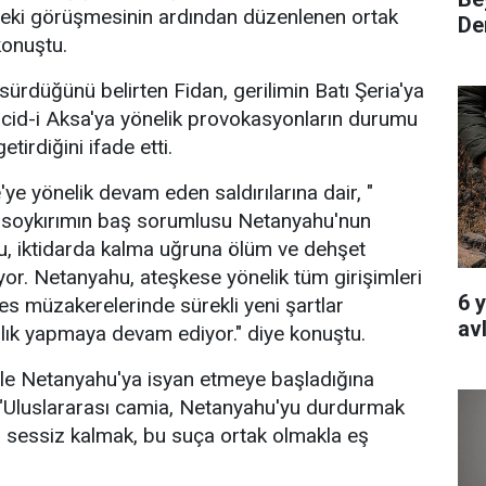
teki görüşmesinin ardından düzenlenen ortak
Den
konuştu.
sürdüğünü belirten Fidan, gerilimin Batı Şeria'ya
cid-i Aksa'ya yönelik provokasyonların durumu
tirdiğini ifade etti.
e'ye yönelik devam eden saldırılarına dair, "
 soykırımın baş sorumlusu Netanyahu'nun
u, iktidarda kalma uğruna ölüm ve dehşet
r. Netanyahu, ateşkese yönelik tüm girişimleri
6 
es müzakerelerinde sürekli yeni şartlar
av
lık yapmaya devam ediyor." diye konuştu.
ile Netanyahu'ya isyan etmeye başladığına
 "Uluslararası camia, Netanyahu'yu durdurmak
 sessiz kalmak, bu suça ortak olmakla eş