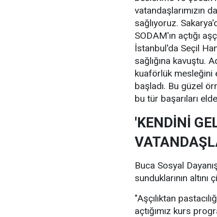
vatandaşlarımızın dah
sağlıyoruz. Sakarya
SODAM'ın açtığı aşçıl
İstanbul'da Seçil 
sağlığına kavuştu. 
kuaförlük mesleğini
başladı. Bu güzel ör
bu tür başarıları eld
'KENDİNİ GE
VATANDAŞL
Buca Sosyal Dayanış
sunduklarının altını
"Aşçılıktan pastacıl
açtığımız kurs progr