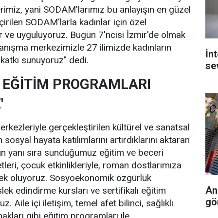
imiz, yani SODAM'larımız bu anlayışın en güzel
çirilen SODAM'larla kadınlar için özel
r ve uyguluyoruz. Bugün 7'ncisi İzmir'de olmak
anışma merkezimizle 27 ilimizde kadınların
İn
 katkı sunuyoruz" dedi.
se
LI EĞİTİM PROGRAMLARI
'
kezleriyle gerçekleştirilen kültürel ve sanatsal
ın sosyal hayata katılımlarını artırdıklarını aktaran
n yanı sıra sunduğumuz eğitim ve beceri
etleri, çocuk etkinlikleriyle, roman dostlarımıza
ek oluyoruz. Sosyoekonomik özgürlük
An
ek edindirme kursları ve sertifikalı eğitim
gö
 Aile içi iletişim, temel afet bilinci, sağlıklı
kları gibi eğitim programları ile