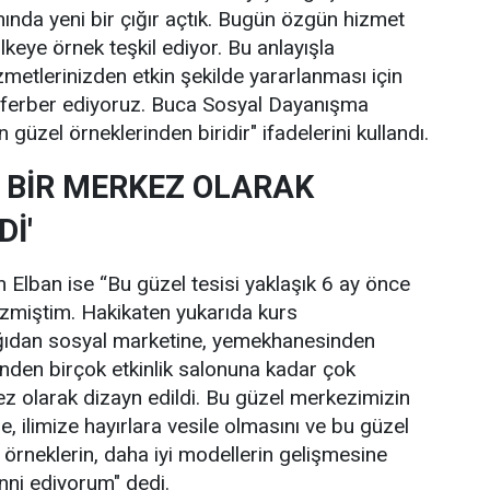
nında yeni bir çığır açtık. Bugün özgün hizmet
keye örnek teşkil ediyor. Bu anlayışla
zmetlerinizden etkin şekilde yararlanması için
eferber ediyoruz. Buca Sosyal Dayanışma
üzel örneklerinden biridir" ifadelerini kullandı.
BİR MERKEZ OLARAK
Dİ'
n Elban ise “Bu güzel tesisi yaklaşık 6 ay önce
miştim. Hakikaten yukarıda kurs
ğıdan sosyal marketine, yemekhanesinden
nden birçok etkinlik salonuna kadar çok
 olarak dizayn edildi. Bu güzel merkezimizin
, ilimize hayırlara vesile olmasını ve bu güzel
 örneklerin, daha iyi modellerin gelişmesine
nni ediyorum" dedi.