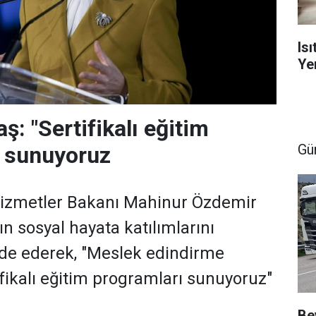
Is
Yen
: "Sertifikalı eğitim
Gü
ı sunuyoruz
 Hizmetler Bakanı Mahinur Özdemir
n sosyal hayata katılımlarını
fade ederek, "Meslek edindirme
ifikalı eğitim programları sunuyoruz"
Be