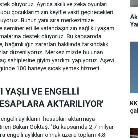
tek oluyoruz. Ayrıca akıllı ve zeka oyunları
ubu çocuklarımızın keyifle vakit geçirecekleri
Ak
nuyoruz. Bunun yanı sıra merkezimize
Ya
 seminerleri ile vatandaşınızın sağlıklı yaşam
anmalarına destek oluyoruz. Bu kapsamda
e, bağımlılığın zararları hakkında farkındalık
lar düzenliyoruz. Merkezimizde bulunan
yaç sahiplerine giyim yardımı yapıyoruz. Aşevi
a günde 100 haneye sıcak yemek hizmeti
 YAŞLI VE ENGELLİ
HESAPLARA AKTARILIYOR'
KK
ça
engelli aylıklarını hesapları aktarmaya
getiren Bakan Göktaş, "Bu kapsamda 2,7 milyar
 lira engelli aylıkları olmak üzere toplam 4,8