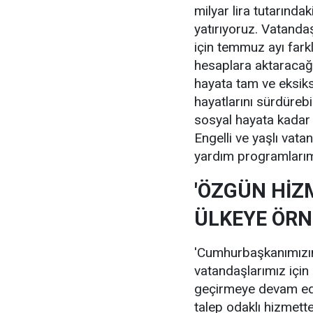
milyar lira tutarındak
yatırıyoruz. Vatanda
için temmuz ayı fark
hesaplara aktaracağı
hayata tam ve eksiksi
hayatlarını sürdüreb
sosyal hayata kadar 
Engelli ve yaşlı vata
yardım programlarım
'ÖZGÜN HİZ
ÜLKEYE ÖRNE
'Cumhurbaşkanımızın 
vatandaşlarımız için 
geçirmeye devam edi
talep odaklı hizmett