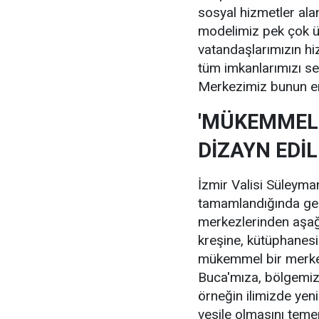
sosyal hizmetler ala
modelimiz pek çok ül
vatandaşlarımızın hi
tüm imkanlarımızı s
Merkezimiz bunun en g
'MÜKEMMEL 
DİZAYN EDİL
İzmir Valisi Süleyma
tamamlandığında gez
merkezlerinden aşa
kreşine, kütüphanesi
mükemmel bir merkez
Buca'mıza, bölgemize
örneğin ilimizde yeni
vesile olmasını teme