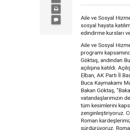
Aile ve Sosyal Hizm
sosyal hayata katılım
edindirme kursları ve
Aile ve Sosyal Hizm
programı kapsamında 
Göktaş, andından B
açılışına katıldı. Açı
Elban, AK Parti İl Ba
Buca Kaymakamı Mah
Bakan Göktaş, "Bakanl
vatandaşlarımızın de
tüm kesimlerini kap
zenginleştiriyoruz.
Roman kardeşlerimiz 
sürdürüyoruz. Roman