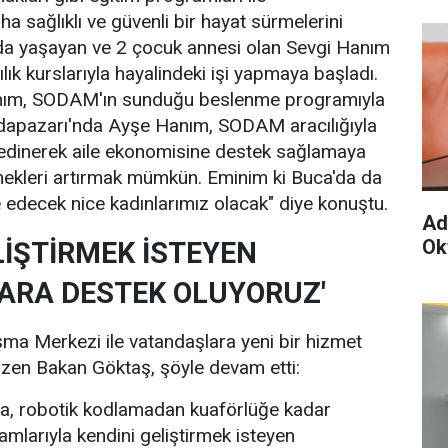
a sağlıklı ve güvenli bir hayat sürmelerini
'da yaşayan ve 2 çocuk annesi olan Sevgi Hanım
ık kurslarıyla hayalindeki işi yapmaya başladı.
Hanım, SODAM'ın sunduğu beslenme programıyla
Adapazarı'nda Ayşe Hanım, SODAM aracılığıyla
 edinerek aile ekonomisine destek sağlamaya
nekleri artırmak mümkün. Eminim ki Buca'da da
e edecek nice kadınlarımız olacak" diye konuştu.
Ad
Ok
LİŞTİRMEK İSTEYEN
ARA DESTEK OLUYORUZ'
ma Merkezi ile vatandaşlara yeni bir hizmet
 çizen Bakan Göktaş, şöyle devam etti:
ığa, robotik kodlamadan kuaförlüğe kadar
amlarıyla kendini geliştirmek isteyen