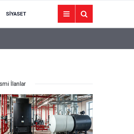
SIYASET
11:28
MHP Ankara İl Başkanı oğlunu evlendiriyor: Sos
smi İlanlar