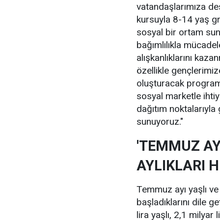
vatandaşlarımıza des
kursuyla 8-14 yaş gr
sosyal bir ortam su
bağımlılıkla mücadele
alışkanlıklarını kaz
özellikle gençlerimiz
oluşturacak program
sosyal marketle ihti
dağıtım noktalarıyl
sunuyoruz."
'TEMMUZ AYI
AYLIKLARI 
Temmuz ayı yaşlı ve 
başladıklarını dile 
lira yaşlı, 2,1 milyar