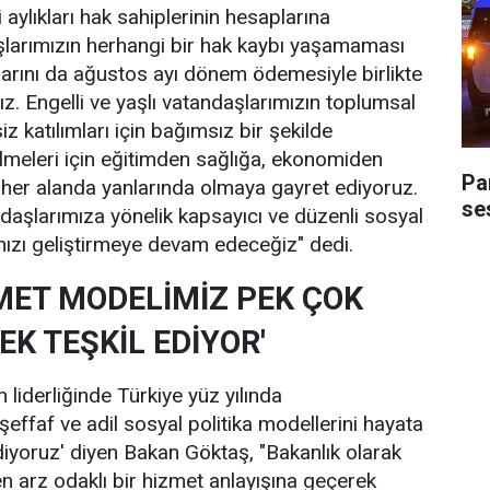
i aylıkları hak sahiplerinin hesaplarına
şlarımızın herhangi bir hak kaybı yaşamaması
larını da ağustos ayı dönem ödemesiyle birlikte
z. Engelli ve yaşlı vatandaşlarımızın toplumsal
z katılımları için bağımsız bir şekilde
ilmeleri için eğitimden sağlığa, ekonomiden
Pa
her alanda yanlarında olmaya gayret ediyoruz.
ses
ndaşlarımıza yönelik kapsayıcı ve düzenli sosyal
ızı geliştirmeye devam edeceğiz" dedi.
MET MODELİMİZ PEK ÇOK
K TEŞKİL EDİYOR'
liderliğinde Türkiye yüz yılında
şeffaf ve adil sosyal politika modellerini hayata
yoruz' diyen Bakan Göktaş, "Bakanlık olarak
en arz odaklı bir hizmet anlayışına geçerek