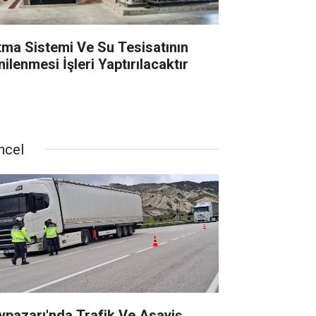
ıtma Sistemi Ve Su Tesisatının
ilenmesi İşleri Yaptırılacaktır
ncel
ypazarı'nda Trafik Ve Asayiş