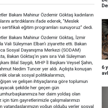
Den
etler Bakanı Mahinur Özdemir Göktaş kadınların
larını artırdıklarını ifade ederek, "Meslek
 sertifikalı eğitim programları sunuyoruz" dedi.
etler Bakanı Mahinur Özdemir Göktaş, İzmir
Vali Süleyman Elban'ı ziyarette etti. Bakan
uca Sosyal Dayanışma Merkezi (SODAM)
lışta, Bakan Göktaş'ın yanı sıra Vali Süleyman
şkanı Bilal Saygılı, MHP İl Başkanı Veysel Şahin,
6 
mut Nedim Tuncer yer aldı. Açılışta konuşan
av
ık olarak sosyal politikalarımızı,
ğişen ve gelişen ihtiyaçlarına göre toplumun
sayacak şekilde her geçen gün
 Cumhurbaşkanımıza her daim yoldaş olan
için tüm gayretlerimizle çalışmalarımızı
 vatandaşlarımızın yoğun olduğu yerler sosyal