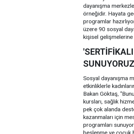
dayanışma merkezler
örneğidir. Hayata ge
programlar hazırlıyo
üzere 90 sosyal day
kişisel gelişmelerine
'SERTİFİKA
SUNUYORUZ
Sosyal dayanışma mer
etkinliklerle kadınlar
Bakan Göktaş, "Bunu
kursları, sağlık hizm
pek çok alanda dest
kazanmaları için mesl
programları sunuyoruz.
beslenme ve çocuk ha