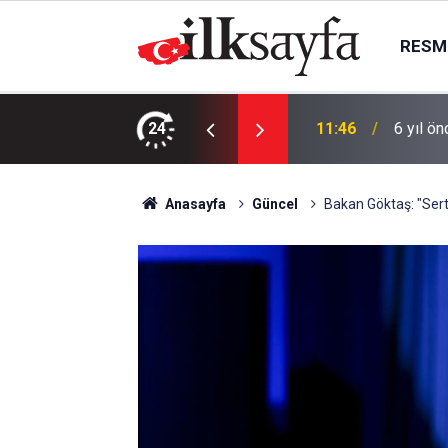
RESMI
Kilolarca bozuk midye yakalandı
24
11:46
6 yıl ö
Anasayfa
Güncel
Bakan Göktaş: "Sert