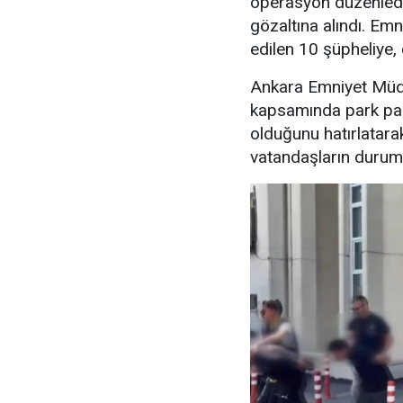
operasyon düzenledi
gözaltına alındı. Emn
edilen 10 şüpheliye, 
Ankara Emniyet Müdü
kapsamında park para
olduğunu hatırlatara
vatandaşların durumu