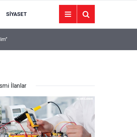
SIYASET
lim”
13:32
Selvi Kılıçdaroğlu hastaneden taburcu edildi
smi İlanlar