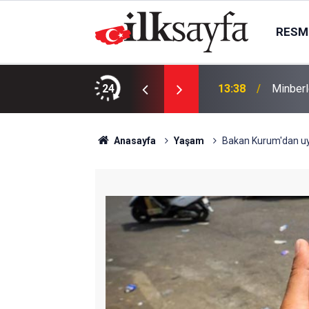
RESMI
ajlarda doluluk yüzde 43,76’ya geriledi
24
13:38
Minberl
Anasayfa
Yaşam
Bakan Kurum'dan uyarı