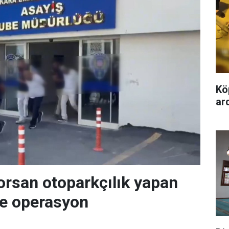
Kö
ard
orsan otoparkçılık yapan
re operasyon