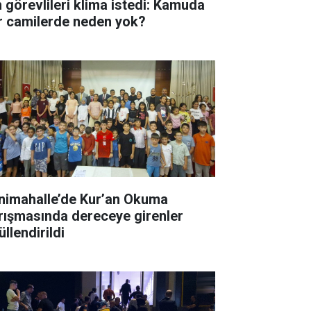
n görevlileri klima istedi: Kamuda
r camilerde neden yok?
nimahalle’de Kur’an Okuma
rışmasında dereceye girenler
llendirildi