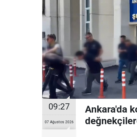
09:27
Ankara'da k
değnekçile
07 Ağustos 2026