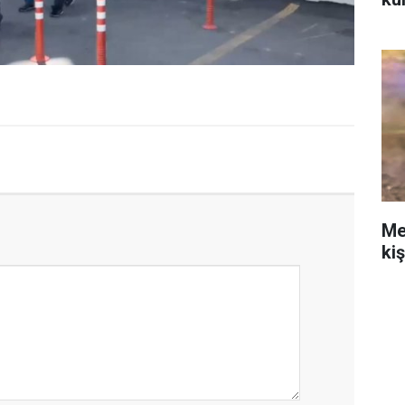
Me
ki