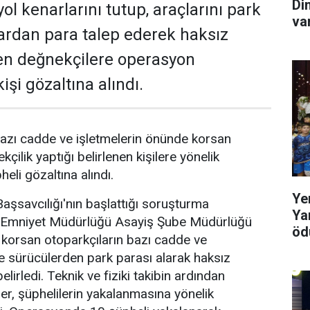
Di
ol kenarlarını tutup, araçlarını park
va
ardan para talep ederek haksız
en değnekçilere operasyon
işi gözaltına alındı.
azı cadde ve işletmelerin önünde korsan
kçilik yaptığı belirlenen kişilere yönelik
li gözaltına alındı.
Ye
şsavcılığı'nın başlattığı soruşturma
Ya
Emniyet Müdürlüğü Asayiş Şube Müdürlüğü
ödü
e korsan otoparkçıların bazı cadde ve
de sürücülerden park parası alarak haksız
elirledi. Teknik ve fiziki takibin ardından
er, şüphelilerin yakalanmasına yönelik