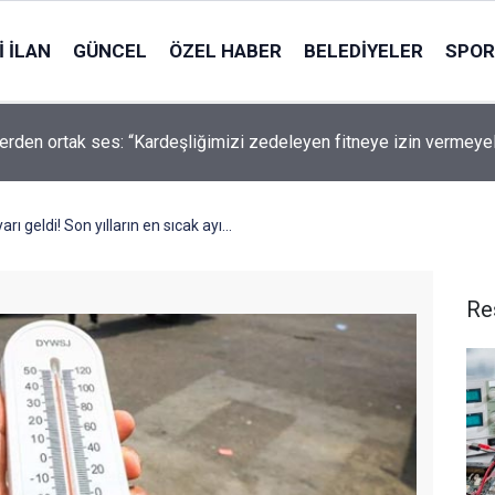
 İLAN
GÜNCEL
ÖZEL HABER
BELEDIYELER
SPOR
erden ortak ses: “Kardeşliğimizi zedeleyen fitneye izin vermeye
 geldi! Son yılların en sıcak ayı...
Re