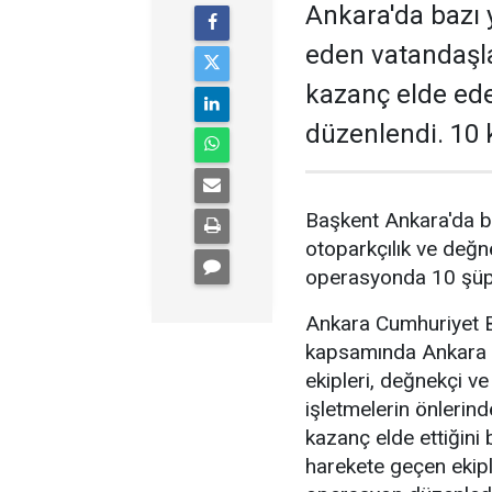
Ankara'da bazı y
eden vatandaşl
kazanç elde ed
düzenlendi. 10 k
Başkent Ankara'da b
otoparkçılık ve değne
operasyonda 10 şüphe
Ankara Cumhuriyet Ba
kapsamında Ankara 
ekipleri, değnekçi v
işletmelerin önlerin
kazanç elde ettiğini b
harekete geçen ekipl