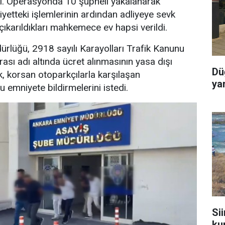
. Operasyonda 10 şüpheli yakalanarak
iyetteki işlemlerinin ardından adliyeye sevk
çıkarıldıkları mahkemece ev hapsi verildi.
rlüğü, 2918 sayılı Karayolları Trafik Kanunu
sı adı altında ücret alınmasının yasa dışı
Dü
k, korsan otoparkçılarla karşılaşan
ya
 emniyete bildirmelerini istedi.
Sii
ku