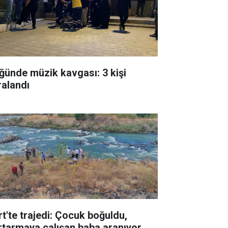
ğünde müzik kavgası: 3 kişi
ralandı
rt'te trajedi: Çocuk boğuldu,
rtarmaya çalışan baba aranıyor