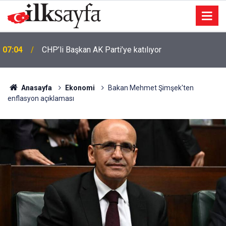
13 yaşındaki Ela Nur’dan acı haber: Cansız bedeni
06:25
bulundu
Anasayfa
Ekonomi
Bakan Mehmet Şimşek'ten
enflasyon açıklaması