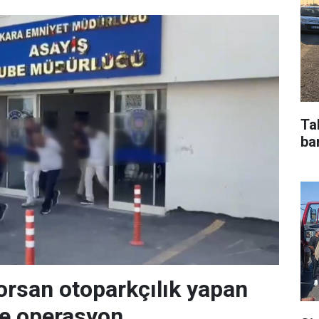
Ta
bar
orsan otoparkçılık yapan
re operasyon