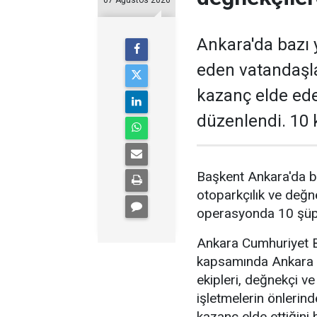
07 Ağustos 2026
Ankara'da bazı y
eden vatandaşl
kazanç elde ed
düzenlendi. 10 k
Başkent Ankara'da b
otoparkçılık ve değne
operasyonda 10 şüphe
Ankara Cumhuriyet Ba
kapsamında Ankara 
ekipleri, değnekçi v
işletmelerin önlerin
kazanç elde ettiğini b