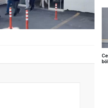
Ce
bö