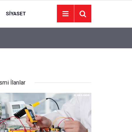
SIYASET
20:31
Gediz Elektrik’ten İzmir’e uyarı: 8 Ağustos’ta 14
smi İlanlar