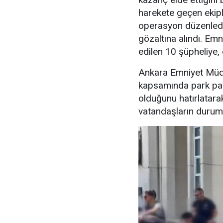
harekete geçen ekipl
operasyon düzenledi
gözaltına alındı. Emn
edilen 10 şüpheliye, 
Ankara Emniyet Müdü
kapsamında park para
olduğunu hatırlatara
vatandaşların durumu