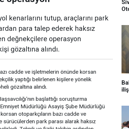
Si
Ot
ol kenarlarını tutup, araçlarını park
ardan para talep ederek haksız
en değnekçilere operasyon
işi gözaltına alındı.
azı cadde ve işletmelerin önünde korsan
kçilik yaptığı belirlenen kişilere yönelik
Ba
li gözaltına alındı.
il
şsavcılığı'nın başlattığı soruşturma
Emniyet Müdürlüğü Asayiş Şube Müdürlüğü
e korsan otoparkçıların bazı cadde ve
de sürücülerden park parası alarak haksız
elirledi. Teknik ve fiziki takibin ardından