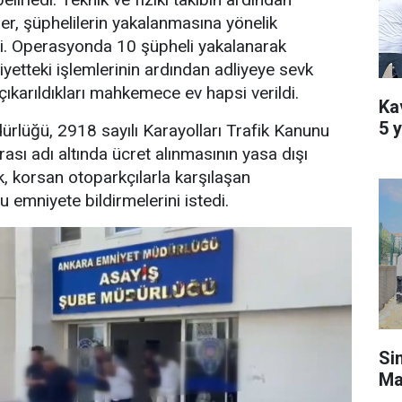
er, şüphelilerin yakalanmasına yönelik
. Operasyonda 10 şüpheli yakalanarak
iyetteki işlemlerinin ardından adliyeye sevk
çıkarıldıkları mahkemece ev hapsi verildi.
Kav
5 y
rlüğü, 2918 sayılı Karayolları Trafik Kanunu
sı adı altında ücret alınmasının yasa dışı
k, korsan otoparkçılarla karşılaşan
 emniyete bildirmelerini istedi.
Si
Ma