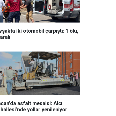
şakta iki otomobil çarpıştı: 1 ölü,
aralı
ncan’da asfalt mesaisi: Alcı
hallesi’nde yollar yenileniyor