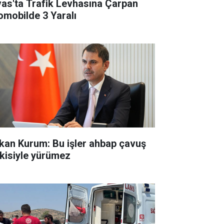
vas'ta Trafik Levhasına Çarpan
omobilde 3 Yaralı
kan Kurum: Bu işler ahbap çavuş
işkisiyle yürümez