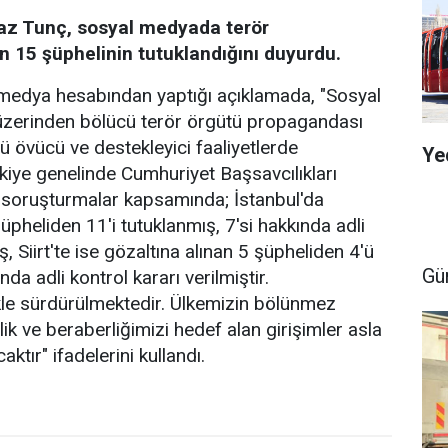
az Tunç, sosyal medyada terör
 15 şüphelinin tutuklandığını duyurdu.
medya hesabından yaptığı açıklamada, "Sosyal
üzerinden bölücü terör örgütü propagandası
ü övücü ve destekleyici faaliyetlerde
Ye
ürkiye genelinde Cumhuriyet Başsavcılıkları
n soruşturmalar kapsamında; İstanbul'da
üpheliden 11'i tutuklanmış, 7'si hakkında adli
ş, Siirt'te ise gözaltına alınan 5 şüpheliden 4'ü
Gü
nda adli kontrol kararı verilmiştir.
ikle sürdürülmektedir. Ülkemizin bölünmez
rlik ve beraberliğimizi hedef alan girişimler asla
tır" ifadelerini kullandı.