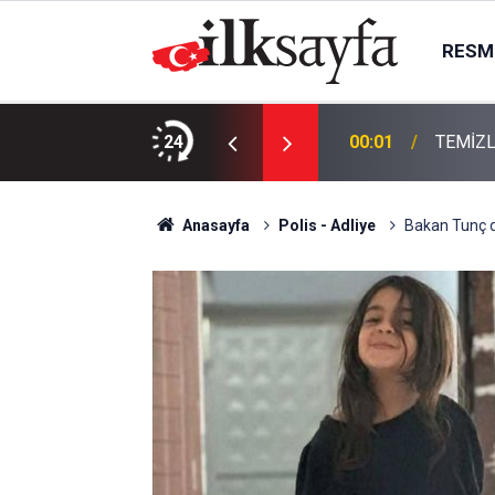
RESMI
KTIR
24
00:01
TEMİZL
Anasayfa
Polis - Adliye
Bakan Tunç d