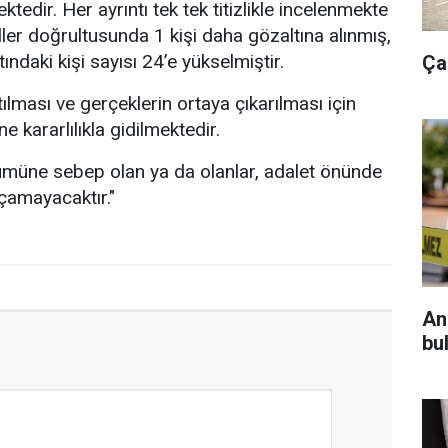
tedir. Her ayrıntı tek tek titizlikle incelenmekte
iller doğrultusunda 1 kişi daha gözaltına alınmış,
ndaki kişi sayısı 24’e yükselmiştir.
Ça
tılması ve gerçeklerin ortaya çıkarılması için
ne kararlılıkla gidilmektedir.
ümüne sebep olan ya da olanlar, adalet önünde
amayacaktır."
An
bul