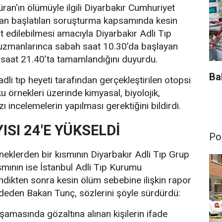
ran'ın ölümüyle ilgili Diyarbakır Cumhuriyet
ndan başlatılan soruşturma kapsamında kesin
t edilebilmesi amacıyla Diyarbakır Adli Tıp
 uzmanlarınca sabah saat 10.30’da başlayan
 saat 21.40’ta tamamlandığını duyurdu.
Ba
li tıp heyeti tarafından gerçekleştirilen otopsi
u örnekleri üzerinde kimyasal, biyolojik,
zı incelemelerin yapılması gerektiğini bildirdi.
ISI 24'E YÜKSELDİ
Pol
neklerden bir kısmının Diyarbakır Adli Tıp Grup
ısmının ise İstanbul Adli Tıp Kurumu
ndikten sonra kesin ölüm sebebine ilişkin rapor
deden Bakan Tunç, sözlerini şöyle sürdürdü:
amasında gözaltına alınan kişilerin ifade