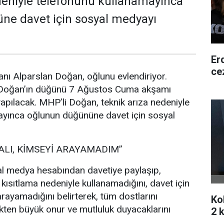
deniyle telefonunu kullanamayınca
ne davet için sosyal medyayı
Er
ce
nı Alparslan Doğan, oğlunu evlendiriyor.
 Doğan’ın düğünü 7 Ağustos Cuma akşamı
pılacak. MHP’li Doğan, teknik arıza nedeniyle
ayınca oğlunun düğününe davet için sosyal
ALI, KİMSEYİ ARAYAMADIM”
l medya hesabından davetiye paylaşıp,
 kısıtlama nedeniyle kullanamadığını, davet için
rayamadığını belirterek, tüm dostlarını
Ko
ten büyük onur ve mutluluk duyacaklarını
2 k