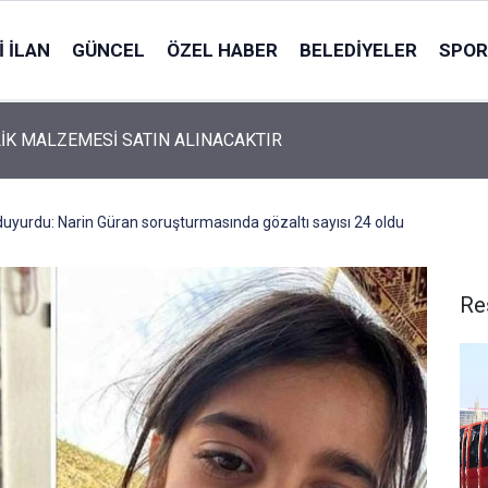
 İLAN
GÜNCEL
ÖZEL HABER
BELEDIYELER
SPOR
İK MALZEMESİ SATIN ALINACAKTIR
uyurdu: Narin Güran soruşturmasında gözaltı sayısı 24 oldu
Re