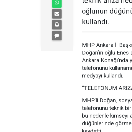
teknik arıza ne
oğlunun düğünü
kullandı.
MHP Ankara İl Başka
Doğan’ın oğlu Enes
Ankara Konağı’nda ya
telefonunu kullanam
medyayı kullandı.
“TELEFONUM ARIZ
MHP’li Doğan, sosya
telefonunu teknik bir
bu nedenle kimseyi a
düğünlerinde görmek
kaydetti.