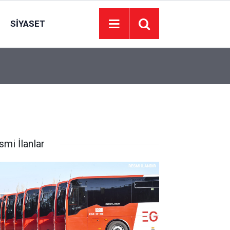
SIYASET
00:01
BAKIM VE ONARIM HİZMETİ ALINACAKTIR
smi İlanlar