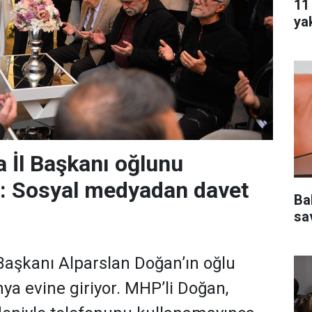
11
ya
 İl Başkanı oğlunu
r: Sosyal medyadan davet
Ba
sa
aşkanı Alparslan Doğan’ın oğlu
a evine giriyor. MHP’li Doğan,