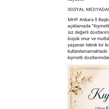
SOSYAL MEDYADAN
MHP Ankara İl Başka
açıklamada “Kıymetl
siz değerli dostlarım
büyük onur ve mutl
yaşanan teknik bir kı
kullanılamamaktadır
kıymetli dostlarımdan