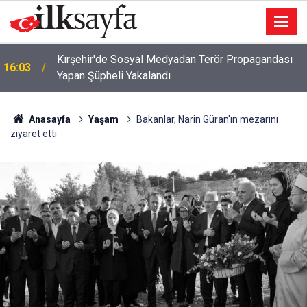
16:00
Dünya er meydanı Keçiören’de kuruluyor
Anasayfa
Yaşam
Bakanlar, Narin Güran'ın mezarını
ziyaret etti