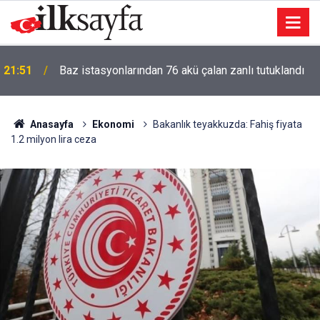
21:31
FETÖ/PDY hükümlüsü ihraç albay yakalandı
Anasayfa
Ekonomi
Bakanlık teyakkuzda: Fahiş fiyata
1.2 milyon lira ceza