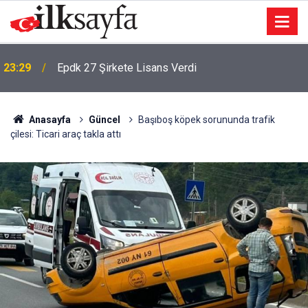
23:29
Epdk 27 Şirkete Lisans Verdi
Anasayfa
Güncel
Başıboş köpek sorununda trafik
çilesi: Ticari araç takla attı