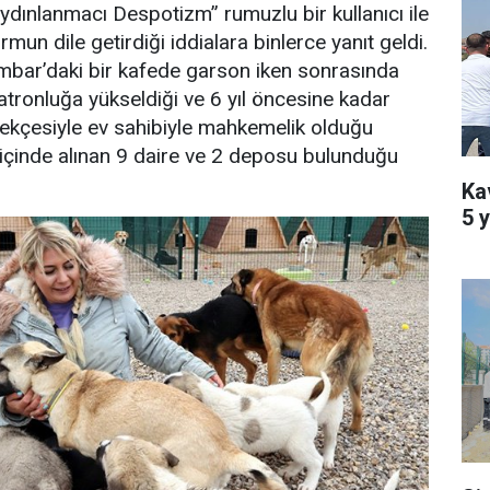
“Aydınlanmacı Despotizm” rumuzlu bir kullanıcı ile
rmun dile getirdiği iddialara binlerce yanıt geldi.
bar’daki bir kafede garson iken sonrasında
patronluğa yükseldiği ve 6 yıl öncesine kadar
rekçesiyle ev sahibiyle mahkemelik olduğu
ıl içinde alınan 9 daire ve 2 deposu bulunduğu
Kav
5 y