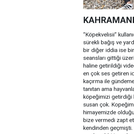
KAHRAMANM
“Köpekvelisii” kulla
sürekli bağış ve yar
bir diğer iddia ise b
seansları gittiği üze
haline getirildiği vi
en çok ses getiren i
kaçırma ile gündeme
tanıtan ama hayvanl
köpeğimizi getirdiği 
susan çok. Kopeğim
himayemizde olduğun
bize vermedi zapt et
kendinden geçmişti. 