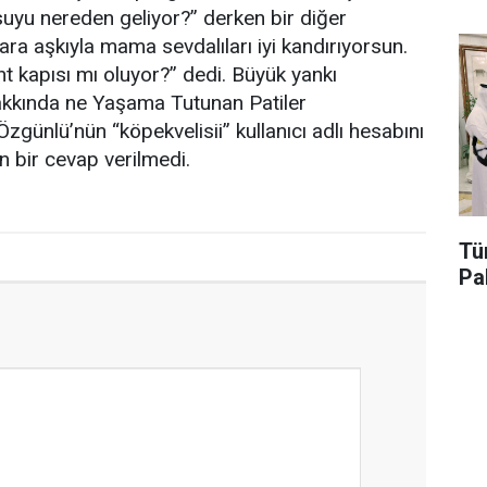
suyu nereden geliyor?” derken bir diğer
ara aşkıyla mama sevdalıları iyi kandırıyorsun.
t kapısı mı oluyor?” dedi. Büyük yankı
hakkında ne Yaşama Tutunan Patiler
zgünlü’nün “köpekvelisii” kullanıcı adlı hesabını
n bir cevap verilmedi.
Tü
Pa