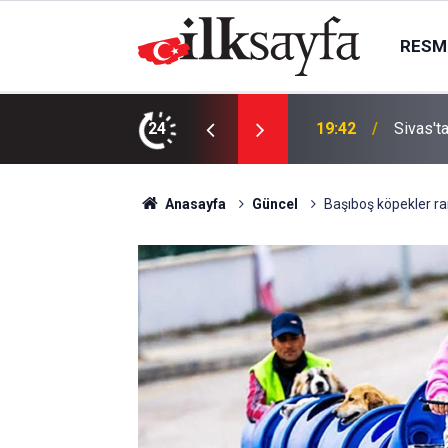
RESMI
On Numa
n Otomobilde 3 Yaralı
24
19:37
sonuçla
Anasayfa
Güncel
Başıboş köpekler ran