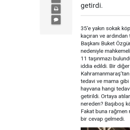
getirdi.
35’e yakın sokak köp
kaçıran ve ardından
Başkanı Buket Özgün
nedeniyle mahkemelik
11 taşınmazı bulund
iddia edildi. Bir di
Kahramanmaraş’tan k
tedavi ve mama gibi 
hayvana hangi tedavin
getirildi. Ortaya atı
nereden? Başıboş köp
Fakat buna rağmen n
bir cevap gelmedi.