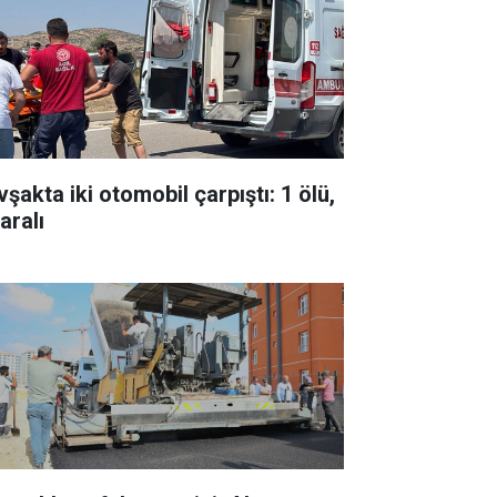
şakta iki otomobil çarpıştı: 1 ölü,
aralı