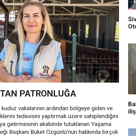
Si
Ot
TAN PATRONLUĞA
Ba
 kuduz vakalarının ardından bölgeye giden ve
il
klerini tedavisini yaptırmak üzere sahiplendiğini
’ya getirmesinin akabinde tutuklanan Yaşama
neği Başkanı Buket Özgünlü’nün hakkında birçok