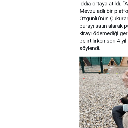
iddia ortaya atıldı. 
Mevzu adlı bir platfo
Özgünlü’nün Çukuram
burayı satın alarak 
kirayı ödemediği ge
belirtilirken son 4 y
söylendi.