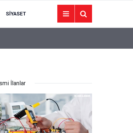
SIYASET
kiliş
19:36
Bakan Kurum: Bu işler ahbap çavuş ilişkisiyle y
smi İlanlar