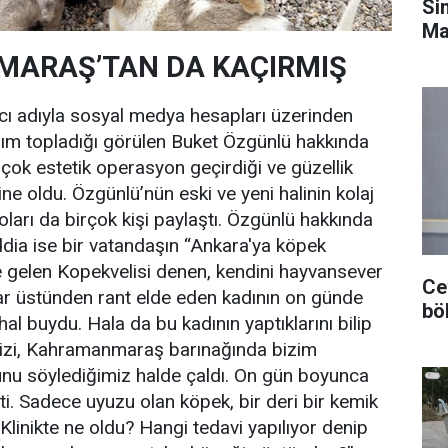
Si
Ma
ARAŞ’TAN DA KAÇIRMIŞ
nıcı adıyla sosyal medya hesapları üzerinden
dım topladığı görülen Buket Özgünlü hakkında
irçok estetik operasyon geçirdiği ve güzellik
rine oldu. Özgünlü’nün eski ve yeni halinin kolaj
deoları da birçok kişi paylaştı. Özgünlü hakkında
ddia ise bir vatandaşın “Ankara'ya köpek
 gelen Kopekvelisi denen, kendini hayvansever
Ce
ar üstünden rant elde eden kadının on günde
bö
hal buydu. Hala da bu kadının yaptıklarını bilip
izi, Kahramanmaraş barınağında bizim
u söylediğimiz halde çaldı. On gün boyunca
ti. Sadece uyuzu olan köpek, bir deri bir kemik
Klinikte ne oldu? Hangi tedavi yapılıyor denip