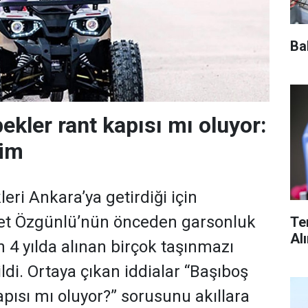
Ba
ekler rant kapısı mı oluyor:
him
leri Ankara’ya getirdiği için
et Özgünlü’nün önceden garsonluk
Te
Al
n 4 yılda alınan birçok taşınmazı
ldi. Ortaya çıkan iddialar “Başıboş
apısı mı oluyor?” sorusunu akıllara