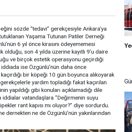
eğini sözde “tedavi” gerekçesiyle Ankara’ya
 tutuklanan Yaşama Tutunan Patiler Derneği
lü’nün 6 yıl önce kirasını ödeyememesi
Ye
 olduğu, son 4 yılda üzerine kayıtlı 9’u daire
uğu ve birçok estetik operasyonu geçirdiği
ğer iddiada ise Özgünlü’nün daha önce
açırdığı bir köpeği 10 gün boyunca alıkoyarak
Gü
gerekçelerle yardım topladığı fakat kaçırılan
in yapıldığı gibi konuları açıklamadığı dile
lan iddialar vatandaşlara “Değirmenin suyu
ekler rant kapısı mı oluyor?” diye sordurdu.
e dernekten ne de Özgünlü’nün yakınlarından