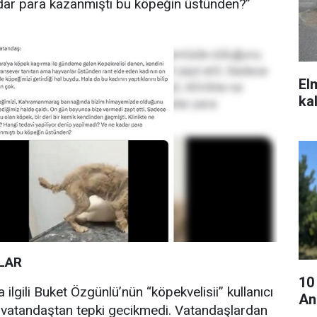
dar para kazanmıştı bu köpeğin üstünden?”
El
ka
LAR
10
 ilgili Buket Özgünlü’nün “köpekvelisii” kullanıcı
An
k vatandaştan tepki gecikmedi. Vatandaşlardan