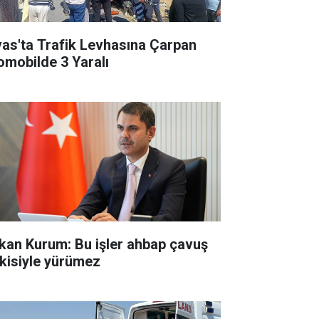
vas'ta Trafik Levhasına Çarpan
omobilde 3 Yaralı
kan Kurum: Bu işler ahbap çavuş
işkisiyle yürümez