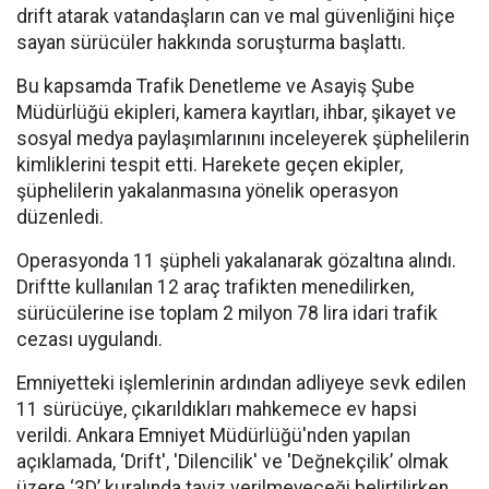
drift atarak vatandaşların can ve mal güvenliğini hiçe
sayan sürücüler hakkında soruşturma başlattı.
Bu kapsamda Trafik Denetleme ve Asayiş Şube
Müdürlüğü ekipleri, kamera kayıtları, ihbar, şikayet ve
sosyal medya paylaşımlarınını inceleyerek şüphelilerin
kimliklerini tespit etti. Harekete geçen ekipler,
şüphelilerin yakalanmasına yönelik operasyon
düzenledi.
Operasyonda 11 şüpheli yakalanarak gözaltına alındı.
Driftte kullanılan 12 araç trafikten menedilirken,
sürücülerine ise toplam 2 milyon 78 lira idari trafik
cezası uygulandı.
Emniyetteki işlemlerinin ardından adliyeye sevk edilen
11 sürücüye, çıkarıldıkları mahkemece ev hapsi
verildi. Ankara Emniyet Müdürlüğü'nden yapılan
açıklamada, ‘Drift', 'Dilencilik' ve 'Değnekçilik’ olmak
üzere ‘3D’ kuralında taviz verilmeyeceği belirtilirken,