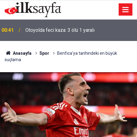
00:41
Otoyolda feci kaza: 3 ölü 1 yaralı
Anasayfa
Spor
Benfica'ya tarihindeki en büyük
suçlama