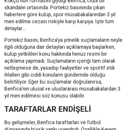
Kökçü'nün formasını giydiği Benfica, ciddi bir
skandalın ortasında. Portekiz basınında çıkan
haberlere göre kulüp, spor müsabakalarından 3 yıl
men edilme cezası riskiyle karşı karşıya. İşte tüm
detaylar...
Portekiz basını, Benfica’ya yönelik suçlamaların neyle
ilgili olduğuna dair detayları açıklamaya başlarken,
kulüp yetkilileri konu hakkında henüz resmi bir
açıklama yapmadı. Suçlamaların içeriği tam olarak
netleşmese de, yasadışı faaliyetler ve sportif etik
ihlalleri gibi ciddi konuların gündemde olduğu
belirtiliyor. Eğer bu suçlamalar doğrulanırsa,
Benfica'nın ulusal ve uluslararası müsabakalardan 3
yıl men edilmesi söz konusu olabilir.
TARAFTARLAR ENDİŞELİ
Bu gelişmeler, Benfica taraftarları ve futbol
dünyasında büyük yankı uyandırdı. Özellikle Kerem