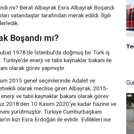
ndı mı? Berat Albayrak Esra Albayrak Boşandı
ları vatandaşlar tarafından merak edildi. İlgili
erledik.
ak Boşandı mı?
Ye
Şubat 1978'de İstanbul'da doğmuş bir Türk iş
. Türkiye'de enerji ve tabii kaynaklar bakanı ile
anı olarak görev yapmıştır.
ım 2015 genel seçimlerinde Adalet ve
Gü
etvekili olarak meclise giren Albayrak, 2015-
 enerji ve tabii kaynaklar bakanı olarak görev
uz 2018'den 10 Kasım 2020'ye kadar hazine ve
evini yürütmüştür. Türkiye Cumhurbaşkanı
n kızı Esra Erdoğan ile evlidir. Evlilikleri ise