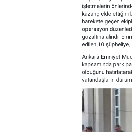
işletmelerin önlerin
kazanç elde ettiğini b
harekete geçen ekipl
operasyon düzenledi
gözaltına alındı. Emn
edilen 10 şüpheliye, 
Ankara Emniyet Müdü
kapsamında park para
olduğunu hatırlatara
vatandaşların durumu