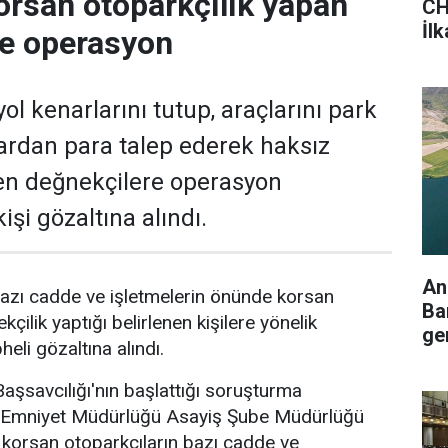
orsan otoparkçılık yapan
CH
İl
re operasyon
ol kenarlarını tutup, araçlarını park
ardan para talep ederek haksız
en değnekçilere operasyon
işi gözaltına alındı.
An
azı cadde ve işletmelerin önünde korsan
Ba
kçilik yaptığı belirlenen kişilere yönelik
ger
li gözaltına alındı.
şsavcılığı'nın başlattığı soruşturma
Emniyet Müdürlüğü Asayiş Şube Müdürlüğü
e korsan otoparkçıların bazı cadde ve