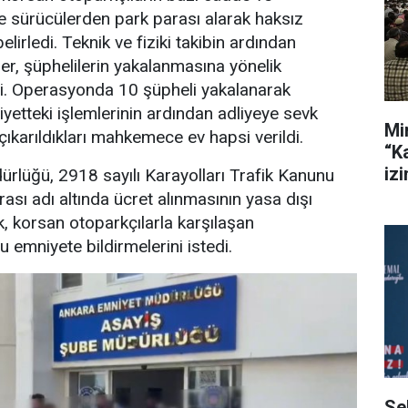
de sürücülerden park parası alarak haksız
elirledi. Teknik ve fiziki takibin ardından
er, şüphelilerin yakalanmasına yönelik
. Operasyonda 10 şüpheli yakalanarak
iyetteki işlemlerinin ardından adliyeye sevk
Mi
çıkarıldıkları mahkemece ev hapsi verildi.
“K
iz
rlüğü, 2918 sayılı Karayolları Trafik Kanunu
sı adı altında ücret alınmasının yasa dışı
k, korsan otoparkçılarla karşılaşan
 emniyete bildirmelerini istedi.
Se