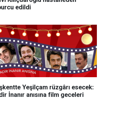
burcu edildi
şkentte Yeşilçam rüzgârı esecek:
ir İnanır anısına film geceleri