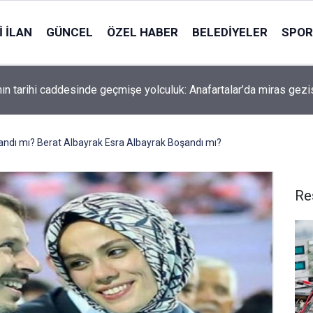
 İLAN
GÜNCEL
ÖZEL HABER
BELEDIYELER
SPOR
nın tarihi caddesinde geçmişe yolculuk: Anafartalar’da miras gezi
andı mı? Berat Albayrak Esra Albayrak Boşandı mı?
Re