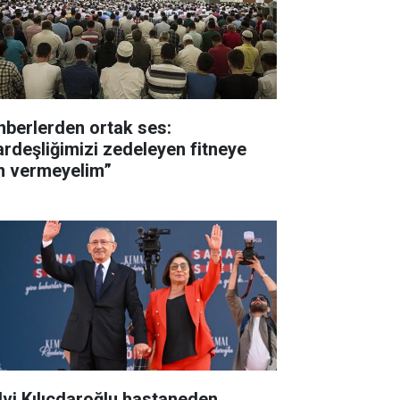
nberlerden ortak ses:
ardeşliğimizi zedeleyen fitneye
in vermeyelim”
lvi Kılıçdaroğlu hastaneden