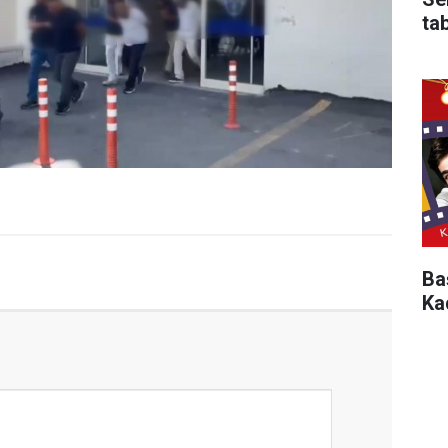
ta
Ba
Kad