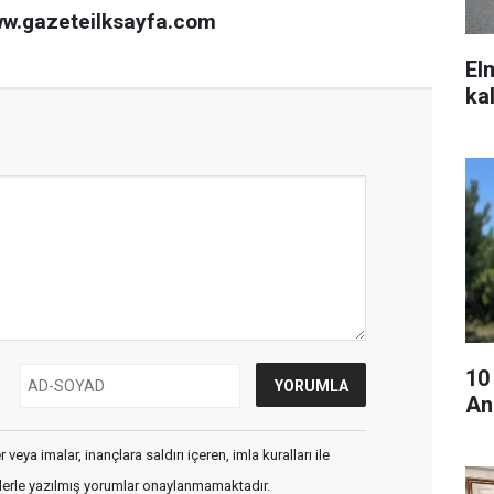
ww.gazeteilksayfa.com
El
ka
10
An
veya imalar, inançlara saldırı içeren, imla kuralları ile
flerle yazılmış yorumlar onaylanmamaktadır.