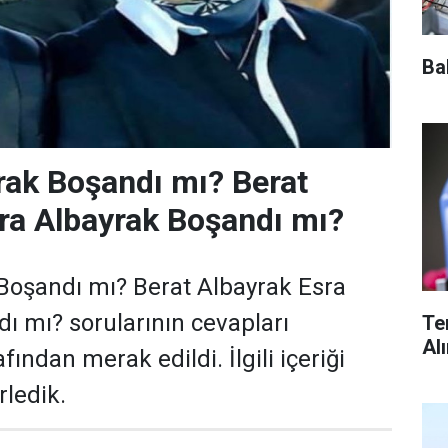
Ba
rak Boşandı mı? Berat
ra Albayrak Boşandı mı?
Boşandı mı? Berat Albayrak Esra
ı mı? sorularının cevapları
Te
Al
fından merak edildi. İlgili içeriği
ledik.