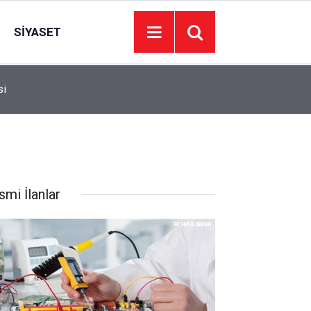
SIYASET
si
15:13
10 Yaşındaki Zehra’nın uzay hayali Ankara’da g
smi İlanlar