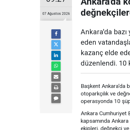
Ankara'da k
değnekçile
07 Ağustos 2026
Ankara'da bazı y
eden vatandaşl
kazanç elde ed
düzenlendi. 10 k
Başkent Ankara'da b
otoparkçılık ve değne
operasyonda 10 şüphe
Ankara Cumhuriyet Ba
kapsamında Ankara 
ekipleri, değnekçi v