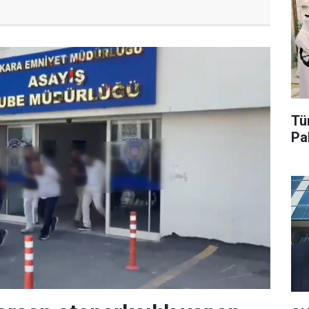
Tü
Pa