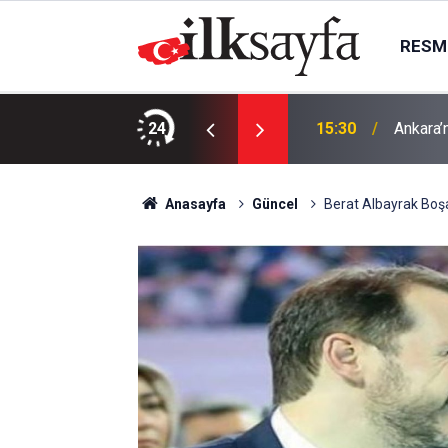
RESMI
rımları yenileyecek
24
15:30
Ankara’
Anasayfa
Güncel
Berat Albayrak Boş