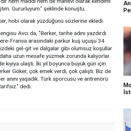
ardır hem maddi hem de manevi olarak kendimi
An
tım. Gururluyum." şeklinde konuştu.
Pe
er, hobi olarak yüzdüğünü sözlerine ekledi.
ngisu Avcı da, "Berker, tarihe adını yazdırdı.
iltere-Fransa arasındaki parkur kuş uçuşu 34
izdeki gel-git ve dalgalar gibi olumsuz koşullar
 daha uzun mesafe yüzmek zorunda kalıyorlar.
 kıyıya ulaştı. İki yıl boyunca büyük gün için
rker Göker, çok emek verdi, çok çalıştı. Biz de
er anını yaşadık. Türk sporcusu ve antrenörü
Mo
rifsiz." dedi.
İst