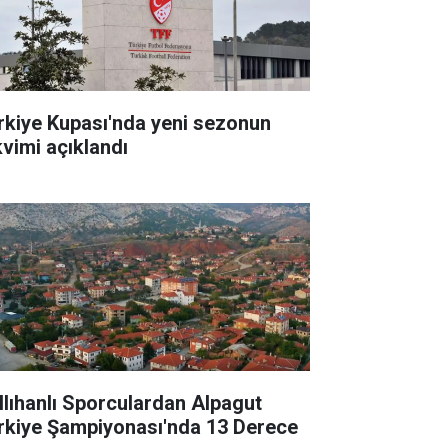
rkiye Kupası'nda yeni sezonun
kvimi açıklandı
llıhanlı Sporculardan Alpagut
rkiye Şampiyonası'nda 13 Derece