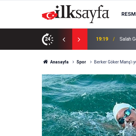
RESMI
ak mı? Salah neden yok?
24
19:01
Ankara’d
Anasayfa
Spor
Berker Göker Manş'ı y