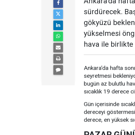
Ankara’da hafta
sürdürecek. Baş
gökyüzü bekleni
yükselmesi öngö
hava ile birlikt
Ankara’da hafta sonu
seyretmesi bekleniyo
bugün az bulutlu ha
sıcaklık 19 derece c
Gün içerisinde sıcak
dereceyi göstermesi 
derece, en yüksek sı
PAZAR GÜNÜ