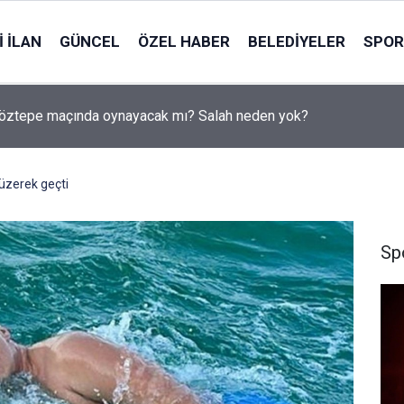
 İLAN
GÜNCEL
ÖZEL HABER
BELEDIYELER
SPOR
a servis minibüsü TIR’a çarptı: 7 kişi yaralandı
üzerek geçti
Sp