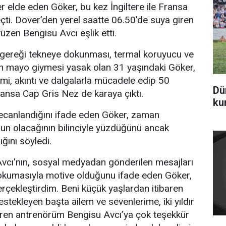
r elde eden Göker, bu kez İngiltere ile Fransa
çti. Dover’den yerel saatte 06.50'de suya giren
üzen Bengisu Avcı eşlik etti.
r gereği tekneye dokunması, termal koruyucu ve
an mayo giymesi yasak olan 31 yaşındaki Göker,
imi, akıntı ve dalgalarla mücadele edip 50
Dü
ansa Cap Gris Nez de karaya çıktı.
ku
ecanlandığını ifade eden Göker, zaman
ğun olacağının bilinciyle yüzdüğünü ancak
ını söyledi.
vcı'nın, sosyal medyadan gönderilen mesajları
okumasıyla motive olduğunu ifade eden Göker,
erçekleştirdim. Beni küçük yaşlardan itibaren
ekleyen başta ailem ve sevenlerime, iki yıldır
en antrenörüm Bengisu Avcı’ya çok teşekkür