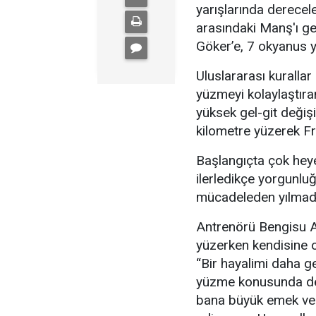
yarışlarında derecele
arasındaki Manş'ı ge
Göker’e, 7 okyanus y
Uluslararası kuralla
yüzmeyi kolaylaştır
yüksek gel-git değiş
kilometre yüzerek Fr
Başlangıçta çok hey
ilerledikçe yorgunlu
mücadeleden yılmadığ
Antrenörü Bengisu A
yüzerken kendisine 
“Bir hayalimi daha g
yüzme konusunda dest
bana büyük emek ver