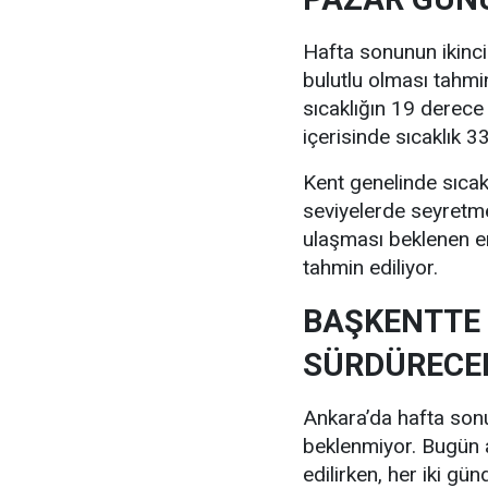
Hafta sonunun ikinc
bulutlu olması tahmi
sıcaklığın 19 derece
içerisinde sıcaklık 
Kent genelinde sıcak
seviyelerde seyretm
ulaşması beklenen e
tahmin ediliyor.
BAŞKENTTE 
SÜRDÜRECE
Ankara’da hafta sonu 
beklenmiyor. Bugün a
edilirken, her iki gü