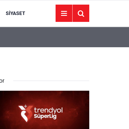
SIYASET
18:41
Sivas’ta Kangal köpekleri sahneye çıktı
or