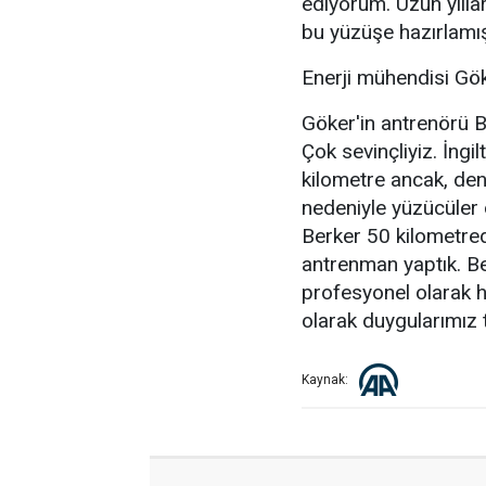
ediyorum. Uzun yıll
bu yüzüşe hazırlamış
Enerji mühendisi Gök
Göker'in antrenörü Be
Çok sevinçliyiz. İng
kilometre ancak, den
nedeniyle yüzücüler
Berker 50 kilometrede
antrenman yaptık. Be
profesyonel olarak h
olarak duygularımız ta
Kaynak: