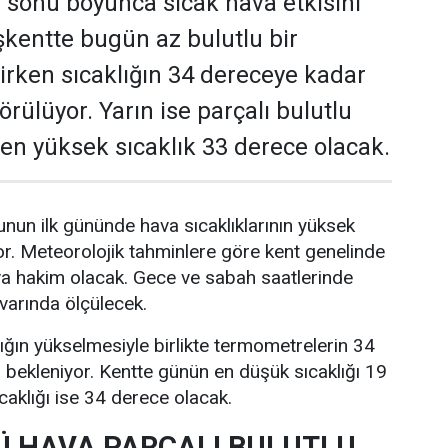
 sonu boyunca sıcak hava etkisini
kentte bugün az bulutlu bir
rken sıcaklığın 34 dereceye kadar
rülüyor. Yarın ise parçalı bulutlu
e en yüksek sıcaklık 33 derece olacak.
nun ilk gününde hava sıcaklıklarının yüksek
r. Meteorolojik tahminlere göre kent genelinde
va hakim olacak. Gece ve sabah saatlerinde
ivarında ölçülecek.
lığın yükselmesiyle birlikte termometrelerin 34
bekleniyor. Kentte günün en düşük sıcaklığı 19
caklığı ise 34 derece olacak.
 HAVA PARÇALI BULUTLU