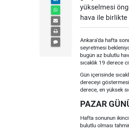
yükselmesi öngö
hava ile birlikt
Ankara’da hafta sonu
seyretmesi bekleniyo
bugün az bulutlu ha
sıcaklık 19 derece c
Gün içerisinde sıcak
dereceyi göstermesi 
derece, en yüksek sı
PAZAR GÜNÜ
Hafta sonunun ikinc
bulutlu olması tahmi