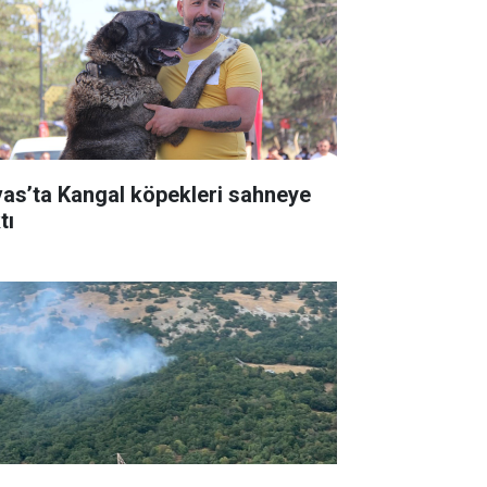
vas’ta Kangal köpekleri sahneye
tı