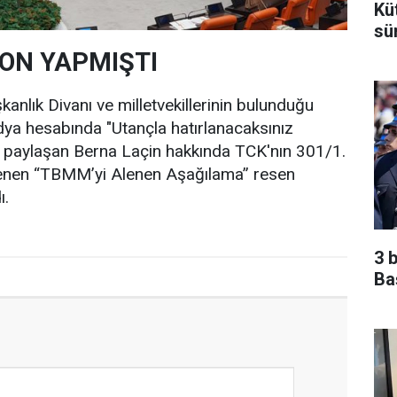
Kü
sü
ON YAPMIŞTI
lık Divanı ve milletvekillerinin bulunduğu
ya hesabında "Utançla hatırlanacaksınız
k paylaşan Berna Laçin hakkında TCK'nın 301/1.
nen “TBMM’yi Alenen Aşağılama” resen
ı.
3 
Ba