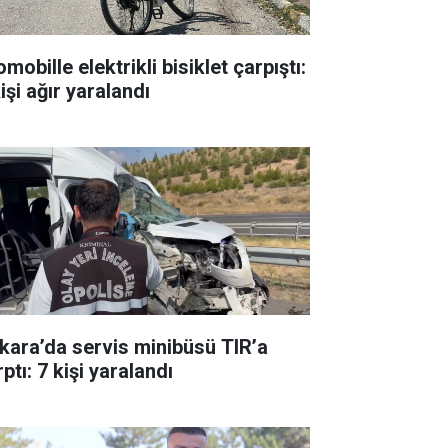
mobille elektrikli bisiklet çarpıştı:
işi ağır yaralandı
kara’da servis minibüsü TIR’a
ptı: 7 kişi yaralandı