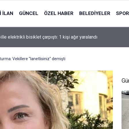
 İLAN
GÜNCEL
ÖZEL HABER
BELEDIYELER
SPOR
öztepe maçında oynayacak mı? Salah neden yok?
urma: Vekillere "lanetlisiniz" demişti
Gü