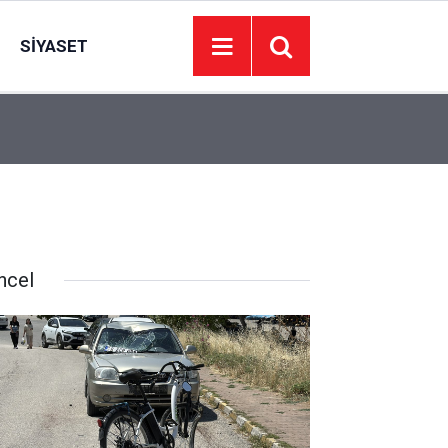
SIYASET
19:01
Ankara’da servis minibüsü TIR’a çarptı: 7 kişi ya
ncel