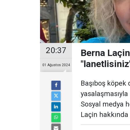
20:37
Berna Laçin
"lanetlisini
01 Ağustos 2024
Başıboş köpek
yasalaşmasıyla b
Sosyal medya h
Laçin hakkında 