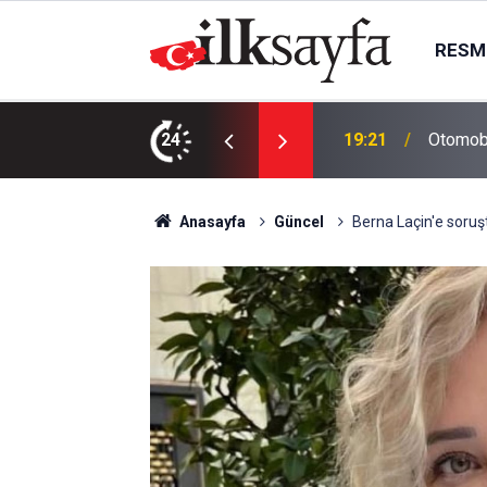
RESMI
ıştı: 1 kişi ağır yaralandı
24
19:19
Salah G
Anasayfa
Güncel
Berna Laçin'e soruşt