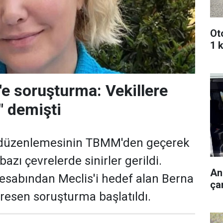
Oto
1 k
'e soruşturma: Vekillere
z" demişti
 düzenlemesinin TBMM'den geçerek
azı çevrelerde sinirler gerildi.
An
esabından Meclis'i hedef alan Berna
çar
resen soruşturma başlatıldı.