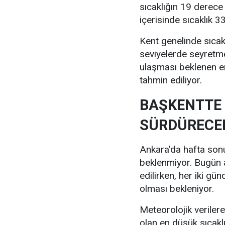
sıcaklığın 19 derece
içerisinde sıcaklık 
Kent genelinde sıcak
seviyelerde seyretm
ulaşması beklenen e
tahmin ediliyor.
BAŞKENTTE 
SÜRDÜRECE
Ankara’da hafta sonu 
beklenmiyor. Bugün a
edilirken, her iki gü
olması bekleniyor.
Meteorolojik verile
olan en düşük sıcakl