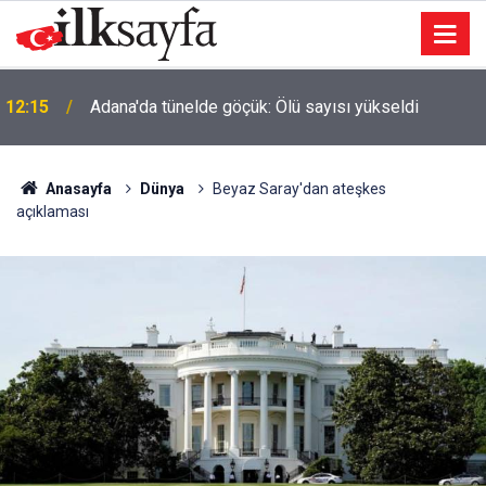
12:15
Adana'da tünelde göçük: Ölü sayısı yükseldi
11:22
Güdül Kaymakamı evlendi, nikahı Ayık kıydı
Anasayfa
Dünya
Beyaz Saray'dan ateşkes
açıklaması