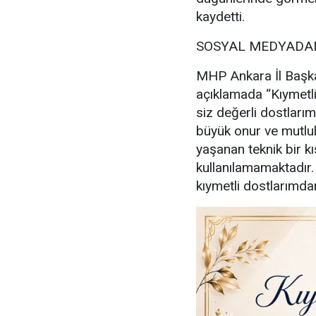
kaydetti.
SOSYAL MEDYADAN
MHP Ankara İl Başka
açıklamada “Kıymetl
siz değerli dostlarım
büyük onur ve mutl
yaşanan teknik bir kı
kullanılamamaktadır
kıymetli dostlarımdan