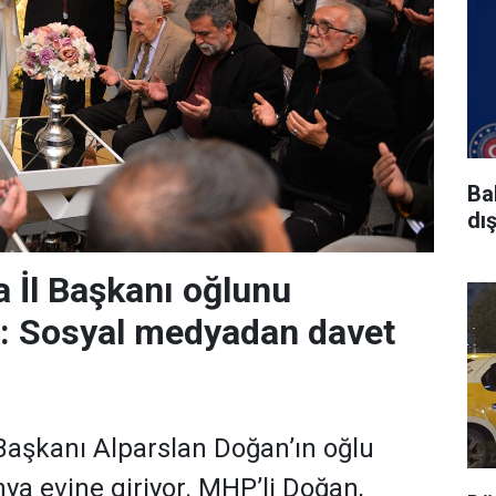
Ba
dı
 İl Başkanı oğlunu
r: Sosyal medyadan davet
aşkanı Alparslan Doğan’ın oğlu
a evine giriyor. MHP’li Doğan,