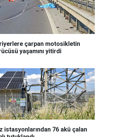
riyerlere çarpan motosikletin
rücüsü yaşamını yitirdi
z istasyonlarından 76 akü çalan
nlı tutuklandı