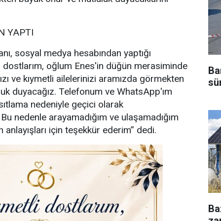
 YAPTI
nı, sosyal medya hesabından yaptığı
i dostlarım, oğlum Enes'in düğün merasiminde
Ba
ızı ve kıymetli ailelerinizi aramızda görmekten
sü
uluk duyacağız. Telefonum ve WhatsApp'ım
sıtlama nedeniyle geçici olarak
. Bu nedenle arayamadığım ve ulaşamadığım
 anlayışları için teşekkür ederim” dedi.
Ba
za