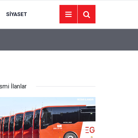
SIYASET
00:01
BAKIM VE ONARIM HİZMETİ ALINACAKTIR
smi İlanlar