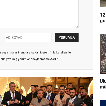
12
gö
veya imalar, inançlara saldırı içeren, imla kuralları ile
flerle yazılmış yorumlar onaylanmamaktadır.
Ul
mü