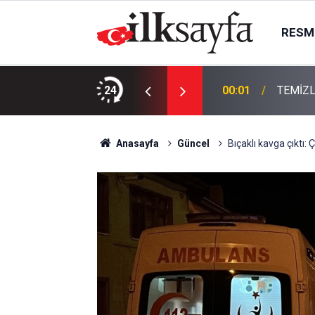
RESMI
KTIR
24
00:01
TEMİZL
Anasayfa
Güncel
Bıçaklı kavga çıktı: 