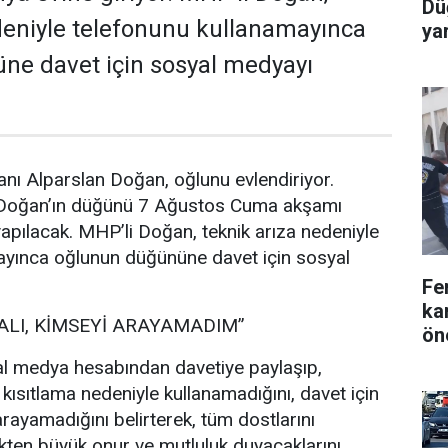
Dü
deniyle telefonunu kullanamayınca
yar
ne davet için sosyal medyayı
nı Alparslan Doğan, oğlunu evlendiriyor.
 Doğan’ın düğünü 7 Ağustos Cuma akşamı
pılacak. MHP’li Doğan, teknik arıza nedeniyle
ayınca oğlunun düğününe davet için sosyal
Fe
ka
ALI, KİMSEYİ ARAYAMADIM”
ön
l medya hesabından davetiye paylaşıp,
 kısıtlama nedeniyle kullanamadığını, davet için
rayamadığını belirterek, tüm dostlarını
ten büyük onur ve mutluluk duyacaklarını