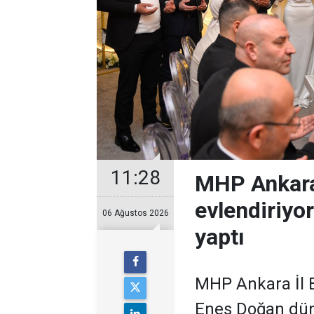
11:28
MHP Ankara
evlendiriyo
06 Ağustos 2026
yaptı
MHP Ankara İl B
Enes Doğan düny