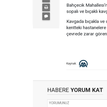
Bahçecik Mahallesi'n
sopalı ve bıçaklı ka
Kavgada bıçakla ve d
kentteki hastanelere k
çevrede zarar gören
Kaynak:
HABERE
YORUM KAT