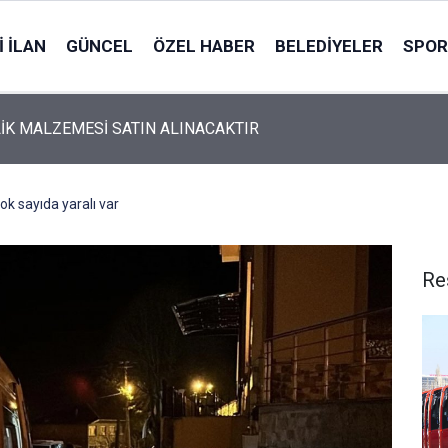
 İLAN
GÜNCEL
ÖZEL HABER
BELEDIYELER
SPOR
İK MALZEMESİ SATIN ALINACAKTIR
Çok sayıda yaralı var
Re