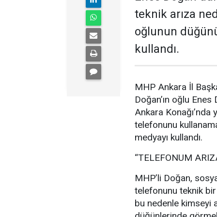
teknik arıza ne
oğlunun düğünü
kullandı.
MHP Ankara İl Başka
Doğan’ın oğlu Enes
Ankara Konağı’nda ya
telefonunu kullanam
medyayı kullandı.
“TELEFONUM ARIZ
MHP’li Doğan, sosya
telefonunu teknik bir
bu nedenle kimseyi a
düğünlerinde görmek