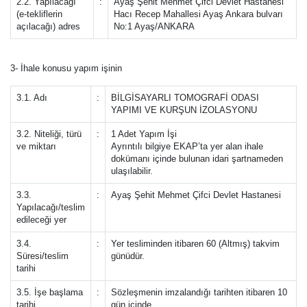
2.2. Yapılacağı
:
Ayaş Şehit Mehmet Çifci Devlet Hastanesi
(e-tekliflerin
Hacı Recep Mahallesi Ayaş Ankara bulvarı
açılacağı) adres
No:1 Ayaş/ANKARA
3- İhale konusu yapım işinin
3.1. Adı
:
BİLGİSAYARLI TOMOGRAFİ ODASI
YAPIMI VE KURŞUN İZOLASYONU
3.2. Niteliği, türü
:
1 Adet Yapım İşi
ve miktarı
Ayrıntılı bilgiye EKAP’ta yer alan ihale
dokümanı içinde bulunan idari şartnameden
ulaşılabilir.
3.3.
:
Ayaş Şehit Mehmet Çifci Devlet Hastanesi
Yapılacağı/teslim
edileceği yer
3.4.
:
Yer tesliminden itibaren 60 (Altmış) takvim
Süresi/teslim
günüdür.
tarihi
3.5. İşe başlama
:
Sözleşmenin imzalandığı tarihten itibaren 10
tarihi
gün içinde