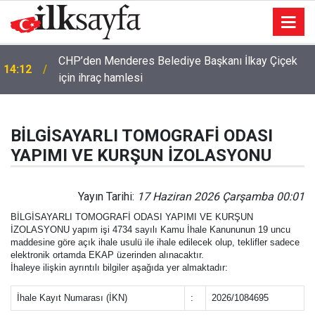
CHP’den Menderes Belediye Başkanı İlkay Çiçek
14:12
için ihraç hamlesi
BİLGİSAYARLI TOMOGRAFİ ODASI
YAPIMI VE KURŞUN İZOLASYONU
Yayın Tarihi:
17 Haziran 2026 Çarşamba 00:01
BİLGİSAYARLI TOMOGRAFİ ODASI YAPIMI VE KURŞUN
İZOLASYONU yapım işi 4734 sayılı Kamu İhale Kanununun 19 uncu
maddesine göre açık ihale usulü ile ihale edilecek olup, teklifler sadece
elektronik ortamda EKAP üzerinden alınacaktır.
İhaleye ilişkin ayrıntılı bilgiler aşağıda yer almaktadır:
İhale Kayıt Numarası (İKN)
:
2026/1084695