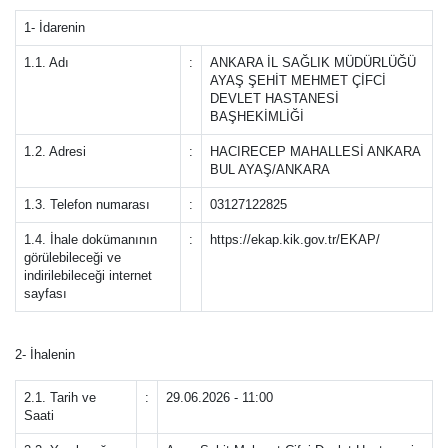
1- İdarenin
1.1. Adı
:
ANKARA İL SAĞLIK MÜDÜRLÜĞÜ
AYAŞ ŞEHİT MEHMET ÇİFCİ
DEVLET HASTANESİ
BAŞHEKİMLİĞİ
1.2. Adresi
:
HACIRECEP MAHALLESİ ANKARA
BUL AYAŞ/ANKARA
1.3. Telefon numarası
:
03127122825
1.4. İhale dokümanının
:
https://ekap.kik.gov.tr/EKAP/
görülebileceği ve
indirilebileceği internet
sayfası
2- İhalenin
2.1. Tarih ve
:
29.06.2026 - 11:00
Saati