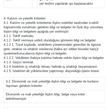
yer teslimi yapılarak işe başlanacaktır.
4- Katılım ve yeterlik kriterleri:
4.1. Katılım ve yeterlik kriterlerine ilişkin istekliler tarafından e-teklif
kapsamında sunulması gereken bilgi ve belgeler ile fiyat dışı unsurlara
ilişkin bilgi ve belgelere aşağıda yer verilmiştir:
4.1.1. Teklif mektubu.
4.1.2. Teklif vermeye yetkili olunduğunu gösteren bilgi ve belgeler:
4.1.2.1. Tüzel kişilerde; isteklilerin yönetimindeki görevliler ile ilgisine
göre, ortaklar ve ortaklık oranlarına (halka arz edilen hisseler hariç)/
üyelerine/kurucularına ilişkin bilgi ve belgeler.
4.1.2.2. Vekâleten ihaleye katılma halinde vekile ilişkin bilgi ve belgeler.
4.1.3. Geçici teminat.
4.1.4 İsteklinin iş ortaklığı olması halinde iş ortaklığı beyannamesi.
4.1.5. İsteklinin alt yüklenicilere yaptırmayı düşündüğü işlerin listesi
4.2. Ekonomik ve mali yeterliğe ilişkin bilgi ve belgeler ile bunların
taşıması gereken kriterler:
Ekonomik ve mali yeterliğe ilişkin bilgi, belge veya kriter
belirtilmemiştir.