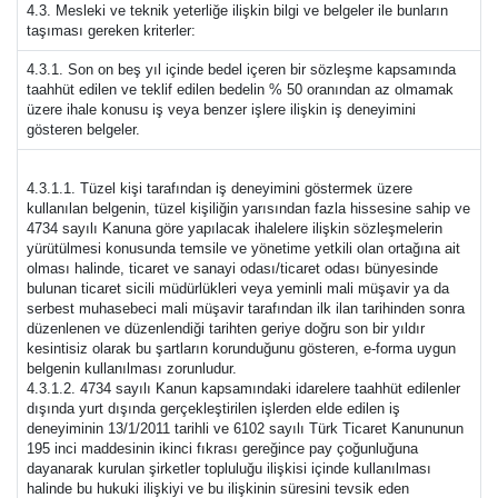
4.3. Mesleki ve teknik yeterliğe ilişkin bilgi ve belgeler ile bunların
taşıması gereken kriterler:
4.3.1. Son on beş yıl içinde bedel içeren bir sözleşme kapsamında
taahhüt edilen ve teklif edilen bedelin % 50 oranından az olmamak
üzere ihale konusu iş veya benzer işlere ilişkin iş deneyimini
gösteren belgeler.
4.3.1.1. Tüzel kişi tarafından iş deneyimini göstermek üzere
kullanılan belgenin, tüzel kişiliğin yarısından fazla hissesine sahip ve
4734 sayılı Kanuna göre yapılacak ihalelere ilişkin sözleşmelerin
yürütülmesi konusunda temsile ve yönetime yetkili olan ortağına ait
olması halinde, ticaret ve sanayi odası/ticaret odası bünyesinde
bulunan ticaret sicili müdürlükleri veya yeminli mali müşavir ya da
serbest muhasebeci mali müşavir tarafından ilk ilan tarihinden sonra
düzenlenen ve düzenlendiği tarihten geriye doğru son bir yıldır
kesintisiz olarak bu şartların korunduğunu gösteren, e-forma uygun
belgenin kullanılması zorunludur.
4.3.1.2. 4734 sayılı Kanun kapsamındaki idarelere taahhüt edilenler
dışında yurt dışında gerçekleştirilen işlerden elde edilen iş
deneyiminin 13/1/2011 tarihli ve 6102 sayılı Türk Ticaret Kanununun
195 inci maddesinin ikinci fıkrası gereğince pay çoğunluğuna
dayanarak kurulan şirketler topluluğu ilişkisi içinde kullanılması
halinde bu hukuki ilişkiyi ve bu ilişkinin süresini tevsik eden