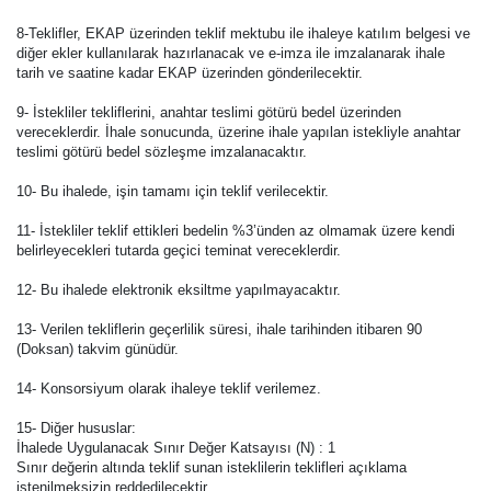
8-Teklifler, EKAP üzerinden teklif mektubu ile ihaleye katılım belgesi ve
diğer ekler kullanılarak hazırlanacak ve e-imza ile imzalanarak ihale
tarih ve saatine kadar EKAP üzerinden gönderilecektir.
9- İstekliler tekliflerini, anahtar teslimi götürü bedel üzerinden
vereceklerdir. İhale sonucunda, üzerine ihale yapılan istekliyle anahtar
teslimi götürü bedel sözleşme imzalanacaktır.
10- Bu ihalede, işin tamamı için teklif verilecektir.
11- İstekliler teklif ettikleri bedelin %3’ünden az olmamak üzere kendi
belirleyecekleri tutarda geçici teminat vereceklerdir.
12- Bu ihalede elektronik eksiltme yapılmayacaktır.
13- Verilen tekliflerin geçerlilik süresi, ihale tarihinden itibaren 90
(Doksan) takvim günüdür.
14- Konsorsiyum olarak ihaleye teklif verilemez.
15- Diğer hususlar:
İhalede Uygulanacak Sınır Değer Katsayısı (N) : 1
Sınır değerin altında teklif sunan isteklilerin teklifleri açıklama
istenilmeksizin reddedilecektir.