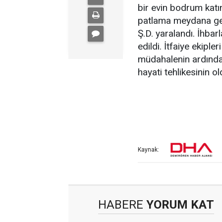
bir evin bodrum katı
patlama meydana gel
Ş.D. yaralandı. İhbarl
edildi. İtfaiye ekiple
müdahalenin ardından
hayati tehlikesinin ol
Kaynak:
HABERE
YORUM KAT