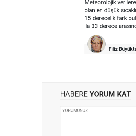
Meteorolojik verile
olan en düşük sıcakl
15 derecelik fark bu
ila 33 derece arası
Filiz Büyükt
HABERE
YORUM KAT