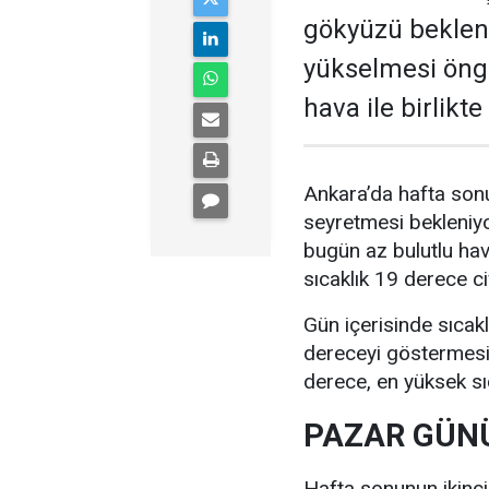
gökyüzü bekleni
yükselmesi öngö
hava ile birlikt
Ankara’da hafta sonu
seyretmesi bekleniyo
bugün az bulutlu ha
sıcaklık 19 derece c
Gün içerisinde sıcak
dereceyi göstermesi 
derece, en yüksek sı
PAZAR GÜNÜ
Hafta sonunun ikinc