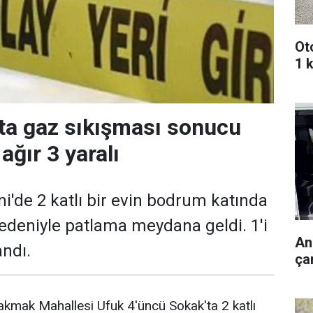
Oto
1 k
ta gaz sıkışması sonucu
 ağır 3 yaralı
ni'de 2 katlı bir evin bodrum katında
edeniyle patlama meydana geldi. 1'i
An
andı.
çar
Çakmak Mahallesi Ufuk 4'üncü Sokak'ta 2 katlı