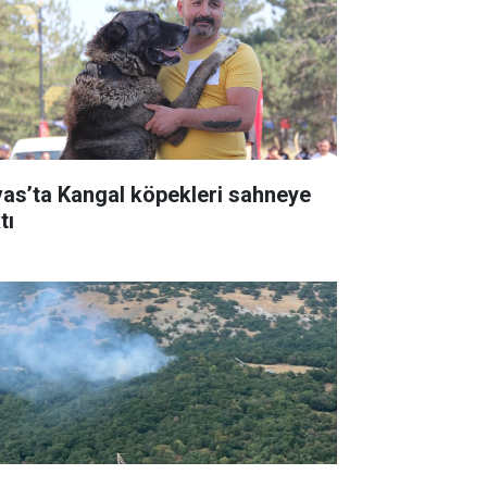
vas’ta Kangal köpekleri sahneye
tı