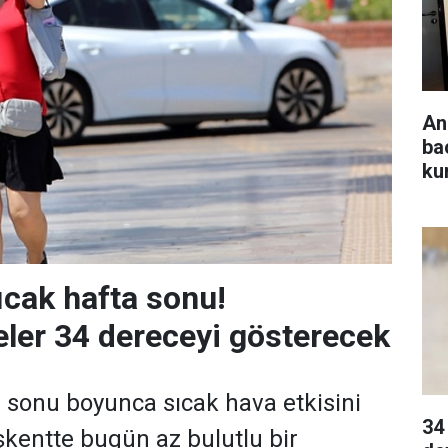
An
ba
ku
ıcak hafta sonu!
ler 34 dereceyi gösterecek
 sonu boyunca sıcak hava etkisini
34
kentte bugün az bulutlu bir