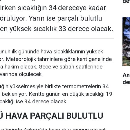
de
rken sıcaklığın 34 dereceye kadar
rülüyor. Yarın ise parçalı bulutlu
e en yüksek sıcaklık 33 derece olacak.
nun ilk gününde hava sıcaklıklarının yüksek
r. Meteorolojik tahminlere göre kent genelinde
va hakim olacak. Gece ve sabah saatlerinde
ivarında ölçülecek.
An
de
lığın yükselmesiyle birlikte termometrelerin 34
bekleniyor. Kentte günün en düşük sıcaklığı 19
caklığı ise 34 derece olacak.
 HAVA PARÇALI BULUTLU
i gününde Ankara’da hava durumunun parçalı