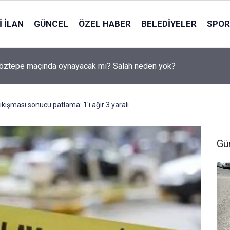
 İLAN
GÜNCEL
ÖZEL HABER
BELEDIYELER
SPOR
öztepe maçında oynayacak mı? Salah neden yok?
kışması sonucu patlama: 1'i ağır 3 yaralı
Gü