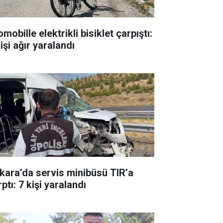
mobille elektrikli bisiklet çarpıştı:
işi ağır yaralandı
kara’da servis minibüsü TIR’a
ptı: 7 kişi yaralandı