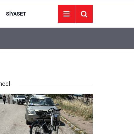
SIYASET
19:01
Ankara’da servis minibüsü TIR’a çarptı: 7 kişi ya
ncel