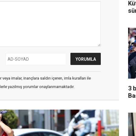
Kü
sü
veya imalar, inançlara saldırı içeren, imla kuralları ile
flerle yazılmış yorumlar onaylanmamaktadır.
3 
Ba