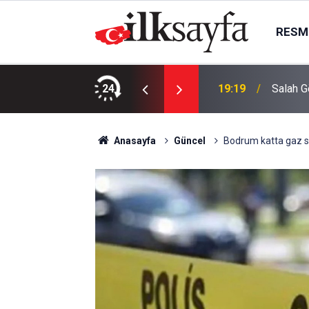
RESMI
ıştı: 1 kişi ağır yaralandı
24
19:19
Salah G
Anasayfa
Güncel
Bodrum katta gaz sı