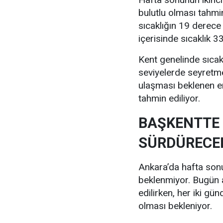
bulutlu olması tahmi
sıcaklığın 19 derece
içerisinde sıcaklık 
Kent genelinde sıcak
seviyelerde seyretm
ulaşması beklenen e
tahmin ediliyor.
BAŞKENTTE 
SÜRDÜRECE
Ankara’da hafta sonu 
beklenmiyor. Bugün a
edilirken, her iki gü
olması bekleniyor.