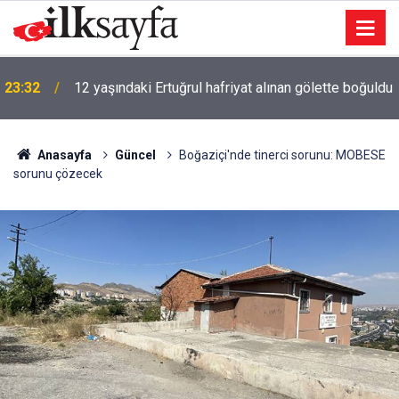
u
23:11
Uludağ'da çıkan orman yangınına müdahale sürüyor
Anasayfa
Güncel
Boğaziçi'nde tinerci sorunu: MOBESE
sorunu çözecek