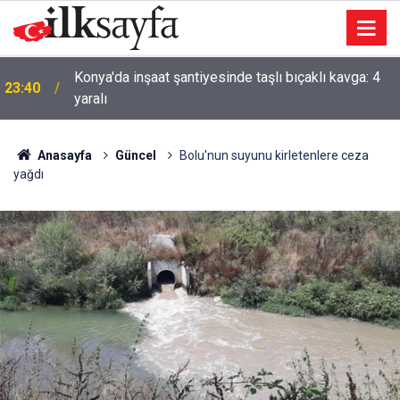
AK Parti'li Zorlu: Türk Dünyası Düşünce ve Araştırma
23:09
Merkezi’ni Keçiören’de kurma kararı aldık
Anasayfa
Güncel
Bolu'nun suyunu kirletenlere ceza
yağdı