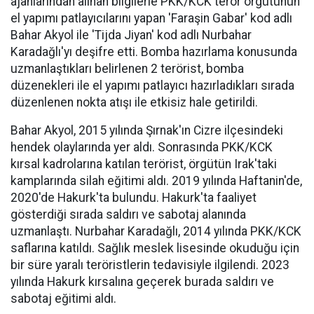
ajanlarından alınan bilgilerle PKK/KCK terör örgütünün
el yapımı patlayıcılarını yapan 'Faraşin Gabar' kod adlı
Bahar Akyol ile 'Tijda Jiyan' kod adlı Nurbahar
Karadağlı'yı deşifre etti. Bomba hazırlama konusunda
uzmanlaştıkları belirlenen 2 terörist, bomba
düzenekleri ile el yapımı patlayıcı hazırladıkları sırada
düzenlenen nokta atışı ile etkisiz hale getirildi.
Bahar Akyol, 2015 yılında Şırnak'ın Cizre ilçesindeki
hendek olaylarında yer aldı. Sonrasında PKK/KCK
kırsal kadrolarına katılan terörist, örgütün Irak'taki
kamplarında silah eğitimi aldı. 2019 yılında Haftanin'de,
2020'de Hakurk'ta bulundu. Hakurk'ta faaliyet
gösterdiği sırada saldırı ve sabotaj alanında
uzmanlaştı. Nurbahar Karadağlı, 2014 yılında PKK/KCK
saflarına katıldı. Sağlık meslek lisesinde okuduğu için
bir süre yaralı teröristlerin tedavisiyle ilgilendi. 2023
yılında Hakurk kırsalına geçerek burada saldırı ve
sabotaj eğitimi aldı.