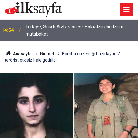
ODTÜ’den akademik kadro kararı: Öğretim üyesi
14:30
alınacak
Anasayfa
Güncel
Bomba düzeneği hazırlayan 2
terörist etkisiz hale getirildi