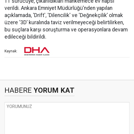
11 sürücüye, çıkarıldıkları mahkemece ev hapsi
verildi. Ankara Emniyet Müdürlüğü'nden yapılan
açıklamada, ‘Drift', 'Dilencilik' ve 'Değnekçilik’ olmak
üzere ‘3D’ kuralında taviz verilmeyeceği belirtilirken,
bu suçlara karşı soruşturma ve operasyonlara devam
edileceği bildirildi.
Kaynak:
HABERE
YORUM KAT