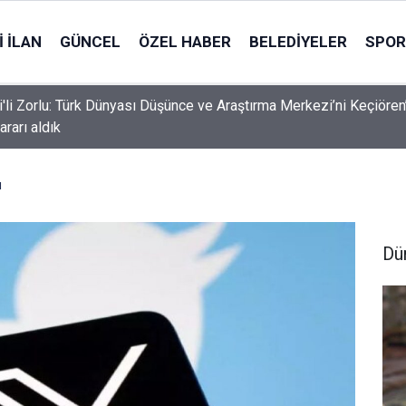
 İLAN
GÜNCEL
ÖZEL HABER
BELEDIYELER
SPOR
i'li Zorlu: Türk Dünyası Düşünce ve Araştırma Merkezi’ni Keçiören
ararı aldık
ı
Dü