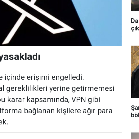
Da
çık
 yasakladı
ke içinde erişimi engelledi.
l gereklilikleri yerine getirmemesi
bu karar kapsamında, VPN gibi
Şa
tforma bağlanan kişilere ağır para
bö
ek.