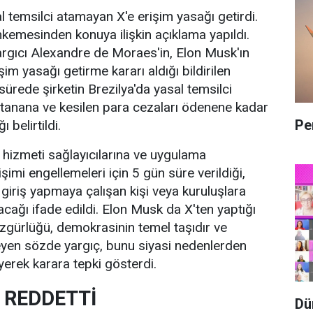
l temsilci atamayan X'e erişim yasağı getirdi.
emesinden konuya ilişkin açıklama yapıldı.
ıcı Alexandre de Moraes'in, Elon Musk'ın
şim yasağı getirme kararı aldığı bildirilen
sürede şirketin Brezilya'da yasal temsilci
atanana ve kesilen para cezaları ödenene kadar
Pe
 belirtildi.
 hizmeti sağlayıcılarına ve uygulama
şimi engellemeleri için 5 gün süre verildiği,
 giriş yapmaya çalışan kişi veya kuruluşlara
cağı ifade edildi. Elon Musk da X'ten yaptığı
zgürlüğü, demokrasinin temel taşıdır ve
eyen sözde yargıç, bunu siyasi nedenlerden
iyerek karara tepki gösterdi.
 REDDETTİ
Dü