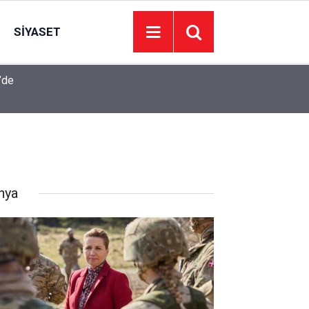
SIYASET
’de
Juventus Inter maçı hangi kanalda, Juventus Int
23:04
oynanacak?
nya