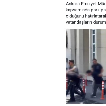
Ankara Emniyet Müdü
kapsamında park para
olduğunu hatırlatara
vatandaşların durumu