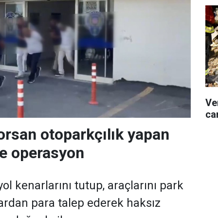
Ve
can
orsan otoparkçılık yapan
re operasyon
ol kenarlarını tutup, araçlarını park
ardan para talep ederek haksız