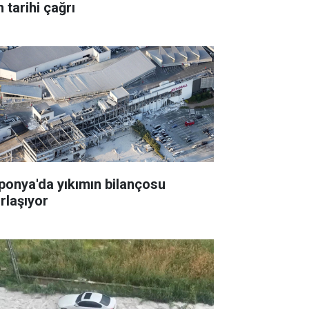
n tarihi çağrı
ponya'da yıkımın bilançosu
ırlaşıyor