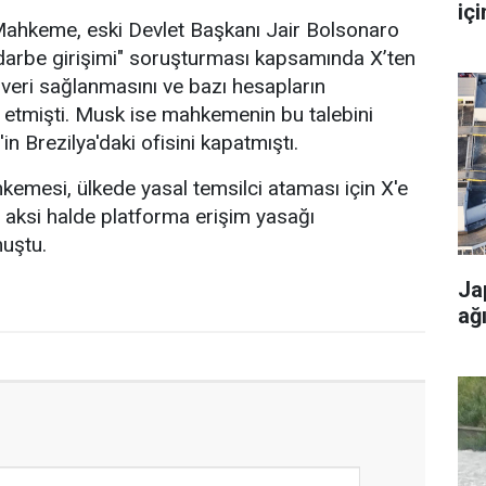
içi
Mahkeme, eski Devlet Başkanı Jair Bolsonaro
"darbe girişimi" soruşturması kapsamında X’ten
a veri sağlanmasını ve bazı hesapların
 etmişti. Musk ise mahkemenin bu talebini
in Brezilya'daki ofisini kapatmıştı.
emesi, ülkede yasal temsilci ataması için X'e
 aksi halde platforma erişim yasağı
muştu.
Ja
ağ