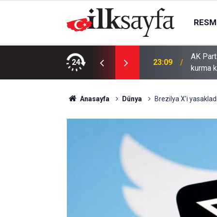
RESMI
AK Part
ı bıçaklı kavga: 4 yaralı
24
23:09
kurma k
Anasayfa
Dünya
Brezilya X'i yasaklad