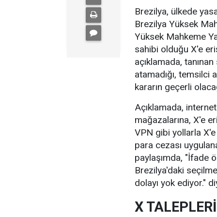
Brezilya, ülkede yasa
Brezilya Yüksek Mahk
Yüksek Mahkeme Yarg
sahibi olduğu X'e eri
açıklamada, tanınan 
atamadığı, temsilci 
kararın geçerli olacağı
Açıklamada, internet
mağazalarına, X'e eri
VPN gibi yollarla X'e
para cezası uygulana
paylaşımda, "İfade ö
Brezilya'daki seçilm
dolayı yok ediyor." d
X TALEPLERİ