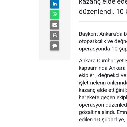
kazanç elde ed
düzenlendi. 10 k
Başkent Ankara'da b
otoparkçılık ve değne
operasyonda 10 şüphe
Ankara Cumhuriyet Ba
kapsamında Ankara 
ekipleri, değnekçi v
işletmelerin önlerin
kazanç elde ettiğini b
harekete geçen ekipl
operasyon düzenledi
gözaltına alındı. Emn
edilen 10 şüpheliye, 