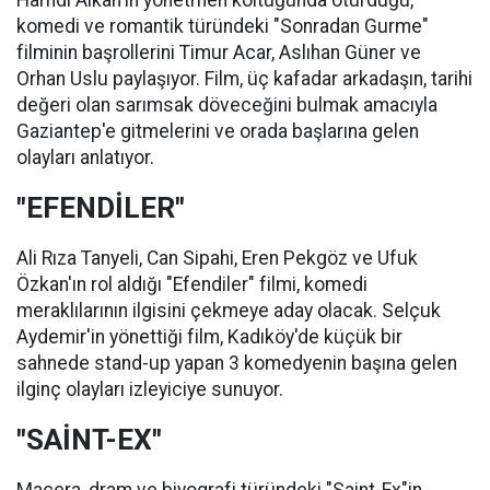
Hamdi Alkan'ın yönetmen koltuğunda oturduğu,
komedi ve romantik türündeki "Sonradan Gurme"
filminin başrollerini Timur Acar, Aslıhan Güner ve
Orhan Uslu paylaşıyor. Film, üç kafadar arkadaşın, tarihi
değeri olan sarımsak döveceğini bulmak amacıyla
Gaziantep'e gitmelerini ve orada başlarına gelen
olayları anlatıyor.
"EFENDİLER"
Ali Rıza Tanyeli, Can Sipahi, Eren Pekgöz ve Ufuk
Özkan'ın rol aldığı "Efendiler" filmi, komedi
meraklılarının ilgisini çekmeye aday olacak. Selçuk
Aydemir'in yönettiği film, Kadıköy'de küçük bir
sahnede stand-up yapan 3 komedyenin başına gelen
ilginç olayları izleyiciye sunuyor.
"SAİNT-EX"