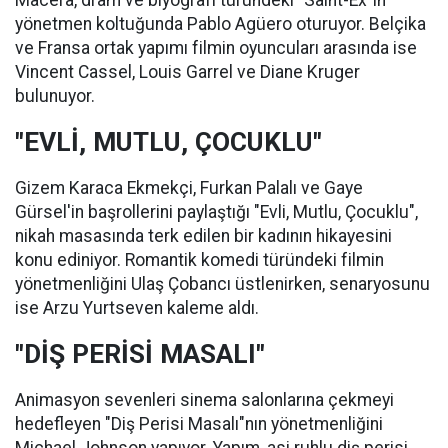
Macera, dram ve biyografi türündeki "Saint-Ex"in
yönetmen koltuğunda Pablo Agüero oturuyor. Belçika
ve Fransa ortak yapımı filmin oyuncuları arasında ise
Vincent Cassel, Louis Garrel ve Diane Kruger
bulunuyor.
"EVLİ, MUTLU, ÇOCUKLU"
Gizem Karaca Ekmekçi, Furkan Palalı ve Gaye
Gürsel'in başrollerini paylaştığı "Evli, Mutlu, Çocuklu",
nikah masasında terk edilen bir kadının hikayesini
konu ediniyor. Romantik komedi türündeki filmin
yönetmenliğini Ulaş Çobancı üstlenirken, senaryosunu
ise Arzu Yurtseven kaleme aldı.
"DİŞ PERİSİ MASALI"
Animasyon sevenleri sinema salonlarına çekmeyi
hedefleyen "Diş Perisi Masalı"nın yönetmenliğini