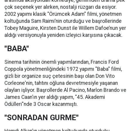
arasında aksiyondan komediye, gerilimden drama pek
çok seçenek yer alırken, nostalji rüzgarı da esiyor.
2002 yapımı klasik "Örümcek Adam" filmi, yönetmen
koltuğunda Sam Raimi’nin oturduğu ve başrollerinde
Tobey Maguire, Kirsten Dunst ile Willem Dafoe’nun yer
aldığı versiyonuyla yeniden izleyici karşısına çıkacak.
"BABA"
Sinema tarihinin önemli yapımlarından, Francis Ford
Coppola yönetmenliğindeki 1972 yapımı "Baba" filmi,
gizli bir organize suç çetesinin başı olan Don Vito
Corleone'nin, tahtını oğluna devretmesiyle yaşanan
olayları işliyor. Başrollerde Al Pacino, Marlon Brando ve
James Caan'ın yer aldığı yapım, "45. Akademi
Ödülleri"nde 3 Oscar kazanmıştı.
"SONRADAN GURME"