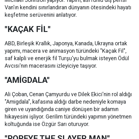
Michael Johnson yapıyor. Yapım, asi ruhlu diş perisi
Van'ın kendini sınırlandıran dünyanın ötesindeki hayatı
keşfetme serüvenini anlatıyor.
"KAÇAK FİL"
ABD, Birleşik Krallık, Japonya, Kanada, Ukrayna ortak
yapımı, macera ve animasyon türündeki "Kaçak Fil",
saf kalpli ve enerjik fil Turşu'yu bulmak isteyen Ödül
Avcısı'nın macerasını izleyiciye taşıyor.
"AMİGDALA"
Ali Çoban, Cenan Çamyurdu ve Dilek Ekici'nin rol aldığı
"Amigdala", kafasına aldığı darbe nedeniyle komaya
giren ve uyandığında caniye dönüşen bir adamın
hikayesini işliyor. Gerilim türündeki yapımın yönetmen
koltuğunda ise Özgür Sarı oturuyor.
"POPEYE THE SLAYER MAN"