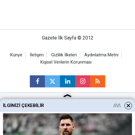
Gazete İlk Sayfa © 2012
Künye
İletişim
Gizlilik İlkeleri
Aydınlatma Metni
Kişisel Verilerin Korunması
İLGINIZI ÇEKEBILIR
Ankara Haberleri
Keçiören Haberleri
Altındağ Haberleri