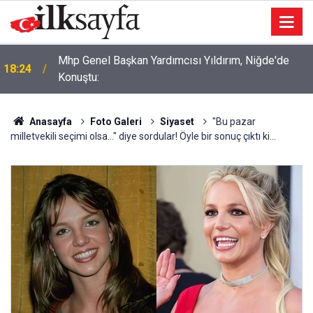
Mhp Genel Başkan Yardımcısı Yıldırım, Niğde'de
18:24
Konuştu:
Anasayfa
Foto Galeri
Siyaset
"Bu pazar
milletvekili seçimi olsa..." diye sordular! Öyle bir sonuç çıktı ki…