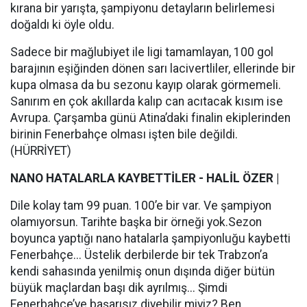
kırana bir yarışta, şampiyonu detayların belirlemesi
doğaldı ki öyle oldu.
Sadece bir mağlubiyet ile ligi tamamlayan, 100 gol
barajının eşiğinden dönen sarı lacivertliler, ellerinde bir
kupa olmasa da bu sezonu kayıp olarak görmemeli.
Sanırım en çok akıllarda kalıp can acıtacak kısım ise
Avrupa. Çarşamba günü Atina’daki finalin ekiplerinden
birinin Fenerbahçe olması işten bile değildi.
(HÜRRİYET)
NANO HATALARLA KAYBETTİLER - HALİL ÖZER |
Dile kolay tam 99 puan. 100’e bir var. Ve şampiyon
olamıyorsun. Tarihte başka bir örneği yok.Sezon
boyunca yaptığı nano hatalarla şampiyonluğu kaybetti
Fenerbahçe... Üstelik derbilerde bir tek Trabzon’a
kendi sahasında yenilmiş onun dışında diğer bütün
büyük maçlardan başı dik ayrılmış... Şimdi
Fenerbahçe’ye başarısız diyebilir miyiz? Ben