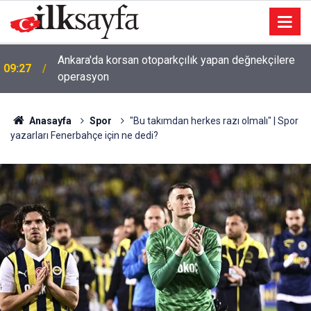
Ankara'da korsan otoparkçılık yapan değnekçilere
09:27
operasyon
Anasayfa
Spor
"Bu takımdan herkes razı olmalı" | Spor
yazarları Fenerbahçe için ne dedi?