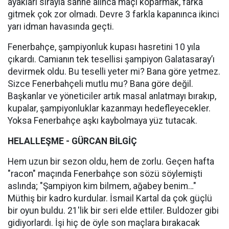
ayakları sırayla sahne alınca maçı koparmak, farka
gitmek çok zor olmadı. Devre 3 farkla kapanınca ikinci
yarı idman havasında geçti.
Fenerbahçe, şampiyonluk kupası hasretini 10 yıla
çıkardı. Camianın tek tesellisi şampiyon Galatasaray’ı
devirmek oldu. Bu teselli yeter mi? Bana göre yetmez.
Sizce Fenerbahçeli mutlu mu? Bana göre değil.
Başkanlar ve yöneticiler artık masal anlatmayı bırakıp,
kupalar, şampiyonluklar kazanmayı hedefleyecekler.
Yoksa Fenerbahçe aşkı kaybolmaya yüz tutacak.
HELALLEŞME - GÜRCAN BİLGİÇ
Hem uzun bir sezon oldu, hem de zorlu. Geçen hafta
"racon" maçında Fenerbahçe son sözü söylemişti
aslında; "Şampiyon kim bilmem, ağabey benim…"
Müthiş bir kadro kurdular. İsmail Kartal da çok güçlü
bir oyun buldu. 21'lik bir seri elde ettiler. Buldozer gibi
gidiyorlardı. İşi hiç de öyle son maçlara bırakacak