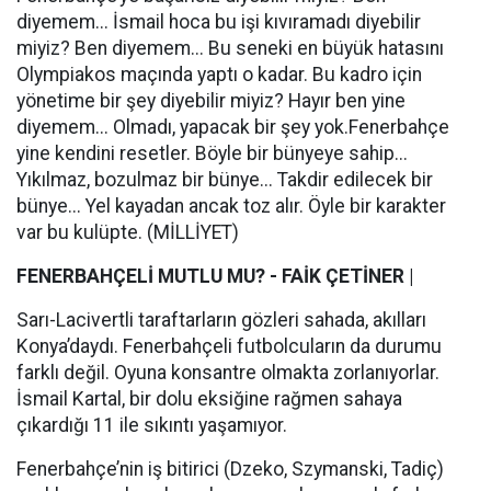
diyemem... İsmail hoca bu işi kıvıramadı diyebilir
miyiz? Ben diyemem... Bu seneki en büyük hatasını
Olympiakos maçında yaptı o kadar. Bu kadro için
yönetime bir şey diyebilir miyiz? Hayır ben yine
diyemem... Olmadı, yapacak bir şey yok.Fenerbahçe
yine kendini resetler. Böyle bir bünyeye sahip...
Yıkılmaz, bozulmaz bir bünye... Takdir edilecek bir
bünye... Yel kayadan ancak toz alır. Öyle bir karakter
var bu kulüpte. (MİLLİYET)
FENERBAHÇELİ MUTLU MU? - FAİK ÇETİNER |
Sarı-Lacivertli taraftarların gözleri sahada, akılları
Konya’daydı. Fenerbahçeli futbolcuların da durumu
farklı değil. Oyuna konsantre olmakta zorlanıyorlar.
İsmail Kartal, bir dolu eksiğine rağmen sahaya
çıkardığı 11 ile sıkıntı yaşamıyor.
Fenerbahçe’nin iş bitirici (Dzeko, Szymanski, Tadiç)