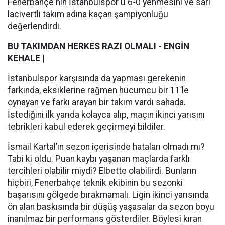
Fenerbahçe'nin İstanbulspor'u 6-0 yenmesini ve sarı
lacivertli takım adına kaçan şampiyonluğu
değerlendirdi.
BU TAKIMDAN HERKES RAZI OLMALI - ENGİN
KEHALE |
İstanbulspor karşısında da yapması gerekenin
farkında, eksiklerine rağmen hücumcu bir 11’le
oynayan ve farkı arayan bir takım vardı sahada.
İstediğini ilk yarıda kolayca alıp, maçın ikinci yarısını
tebrikleri kabul ederek geçirmeyi bildiler.
İsmail Kartal’ın sezon içerisinde hataları olmadı mı?
Tabi ki oldu. Puan kaybı yaşanan maçlarda farklı
tercihleri olabilir miydi? Elbette olabilirdi. Bunların
hiçbiri, Fenerbahçe teknik ekibinin bu sezonki
başarısını gölgede bırakmamalı. Ligin ikinci yarısında
ön alan baskısında bir düşüş yaşasalar da sezon boyu
inanılmaz bir performans gösterdiler. Böylesi kıran