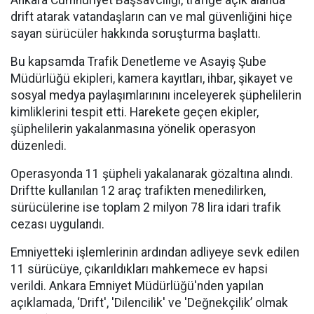
Ankara Cumhuriyet Başsavcılığı, trafiğe açık alanda
drift atarak vatandaşların can ve mal güvenliğini hiçe
sayan sürücüler hakkında soruşturma başlattı.
Bu kapsamda Trafik Denetleme ve Asayiş Şube
Müdürlüğü ekipleri, kamera kayıtları, ihbar, şikayet ve
sosyal medya paylaşımlarınını inceleyerek şüphelilerin
kimliklerini tespit etti. Harekete geçen ekipler,
şüphelilerin yakalanmasına yönelik operasyon
düzenledi.
Operasyonda 11 şüpheli yakalanarak gözaltına alındı.
Driftte kullanılan 12 araç trafikten menedilirken,
sürücülerine ise toplam 2 milyon 78 lira idari trafik
cezası uygulandı.
Emniyetteki işlemlerinin ardından adliyeye sevk edilen
11 sürücüye, çıkarıldıkları mahkemece ev hapsi
verildi. Ankara Emniyet Müdürlüğü'nden yapılan
açıklamada, ‘Drift', 'Dilencilik' ve 'Değnekçilik’ olmak