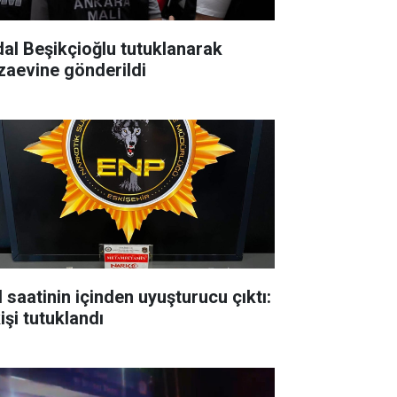
dal Beşikçioğlu tutuklanarak
zaevine gönderildi
l saatinin içinden uyuşturucu çıktı:
işi tutuklandı