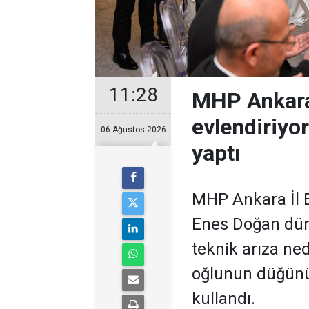
11:28
MHP Ankara
evlendiriyo
06 Ağustos 2026
yaptı
MHP Ankara İl B
Enes Doğan düny
teknik arıza ne
oğlunun düğünü
kullandı.