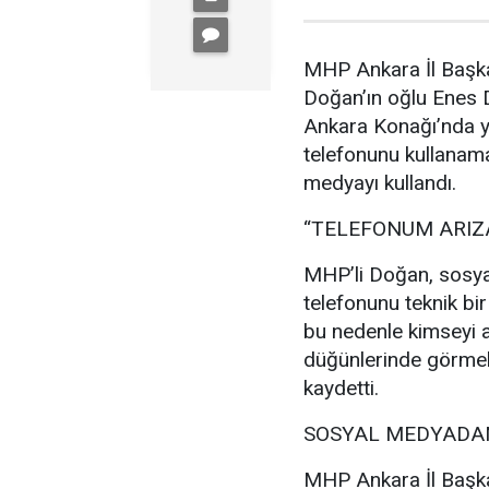
MHP Ankara İl Başka
Doğan’ın oğlu Enes
Ankara Konağı’nda ya
telefonunu kullanam
medyayı kullandı.
“TELEFONUM ARIZ
MHP’li Doğan, sosya
telefonunu teknik bir
bu nedenle kimseyi a
düğünlerinde görmek
kaydetti.
SOSYAL MEDYADAN
MHP Ankara İl Başka