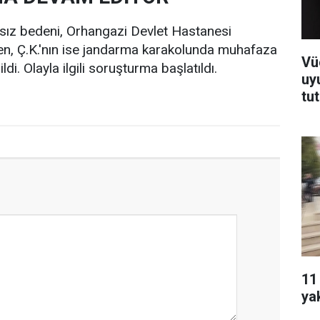
nsız bedeni, Orhangazi Devlet Hastanesi
n, Ç.K.'nın ise jandarma karakolunda muhafaza
Vü
di. Olayla ilgili soruşturma başlatıldı.
uy
tu
11
ya