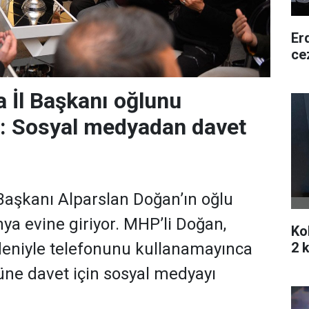
Er
ce
 İl Başkanı oğlunu
r: Sosyal medyadan davet
aşkanı Alparslan Doğan’ın oğlu
a evine giriyor. MHP’li Doğan,
Ko
2 k
deniyle telefonunu kullanamayınca
ne davet için sosyal medyayı