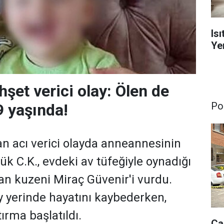
Is
Yen
şet verici olay: Ölen de
Pol
9 yaşında!
n acı verici olayda anneannesinin
k C.K., evdeki av tüfeğiyle oynadığı
lan kuzeni Miraç Güvenir'i vurdu.
y yerinde hayatını kaybederken,
ştırma başlatıldı.
Ça