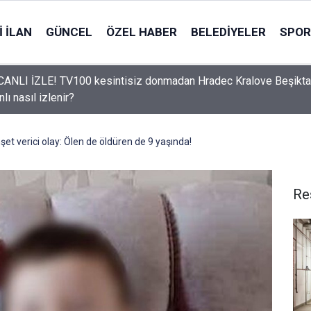
 İLAN
GÜNCEL
ÖZEL HABER
BELEDIYELER
SPOR
ANLI İZLE! TV100 kesintisiz donmadan Hradec Kralove Beşikt
Kralove Beşiktaş maçı CANLI İZLE! Hradec Kralove Beşiktaş ma
lı nasıl izlenir?
analda, nereden izlenir?
et verici olay: Ölen de öldüren de 9 yaşında!
Re