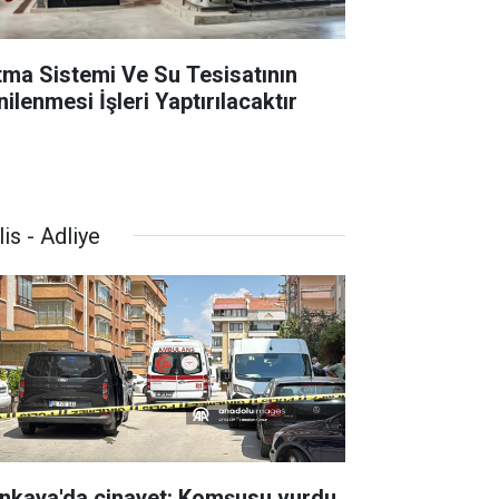
ıtma Sistemi Ve Su Tesisatının
ilenmesi İşleri Yaptırılacaktır
is - Adliye
nkaya'da cinayet: Komşusu vurdu