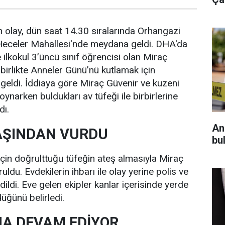
 olay, dün saat 14.30 sıralarında Orhangazi
l Heceler Mahallesi'nde meydana geldi. DHA'da
 ilkokul 3’üncü sınıf öğrencisi olan Miraç
e birlikte Anneler Günü’nü kutlamak için
geldi. İddiaya göre Miraç Güvenir ve kuzeni
ynarken buldukları av tüfeği ile birbirlerine
dı.
An
AŞINDAN VURDU
bul
için doğrulttuğu tüfeğin ateş almasıyla Miraç
ldu. Evdekilerin ihbarı ile olay yerine polis ve
edildi. Eve gelen ekipler kanlar içerisinde yerde
üğünü belirledi.
A DEVAM EDİYOR