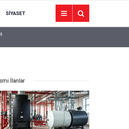
SIYASET
aş
çı
19:11
Serinlemek için girdiği kanalda yaşamını yitirdi
smi İlanlar