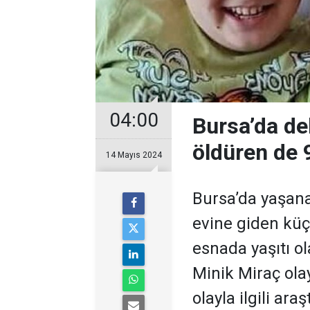
04:00
Bursa’da deh
öldüren de 
14 Mayıs 2024
Bursa’da yaşana
evine giden küçü
esnada yaşıtı o
Minik Miraç ola
olayla ilgili ara