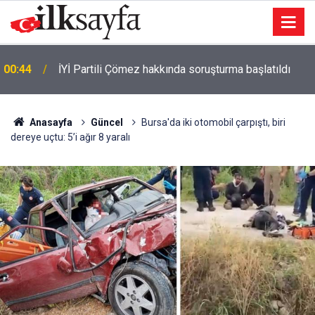
00:44
İYİ Partili Çömez hakkında soruşturma başlatıldı
Anasayfa
Güncel
Bursa'da iki otomobil çarpıştı, biri
dereye uçtu: 5’i ağır 8 yaralı