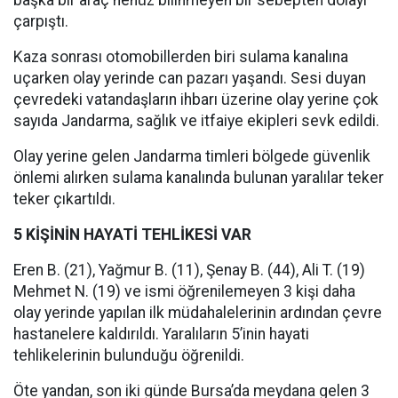
başka bir araç henüz bilinmeyen bir sebepten dolayı
çarpıştı.
Kaza sonrası otomobillerden biri sulama kanalına
uçarken olay yerinde can pazarı yaşandı. Sesi duyan
çevredeki vatandaşların ihbarı üzerine olay yerine çok
sayıda Jandarma, sağlık ve itfaiye ekipleri sevk edildi.
Olay yerine gelen Jandarma timleri bölgede güvenlik
önlemi alırken sulama kanalında bulunan yaralılar teker
teker çıkartıldı.
5 KİŞİNİN HAYATİ TEHLİKESİ VAR
Eren B. (21), Yağmur B. (11), Şenay B. (44), Ali T. (19)
Mehmet N. (19) ve ismi öğrenilemeyen 3 kişi daha
olay yerinde yapılan ilk müdahalelerinin ardından çevre
hastanelere kaldırıldı. Yaralıların 5’inin hayati
tehlikelerinin bulunduğu öğrenildi.
Öte yandan, son iki günde Bursa’da meydana gelen 3