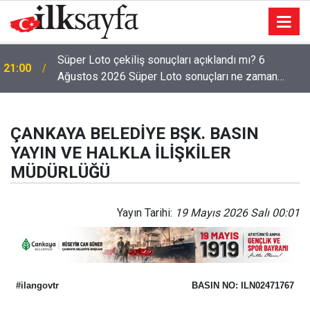
Süper Loto çekiliş sonuçları açıklandı mı? 6
21:00
Ağustos 2026 Süper Loto sonuçları ne zaman
açıklanacak?
ÇANKAYA BELEDİYE BŞK. BASIN
YAYIN VE HALKLA İLİŞKİLER
MÜDÜRLÜĞÜ
Yayın Tarihi:
19 Mayıs 2026 Salı 00:01
#ilangovtr
BASIN NO: ILN02471767