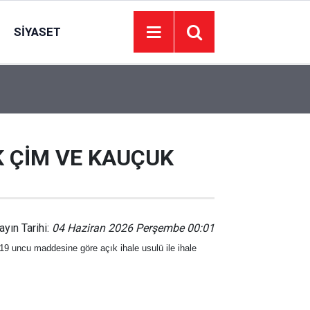
SIYASET
08:12
Siyaset, diplomasi ve sporda hareketli gün
 ÇİM VE KAUÇUK
ayın Tarihi:
04 Haziran 2026 Perşembe 00:01
 uncu maddesine göre açık ihale usulü ile ihale