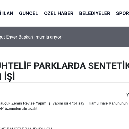
 İLAN
GÜNCEL
ÖZEL HABER
BELEDIYELER
SPOR
ut Enver Başkan’ı mumla arıyor!
HTELİF PARKLARDA SENTETİK
 İŞİ
Y
auçuk Zemin Revize Yapım İşi yapım işi 4734 sayılı Kamu İhale Kanununun 19
AP üzerinden alınacaktır.