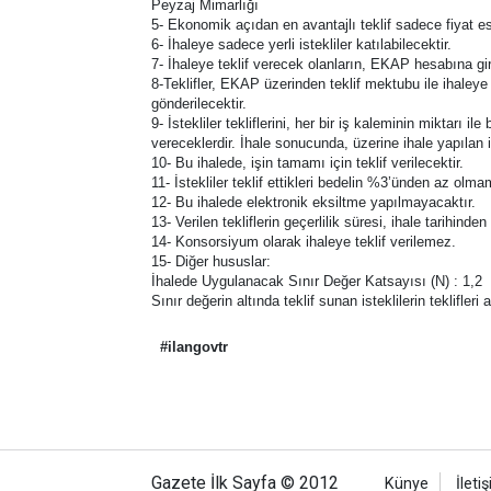
Peyzaj Mimarlığı
5- Ekonomik açıdan en avantajlı teklif sadece fiyat es
6- İhaleye sadece yerli istekliler katılabilecektir.
7- İhaleye teklif verecek olanların, EKAP hesabına gi
8-Teklifler, EKAP üzerinden teklif mektubu ile ihaleye
gönderilecektir.
9- İstekliler tekliflerini, her bir iş kaleminin miktarı 
vereceklerdir. İhale sonucunda, üzerine ihale yapılan 
10- Bu ihalede, işin tamamı için teklif verilecektir.
11- İstekliler teklif ettikleri bedelin %3’ünden az olm
12- Bu ihalede elektronik eksiltme yapılmayacaktır.
13- Verilen tekliflerin geçerlilik süresi, ihale tarihind
14- Konsorsiyum olarak ihaleye teklif verilemez.
15- Diğer hususlar:
İhalede Uygulanacak Sınır Değer Katsayısı (N) : 1,2
Sınır değerin altında teklif sunan isteklilerin teklifler
#ilangovtr
Gazete İlk Sayfa © 2012
Künye
İleti