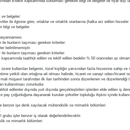
tarafından e-teklif kapsamında sunulması gereken bilgi ve belgeler ile fiyat dışı u
 ve belgeler:
liler ile ilgisine göre, ortaklar ve ortaklık oranlarına (halka arz edilen hisseler 
n bilgi ve belgeler.
ğı beyannamesi.
r ile bunların taşıması gereken kriterler:
er belirtilmemiştir.
r ile bunların taşıması gereken kriterler:
e kapsamında taahhüt edilen ve teklif edilen bedelin % 50 oranından az olmama
 üzere kullanılan belgenin, tüzel kişiliğin yarısından fazla hissesine sahip ve 
e yetkili olan ortağına ait olması halinde, ticaret ve sanayi odası/ticaret od
li müşavir tarafından ilk ilan tarihinden sonra düzenlenen ve düzenlendiği tar
in kullanılması zorunludur.
hüt edilenler dışında yurt dışında gerçekleştirilen işlerden elde edilen iş den
 pay çoğunluğuna dayanarak kurulan şirketler topluluğu ilişkisi içinde kullanılm
 ve benzer işe denk sayılacak mühendislik ve mimarlık bölümleri:
:
grubu işler benzer iş olarak değerlendirilecektir.
lik ve mimarlık bölümleri: