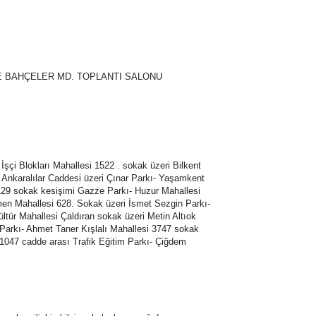
RK VE BAHÇELER MD. TOPLANTI SALONU
şçi Blokları Mahallesi 1522 . sokak üzeri Bilkent
 Ankaralılar Caddesi üzeri Çınar Parkı- Yaşamkent
129 sokak kesişimi Gazze Parkı- Huzur Mahallesi
kmen Mahallesi 628. Sokak üzeri İsmet Sezgin Parkı-
tür Mahallesi Çaldıran sokak üzeri Metin Altıok
 Parkı- Ahmet Taner Kışlalı Mahallesi 3747 sokak
 1047 cadde arası Trafik Eğitim Parkı- Çiğdem