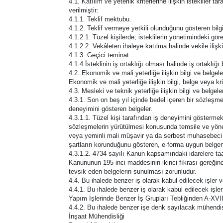
4.1. Katılım ve yeterlik kriterlerine ilişkin istekliler 
verilmiştir:
4.1.1. Teklif mektubu.
4.1.2. Teklif vermeye yetkili olunduğunu gösteren bilgi
4.1.2.1. Tüzel kişilerde; isteklilerin yönetimindeki görev
4.1.2.2. Vekâleten ihaleye katılma halinde vekile ilişki
4.1.3. Geçici teminat.
4.1.4 İsteklinin iş ortaklığı olması halinde iş ortaklı
4.2. Ekonomik ve mali yeterliğe ilişkin bilgi ve belgele
Ekonomik ve mali yeterliğe ilişkin bilgi, belge veya krit
4.3. Mesleki ve teknik yeterliğe ilişkin bilgi ve belgele
4.3.1. Son on beş yıl içinde bedel içeren bir sözleşm
deneyimini gösteren belgeler.
4.3.1.1. Tüzel kişi tarafından iş deneyimini göstermek
sözleşmelerin yürütülmesi konusunda temsile ve yönetim
veya yeminli mali müşavir ya da serbest muhasebeci ma
şartların korunduğunu gösteren, e-forma uygun belgen
4.3.1.2. 4734 sayılı Kanun kapsamındaki idarelere taah
Kanununun 195 inci maddesinin ikinci fıkrası gereğince
tevsik eden belgelerin sunulması zorunludur.
4.4. Bu ihalede benzer iş olarak kabul edilecek işler
4.4.1. Bu ihalede benzer iş olarak kabul edilecek işler
Yapım İşlerinde Benzer İş Grupları Tebliğinden A-XVIII 
4.4.2. Bu ihalede benzer işe denk sayılacak mühendis
İnşaat Mühendisliği