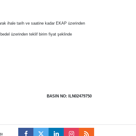
narak ihale tarih ve saatine kadar EKAP üzerinden
m bedel üzerinden teklif birim fiyat şeklinde
BASIN NO: ILN02479750
sı