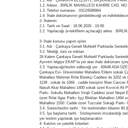
1.1. Adı : ÇANKAYA BELEDİYE BAŞKANLIĞI PA
1.2. Adresi : BİRLİK MAHALLESİ KAHİRE CAD. 
1.3. Telefon numarası : 03124588964
1.4. İhale dokümanının görülebileceği ve indirilebilece
2- İhalenin
2.1. Tarih ve Saati : 18.06.2026 - 10:00
2.2. Yapılacağı (e-tekliflerin açılacağı) adr
3- İhale konusu yapım işinin
3.1. Adı : Çankaya Geneli Muhtelif Parklarda Sentet
3.2. Niteliği, türü ve miktarı :
26 Kalem Çankaya Geneli Muhtelif Parklarda Sentet
Ayrıntılı bilgiye EKAP’ta yer alan ihale dokümanı için
3.3. Yapılacağı/teslim edileceği yer : 60648 ADA ÜZE
Çankaya Evi- Üniversiteler Mahallesi Eldem sokak Çam
Mahallesi Mehmet Rıfat Börekçi Caddesi ile 3202 sk
1139 . sokak ile 1066 . cadde kesişimi İlhan Cavcav 
Nasuh Akar Mahallesi 1400 sokak üzeri Kıvırcık Ali 
Parkı- Sokullu Mahallesi Virajlı Caddesi üzeri Neşet
üzeri Rıfat Ilgaz Parkı- İşçi Blokları Mahallesi 149
Mahallesi 1550. Cadde üzeri Tuzcular Sokağı Parkı- İl
3.4. Süresi/teslim tarihi : Yer tesliminden itibaren 9
3.5. İşe başlama tarihi : Sözleşmenin imzalandığı tari
yer teslimi yapılarak işe başlanacaktır.
4- Katılım ve yeterlik kriterleri: