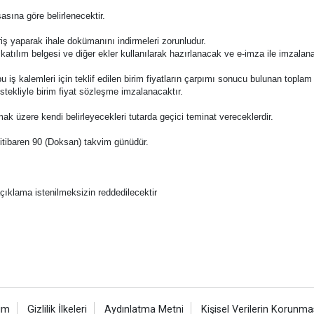
asına göre belirlenecektir.
riş yaparak ihale dokümanını indirmeleri zorunludur.
 katılım belgesi ve diğer ekler kullanılarak hazırlanacak ve e-imza ile imzala
ile bu iş kalemleri için teklif edilen birim fiyatların çarpımı sonucu bulunan topla
istekliyle birim fiyat sözleşme imzalanacaktır.
amak üzere kendi belirleyecekleri tutarda geçici teminat vereceklerdir.
en itibaren 90 (Doksan) takvim günüdür.
i açıklama istenilmeksizin reddedilecektir
şim
Gizlilik İlkeleri
Aydınlatma Metni
Kişisel Verilerin Korunma