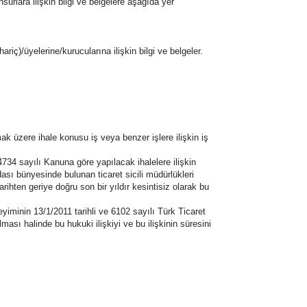
nsurlara ilişkin bilgi ve belgelere aşağıda yer
hariç)/üyelerine/kurucularına ilişkin bilgi ve belgeler.
k üzere ihale konusu iş veya benzer işlere ilişkin iş
4734 sayılı Kanuna göre yapılacak ihalelere ilişkin
ası bünyesinde bulunan ticaret sicili müdürlükleri
ihten geriye doğru son bir yıldır kesintisiz olarak bu
eyiminin 13/1/2011 tarihli ve 6102 sayılı Türk Ticaret
ası halinde bu hukuki ilişkiyi ve bu ilişkinin süresini