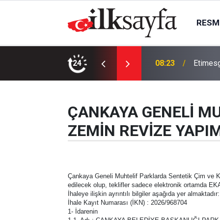
RESMI
örecek: Hafta başında dereceler geriliyor
24
08:23
Etimesg
ÇANKAYA GENELİ MU
ZEMİN REVİZE YAPIM
Çankaya Geneli Muhtelif Parklarda Sentetik Çim ve K
edilecek olup, teklifler sadece elektronik ortamda EK
İhaleye ilişkin ayrıntılı bilgiler aşağıda yer almaktadır:
İhale Kayıt Numarası (İKN) : 2026/968704
1- İdarenin