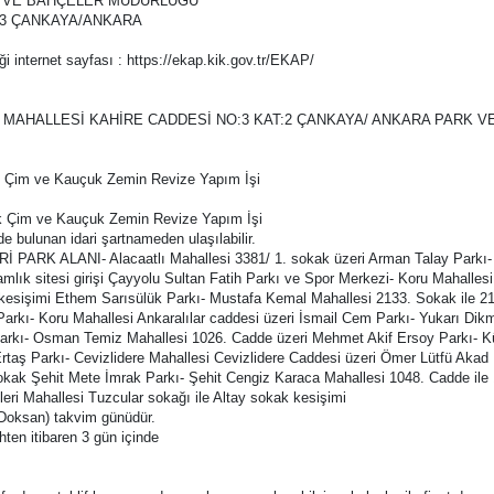
RK VE BAHÇELER MÜDÜRLÜĞÜ
NO:3 ÇANKAYA/ANKARA
ği internet sayfası : https://ekap.kik.gov.tr/EKAP/
es : BİRLİK MAHALLESİ KAHİRE CADDESİ NO:3 KAT:2 ÇANKAYA/ ANKARA PA
ik Çim ve Kauçuk Zemin Revize Yapım İşi
ik Çim ve Kauçuk Zemin Revize Yapım İşi
de bulunan idari şartnameden ulaşılabilir.
Rİ PARK ALANI- Alacaatlı Mahallesi 3381/ 1. sokak üzeri Arman Talay Parkı- İ
lık sitesi girişi Çayyolu Sultan Fatih Parkı ve Spor Merkezi- Koru Mahallesi
 kesişimi Ethem Sarısülük Parkı- Mustafa Kemal Mahallesi 2133. Sokak ile 2
Parkı- Koru Mahallesi Ankaralılar caddesi üzeri İsmail Cem Parkı- Yukarı Di
Parkı- Osman Temiz Mahallesi 1026. Cadde üzeri Mehmet Akif Ersoy Parkı- Kül
 Ertaş Parkı- Cevizlidere Mahallesi Cevizlidere Caddesi üzeri Ömer Lütfü Akad
4 sokak Şehit Mete İmrak Parkı- Şehit Cengiz Karaca Mahallesi 1048. Cadde ile
eri Mahallesi Tuzcular sokağı ile Altay sokak kesişimi
0 (Doksan) takvim günüdür.
hten itibaren 3 gün içinde