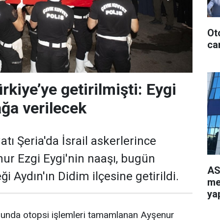
Ot
can
kiye’ye getirilmişti: Eygi
ğa verilecek
atı Şeria'da İsrail askerlerince
nur Ezgi Eygi'nin naaşı, bugün
AS
ği Aydın'ın Didim ilçesine getirildi.
me
yap
munda otopsi işlemleri tamamlanan Ayşenur