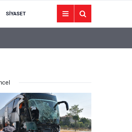
SIYASET
ASKİ’den Ankaralılara hafta sonu mesaisi: Su iş
11:30
yapılabiliyor
ncel