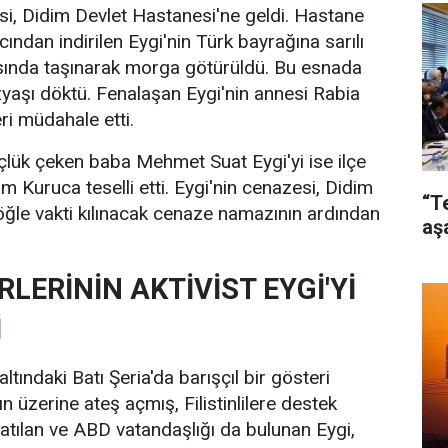
si, Didim Devlet Hastanesi'ne geldi. Hastane
ndan indirilen Eygi'nin Türk bayrağına sarılı
sında taşınarak morga götürüldü. Bu esnada
özyaşı döktü. Fenalaşan Eygi'nin annesi Rabia
eri müdahale etti.
lük çeken baba Mehmet Suat Eygi'yi ise ilçe
Kuruca teselli etti. Eygi'nin cenazesi, Didim
“T
ğle vakti kılınacak cenaze namazının ardından
aş
RLERİNİN AKTİVİST EYGİ'Yİ
İ
 altındaki Batı Şeria'da barışçıl bir gösteri
ın üzerine ateş açmış, Filistinlilere destek
atılan ve ABD vatandaşlığı da bulunan Eygi,