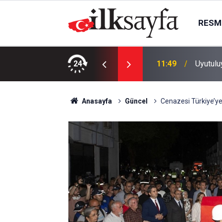
RESMI
: 1 can kaybı, 15 yaralı
24
11:49
Uyutulu
Anasayfa
Güncel
Cenazesi Türkiye’ye 