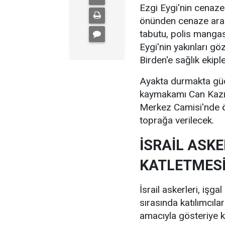
Ezgi Eygi'nin cenaze
önünden cenaze aracı
tabutu, polis manga
Eygi'nin yakınları g
Birden'e sağlık ekipl
Ayakta durmakta güç
kaymakamı Can Kazım 
Merkez Camisi'nde ö
toprağa verilecek.
İSRAİL ASKE
KATLETMES
İsrail askerleri, işgal
sırasında katılımcılar
amacıyla gösteriye k