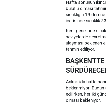
Hafta sonunun ikinc
bulutlu olması tahmi
sıcaklığın 19 derece
içerisinde sıcaklık 
Kent genelinde sıcak
seviyelerde seyretm
ulaşması beklenen e
tahmin ediliyor.
BAŞKENTTE 
SÜRDÜRECE
Ankara’da hafta sonu 
beklenmiyor. Bugün a
edilirken, her iki gü
olması bekleniyor.