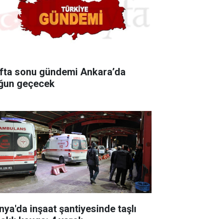
fta sonu gündemi Ankara’da
ğun geçecek
nya'da inşaat şantiyesinde taşlı