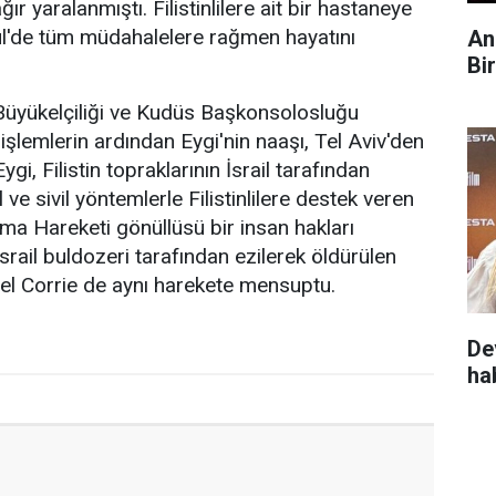
ır yaralanmıştı. Filistinlilere ait bir hastaneye
ylül'de tüm müdahalelere rağmen hayatını
An
Bi
 Büyükelçiliği ve Kudüs Başkonsolosluğu
işlemlerin ardından Eygi'nin naaşı, Tel Aviv'den
Eygi, Filistin topraklarının İsrail tarafından
l ve sivil yöntemlerle Filistinlilere destek veren
ma Hareketi gönüllüsü bir insan hakları
 İsrail buldozeri tarafından ezilerek öldürülen
l Corrie de aynı harekete mensuptu.
De
ha