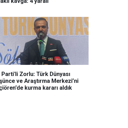
aklı kavga: 4 yaralı
 Parti'li Zorlu: Türk Dünyası
şünce ve Araştırma Merkezi’ni
çiören’de kurma kararı aldık