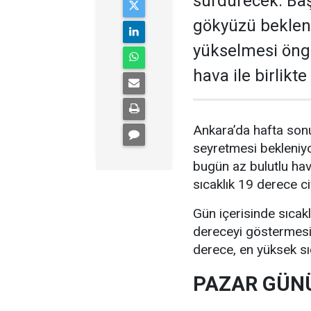
sürdürecek. Baş
gökyüzü bekleni
yükselmesi öngö
hava ile birlikt
Ankara’da hafta sonu
seyretmesi bekleniyo
bugün az bulutlu ha
sıcaklık 19 derece c
Gün içerisinde sıcak
dereceyi göstermesi 
derece, en yüksek sı
PAZAR GÜNÜ