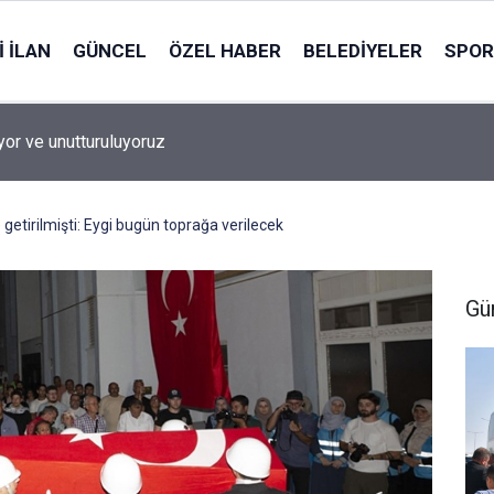
 İLAN
GÜNCEL
ÖZEL HABER
BELEDIYELER
SPOR
yor ve unutturuluyoruz
getirilmişti: Eygi bugün toprağa verilecek
Gü