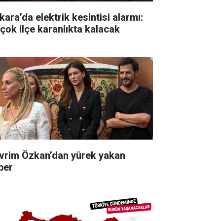
kara’da elektrik kesintisi alarmı:
rçok ilçe karanlıkta kalacak
vrim Özkan’dan yürek yakan
ber