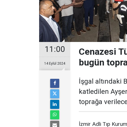
11:00
Cenazesi Tür
bugün topra
14 Eylül 2024
İşgal altındaki B
katledilen Ayşe
toprağa verilece
İzmir Adli Tıp Kuru