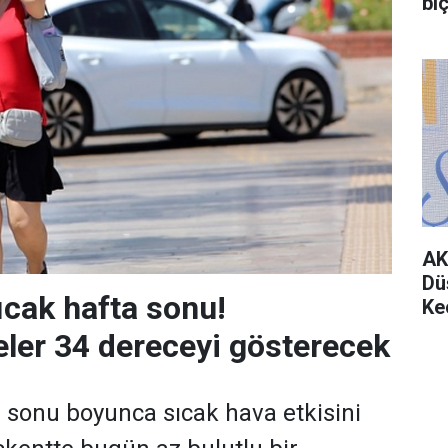
bıç
AK
Dü
ıcak hafta sonu!
Ke
ler 34 dereceyi gösterecek
 sonu boyunca sıcak hava etkisini