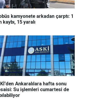
obüs kamyonete arkadan çarptı: 1
 kaybı, 15 yaralı
Kİ’den Ankaralılara hafta sonu
saisi: Su işlemleri cumartesi de
ılabiliyor