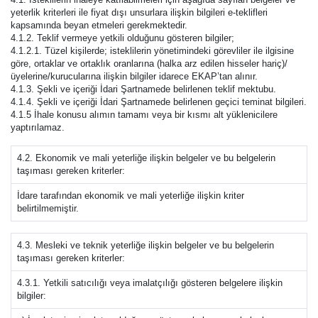
yeterlik kriterleri ile fiyat dışı unsurlara ilişkin bilgileri e-teklifleri
kapsamında beyan etmeleri gerekmektedir.
4.1.2. Teklif vermeye yetkili olduğunu gösteren bilgiler;
4.1.2.1. Tüzel kişilerde; isteklilerin yönetimindeki görevliler ile ilgisine
göre, ortaklar ve ortaklık oranlarına (halka arz edilen hisseler hariç)/
üyelerine/kurucularına ilişkin bilgiler idarece EKAP’tan alınır.
4.1.3. Şekli ve içeriği İdari Şartnamede belirlenen teklif mektubu.
4.1.4. Şekli ve içeriği İdari Şartnamede belirlenen geçici teminat bilgileri.
4.1.5 İhale konusu alımın tamamı veya bir kısmı alt yüklenicilere
yaptırılamaz.
4.2. Ekonomik ve mali yeterliğe ilişkin belgeler ve bu belgelerin
taşıması gereken kriterler:
İdare tarafından ekonomik ve mali yeterliğe ilişkin kriter
belirtilmemiştir.
4.3. Mesleki ve teknik yeterliğe ilişkin belgeler ve bu belgelerin
taşıması gereken kriterler:
4.3.1. Yetkili satıcılığı veya imalatçılığı gösteren belgelere ilişkin
bilgiler: