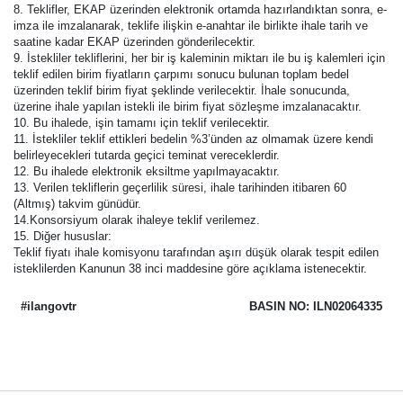
8. Teklifler, EKAP üzerinden elektronik ortamda hazırlandıktan sonra, e-
imza ile imzalanarak, teklife ilişkin e-anahtar ile birlikte ihale tarih ve
saatine kadar EKAP üzerinden gönderilecektir.
9. İstekliler tekliflerini, her bir iş kaleminin miktarı ile bu iş kalemleri için
teklif edilen birim fiyatların çarpımı sonucu bulunan toplam bedel
üzerinden teklif birim fiyat şeklinde verilecektir. İhale sonucunda,
üzerine ihale yapılan istekli ile birim fiyat sözleşme imzalanacaktır.
10. Bu ihalede, işin tamamı için teklif verilecektir.
11. İstekliler teklif ettikleri bedelin %3’ünden az olmamak üzere kendi
belirleyecekleri tutarda geçici teminat vereceklerdir.
12. Bu ihalede elektronik eksiltme yapılmayacaktır.
13. Verilen tekliflerin geçerlilik süresi, ihale tarihinden itibaren 60
(Altmış) takvim günüdür.
14.Konsorsiyum olarak ihaleye teklif verilemez.
15. Diğer hususlar:
Teklif fiyatı ihale komisyonu tarafından aşırı düşük olarak tespit edilen
isteklilerden Kanunun 38 inci maddesine göre açıklama istenecektir.
#ilangovtr
BASIN NO: ILN02064335