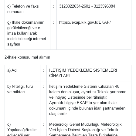
c) Telefon ve faks
:
3123022634-2601 - 3123596084
numarası
ç) İhale dokümanının
:
https://ekap.kik.gov.tr/EKAP/
görülebileceği ve e-
imza kullanılarak
indirilebileceği internet
sayfası
2-İhale konusu mal alımın
a) Adı
:
İLETİŞİM YEDEKLEME SİSTEMLERİ
CİHAZLARI
b) Niteliği, türü
:
İletişim Yedekleme Sistemi Cihazları 48
ve miktarı
kalem den oluşur, ayrıntısı Teknik şartname
ve ihtiyaç Listesinde belirtilmiştir.
Ayrıntılı bilgiye EKAP’ta yer alan ihale
dokümanı içinde bulunan idari şartnameden
ulaşılabilir.
c)
:
Meteoroloji Genel Müdürlüğü Meteorolojik
Yapılacağı/teslim
Veri İşlem Dairesi Başkanlığı ve Teknik
edileceği yer
Şartnamede Belirtilen Taşra Birimlerine