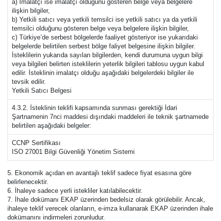
a) İmalatçı ise imalatçı olduğunu gösteren belge veya belgelere
ilişkin bilgiler,
b) Yetkili satıcı veya yetkili temsilci ise yetkili satıcı ya da yetkili
temsilci olduğunu gösteren belge veya belgelere ilişkin bilgiler,
c) Türkiye’de serbest bölgelerde faaliyet gösteriyor ise yukarıdaki
belgelerde belirtilen serbest bölge faliyet belgesine ilişkin bilgiler.
İsteklilerin yukarıda sayılan bilgilerden, kendi durumuna uygun bilgi
veya bilgileri belirten isteklilerin yeterlik bilgileri tablosu uygun kabul
edilir. İsteklinin imalatçı olduğu aşağıdaki belgelerdeki bilgiler ile
tevsik edilir.
Yetkili Satıcı Belgesi
4.3.2. İsteklinin teklifi kapsamında sunması gerektiği İdari
Şartnamenin 7nci maddesi dışındaki maddeleri ile teknik şartnamede
belirtilen aşağıdaki belgeler:
CCNP Sertifikası
ISO 27001 Bilgi Güvenliği Yönetim Sistemi
5. Ekonomik açıdan en avantajlı teklif sadece fiyat esasına göre
belirlenecektir.
6. İhaleye sadece yerli istekliler katılabilecektir.
7. İhale dokümanı EKAP üzerinden bedelsiz olarak görülebilir. Ancak,
ihaleye teklif verecek olanların, e-imza kullanarak EKAP üzerinden ihale
dokümanını indirmeleri zorunludur.