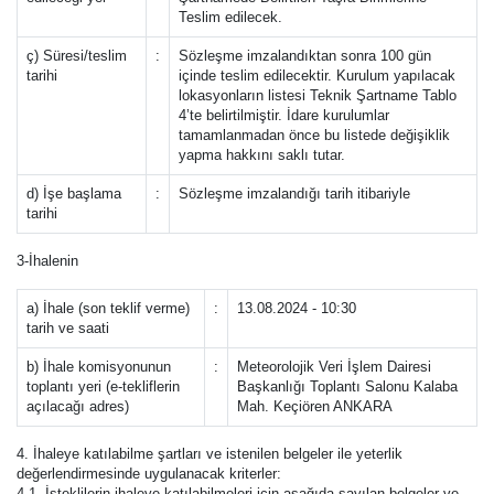
Teslim edilecek.
ç) Süresi/teslim
:
Sözleşme imzalandıktan sonra 100 gün
tarihi
içinde teslim edilecektir. Kurulum yapılacak
lokasyonların listesi Teknik Şartname Tablo
4’te belirtilmiştir. İdare kurulumlar
tamamlanmadan önce bu listede değişiklik
yapma hakkını saklı tutar.
d) İşe başlama
:
Sözleşme imzalandığı tarih itibariyle
tarihi
3-İhalenin
a) İhale (son teklif verme)
:
13.08.2024 - 10:30
tarih ve saati
b) İhale komisyonunun
:
Meteorolojik Veri İşlem Dairesi
toplantı yeri (e-tekliflerin
Başkanlığı Toplantı Salonu Kalaba
açılacağı adres)
Mah. Keçiören ANKARA
4. İhaleye katılabilme şartları ve istenilen belgeler ile yeterlik
değerlendirmesinde uygulanacak kriterler:
4.1. İsteklilerin ihaleye katılabilmeleri için aşağıda sayılan belgeler ve