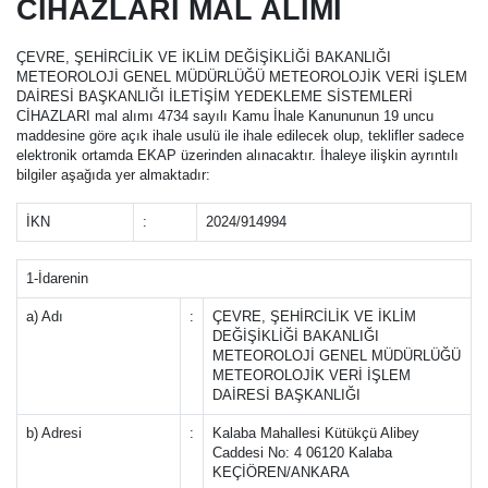
CİHAZLARI MAL ALIMI
ÇEVRE, ŞEHİRCİLİK VE İKLİM DEĞİŞİKLİĞİ BAKANLIĞI
METEOROLOJİ GENEL MÜDÜRLÜĞÜ METEOROLOJİK VERİ İŞLEM
DAİRESİ BAŞKANLIĞI İLETİŞİM YEDEKLEME SİSTEMLERİ
CİHAZLARI mal alımı 4734 sayılı Kamu İhale Kanununun 19 uncu
maddesine göre açık ihale usulü ile ihale edilecek olup, teklifler sadece
elektronik ortamda EKAP üzerinden alınacaktır. İhaleye ilişkin ayrıntılı
bilgiler aşağıda yer almaktadır:
İKN
:
2024/914994
1-İdarenin
a) Adı
:
ÇEVRE, ŞEHİRCİLİK VE İKLİM
DEĞİŞİKLİĞİ BAKANLIĞI
METEOROLOJİ GENEL MÜDÜRLÜĞÜ
METEOROLOJİK VERİ İŞLEM
DAİRESİ BAŞKANLIĞI
b) Adresi
:
Kalaba Mahallesi Kütükçü Alibey
Caddesi No: 4 06120 Kalaba
KEÇİÖREN/ANKARA