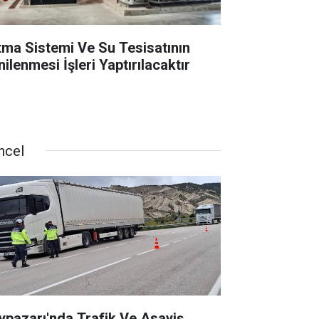
ıtma Sistemi Ve Su Tesisatının
ilenmesi İşleri Yaptırılacaktır
ncel
ypazarı'nda Trafik Ve Asayiş