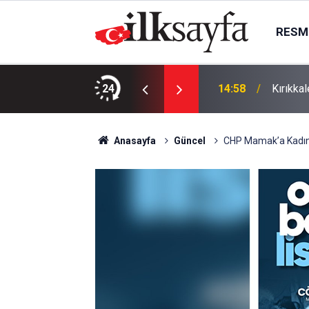
RESMI
24
14:58
Kırıkka
Anasayfa
Güncel
CHP Mamak’a Kadı