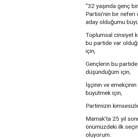
“32 yaşında genç bi
Partisi’nin bir nefer
aday olduğumu büyük
Toplumsal cinsiyet ku
bu partide var oldu
için,
Gençlerin bu partide
düşündüğüm için,
İşçinin ve emekçinin
büyütmek için,
Partimizin kimsesizl
Mamak’ta 25 yıl sonr
önümüzdeki ilk seçi
oluyorum.