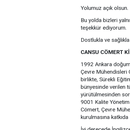
Yolumuz açık olsun.
Bu yolda bizleri yaln
teşekkür ediyorum.
Dostlukla ve sağlıkla 
CANSU CÖMERT K
1992 Ankara doğuml
Çevre Mühendisleri 
birlikte, Sürekli Eğ
bünyesinde verilen tü
yürütülmesinden sor
9001 Kalite Yönetim
Cömert, Çevre Mühen
kurulmasına katkıda
İyi derecede İngilizc