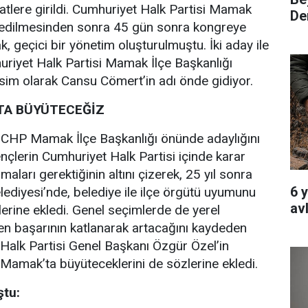
aatlere girildi. Cumhuriyet Halk Partisi Mamak
Den
hedilmesinden sonra 45 gün sonra kongreye
ak, geçici bir yönetim oluşturulmuştu. İki aday ile
riyet Halk Partisi Mamak İlçe Başkanlığı
isim olarak Cansu Cömert’in adı önde gidiyor.
TA BÜYÜTECEĞİZ
 CHP Mamak İlçe Başkanlığı önünde adaylığını
nçlerin Cumhuriyet Halk Partisi içinde karar
ları gerektiğinin altını çizerek, 25 yıl sonra
6 
diyesi’nde, belediye ile ilçe örgütü uyumunu
av
lerine ekledi. Genel seçimlerde de yerel
en başarının katlanarak artacağını kaydeden
Halk Partisi Genel Başkanı Özgür Özel’in
i Mamak’ta büyüteceklerini de sözlerine ekledi.
ştu: