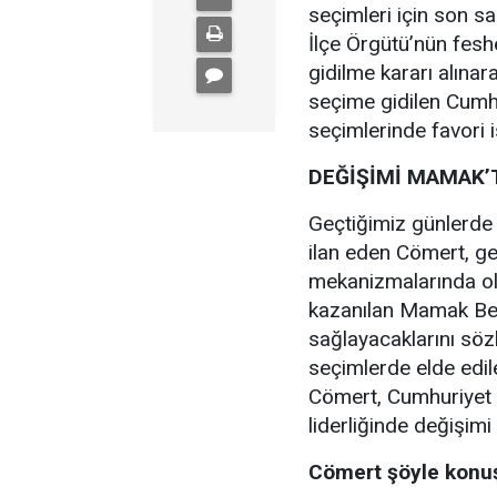
seçimleri için son s
İlçe Örgütü’nün fes
gidilme kararı alınar
seçime gidilen Cumhu
seçimlerinde favori 
DEĞİŞİMİ MAMAK’
Geçtiğimiz günlerde
ilan eden Cömert, ge
mekanizmalarında olma
kazanılan Mamak Bele
sağlayacaklarını söz
seçimlerde elde edil
Cömert, Cumhuriyet 
liderliğinde değişim
Cömert şöyle konu