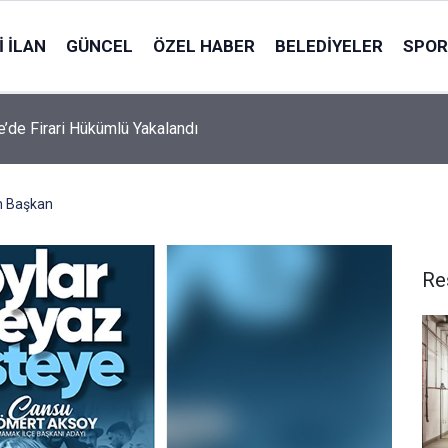
 İLAN
GÜNCEL
ÖZEL HABER
BELEDIYELER
SPOR
le’de Firari Hükümlü Yakalandı
n Başkan
Re