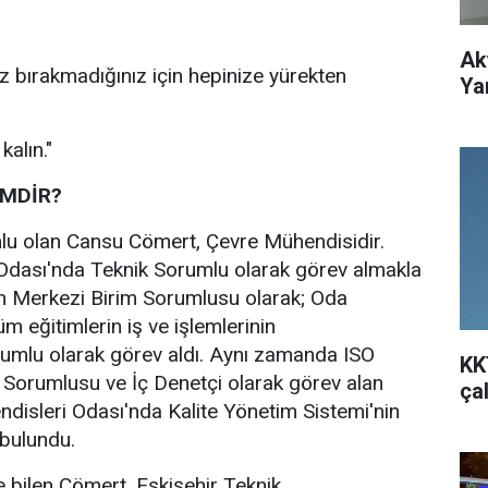
Ak
ız bırakmadığınız için hepinize yürekten
Ya
kalın."
İMDİR?
u olan Cansu Cömert, Çevre Mühendisidir.
Odası'nda Teknik Sorumlu olarak görev almakla
itim Merkezi Birim Sorumlusu olarak; Oda
m eğitimlerin iş ve işlemlerinin
umlu olarak görev aldı. Aynı zamanda ISO
KK
 Sorumlusu ve İç Denetçi olarak görev alan
ça
disleri Odası'nda Kalite Yönetim Sistemi'nin
 bulundu.
e bilen Cömert, Eskişehir Teknik