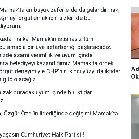
ı Mamak’ta en büyük zaferlerde dalgalandırmak,
leşmeyi örgütlemek için sizleri de bu
diyorum.
kadar halka, Mamak’ın istisnasız tüm
bu amaçla bir üye seferberliği başlatacağız.
rimizde azami verimlilik ve uyum içinde
sonra belediyeyi kazandığımız Mamak'ta örnek
Ad
örgüt deneyimiyle CHP'nin ikinci yüzyılda iktidar
Ok
n güç olacağız.
 uzak duracak uyum içinde bir iktidar
z.
 Özgür Özel’in liderliğinde değişimi Mamak’ta
yaşasın Cumhuriyet Halk Partisi !