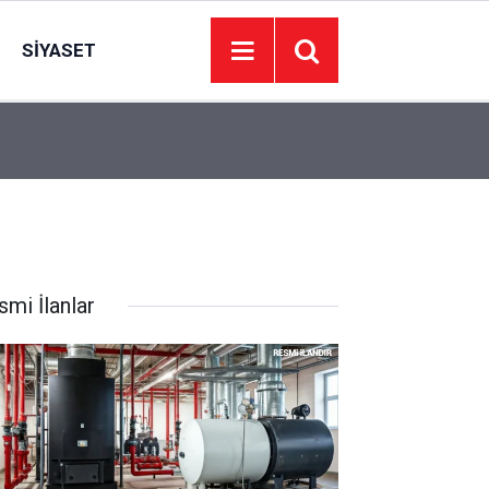
SIYASET
Adalet Bakanlığından, Akın Gürlek'in, Behçet Ok
14:56
İlişkin Açıklama
smi İlanlar