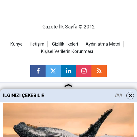
Gazete İlk Sayfa © 2012
Künye
İletişim
Gizlilik İlkeleri
Aydınlatma Metni
Kişisel Verilerin Korunması
İLGINIZI ÇEKEBILIR
Ankara Haberleri
Keçiören Haberleri
Altındağ Haberleri
Sincan Haberleri