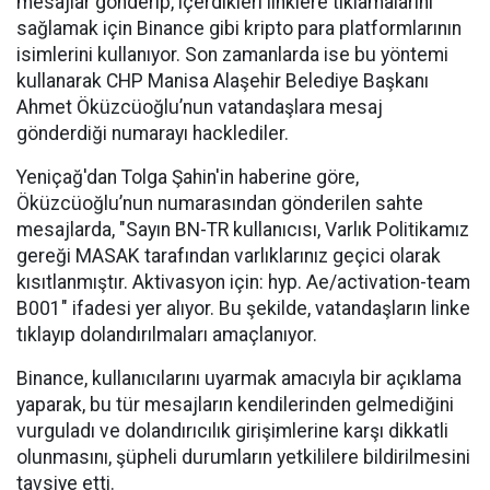
mesajlar gönderip, içerdikleri linklere tıklamalarını
sağlamak için Binance gibi kripto para platformlarının
isimlerini kullanıyor. Son zamanlarda ise bu yöntemi
kullanarak CHP Manisa Alaşehir Belediye Başkanı
Ahmet Öküzcüoğlu’nun vatandaşlara mesaj
gönderdiği numarayı hacklediler.
Yeniçağ'dan Tolga Şahin'in haberine göre,
Öküzcüoğlu’nun numarasından gönderilen sahte
mesajlarda, "Sayın BN-TR kullanıcısı, Varlık Politikamız
gereği MASAK tarafından varlıklarınız geçici olarak
kısıtlanmıştır. Aktivasyon için: hyp. Ae/activation-team
B001" ifadesi yer alıyor. Bu şekilde, vatandaşların linke
tıklayıp dolandırılmaları amaçlanıyor.
Binance, kullanıcılarını uyarmak amacıyla bir açıklama
yaparak, bu tür mesajların kendilerinden gelmediğini
vurguladı ve dolandırıcılık girişimlerine karşı dikkatli
olunmasını, şüpheli durumların yetkililere bildirilmesini
tavsiye etti.