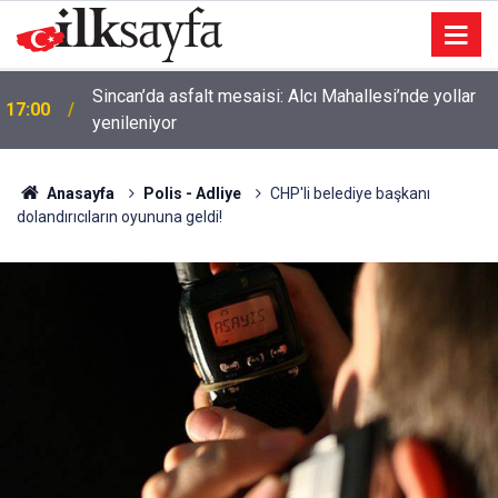
Cevdet Yılmaz: “Mekke Anlaşması bölgesel
16:38
güvenliğe katkı sunacak”
Anasayfa
Polis - Adliye
CHP'li belediye başkanı
dolandırıcıların oyununa geldi!