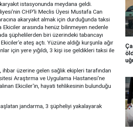
akaryakıt istasyonunda meydana geldi.
yesi'nin CHP'li Meclis Üyesi Mustafa Can
 aracına akaryakıt almak için durduğunda taksi
pla Ekiciler arasında henüz bilinmeyen nedenle
rada şüphelilerden biri üzerindeki tabancayı
kiciler'e ateş açtı. Yüzüne aldığı kurşunla ağır
Ça
lar için yere yığıldı, 3 kişi ise geldikleri taksi ile
öl
uğ
 ihbar üzerine gelen sağlık ekipleri tarafından
itesi Araştırma ve Uygulama Hastanesi'ne
lınan Ekiciler'in, hayati tehlikesinin bulunduğu
 başlatan jandarma, 3 şüpheliyi yakalayarak