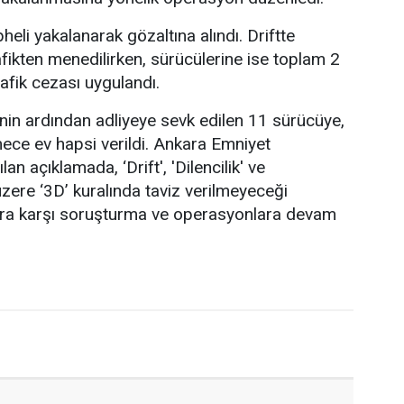
li yakalanarak gözaltına alındı. Driftte
afikten menedilirken, sürücülerine ise toplam 2
rafik cezası uygulandı.
inin ardından adliyeye sevk edilen 11 sürücüye,
mece ev hapsi verildi. Ankara Emniyet
n açıklamada, ‘Drift', 'Dilencilik' ve
üzere ‘3D’ kuralında taviz verilmeyeceği
çlara karşı soruşturma ve operasyonlara devam