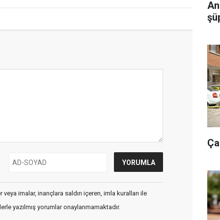
An
şü
Ça
veya imalar, inançlara saldırı içeren, imla kuralları ile
flerle yazılmış yorumlar onaylanmamaktadır.