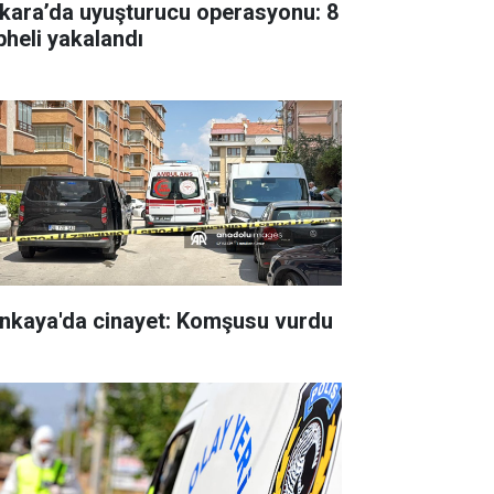
kara’da uyuşturucu operasyonu: 8
pheli yakalandı
nkaya'da cinayet: Komşusu vurdu