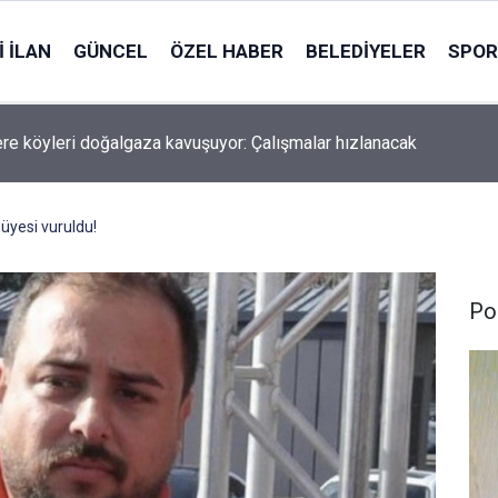
 İLAN
GÜNCEL
ÖZEL HABER
BELEDIYELER
SPOR
re köyleri doğalgaza kavuşuyor: Çalışmalar hızlanacak
 üyesi vuruldu!
Pol