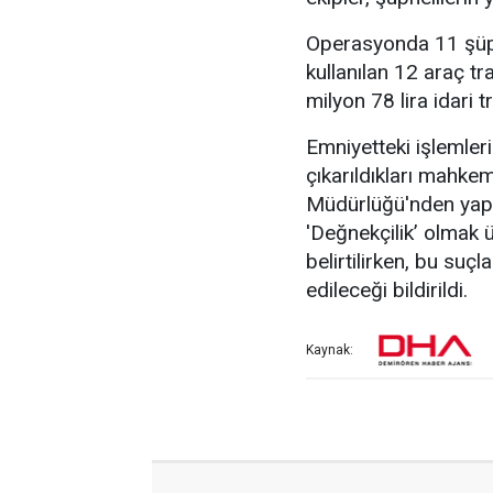
Operasyonda 11 şüphe
kullanılan 12 araç tr
milyon 78 lira idari t
Emniyetteki işlemler
çıkarıldıkları mahke
Müdürlüğü'nden yapıla
'Değnekçilik’ olmak 
belirtilirken, bu su
edileceği bildirildi.
Kaynak: