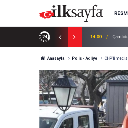
RESMI
dım: 4 TIR yola çıktı
24
14:00
Çamlıde
Anasayfa
Polis - Adliye
CHP'li meclis