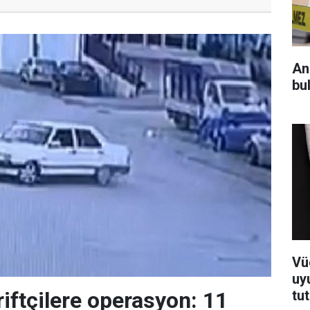
An
bul
Vü
uy
tu
riftçilere operasyon: 11