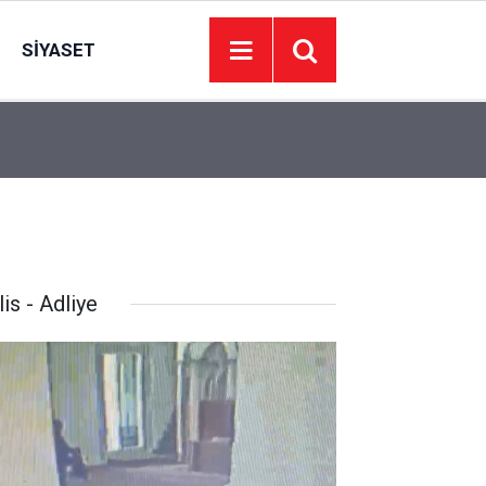
SIYASET
13:09
2 kardeş serinlemek için girdikleri Fırat'ta boğu
is - Adliye