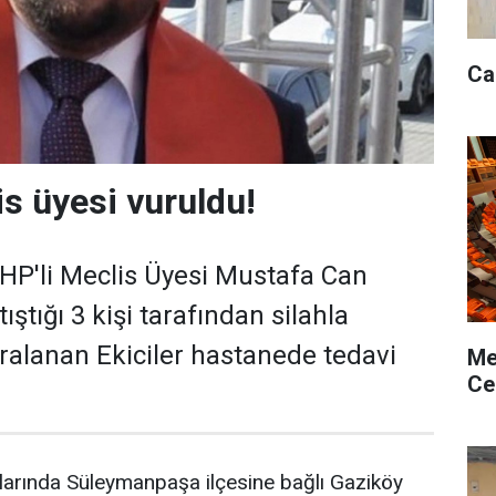
Ca
is üyesi vuruldu!
CHP'li Meclis Üyesi Mustafa Can
rtıştığı 3 kişi tarafından silahla
aralanan Ekiciler hastanede tedavi
Me
Ce
alarında Süleymanpaşa ilçesine bağlı Gaziköy