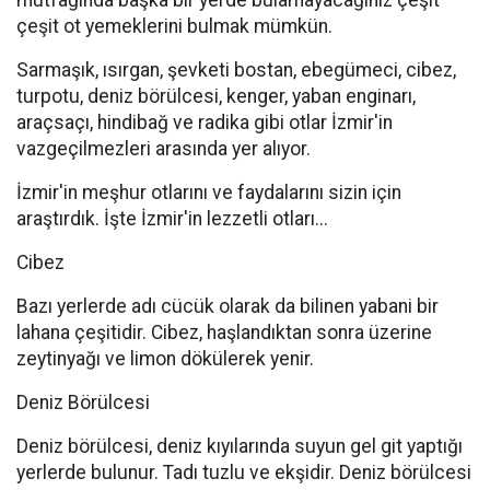
mutfağında başka bir yerde bulamayacağınız çeşit
çeşit ot yemeklerini bulmak mümkün.
Sarmaşık, ısırgan, şevketi bostan, ebegümeci, cibez,
turpotu, deniz börülcesi, kenger, yaban enginarı,
araçsaçı, hindibağ ve radika gibi otlar İzmir'in
vazgeçilmezleri arasında yer alıyor.
İzmir'in meşhur otlarını ve faydalarını sizin için
araştırdık. İşte İzmir'in lezzetli otları...
Cibez
Bazı yerlerde adı cücük olarak da bilinen yabani bir
lahana çeşitidir. Cibez, haşlandıktan sonra üzerine
zeytinyağı ve limon dökülerek yenir.
Deniz Börülcesi
Deniz börülcesi, deniz kıyılarında suyun gel git yaptığı
yerlerde bulunur. Tadı tuzlu ve ekşidir. Deniz börülcesi