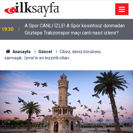
A Spor CANLI İZLE! A Spor kesintisiz donmadan
19:30
Göztepe Trabzonspor maçı canlı nasıl izlenir?
Anasayfa
Güncel
Cibez, deniz börülcesi,
sarmaşık...İzmir'in en lezzetli otları...