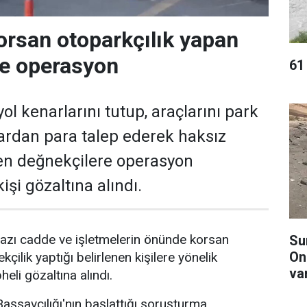
orsan otoparkçılık yapan
re operasyon
61 
ol kenarlarını tutup, araçlarını park
ardan para talep ederek haksız
en değnekçilere operasyon
işi gözaltına alındı.
azı cadde ve işletmelerin önünde korsan
Su
On
kçilik yaptığı belirlenen kişilere yönelik
va
li gözaltına alındı.
şsavcılığı'nın başlattığı soruşturma