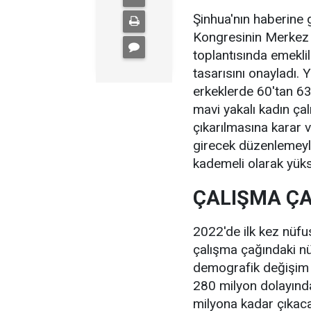
Şinhua'nın haberine 
Kongresinin Merkez K
toplantısında emeklil
tasarısını onayladı. 
erkeklerde 60'tan 63'
mavi yakalı kadın ça
çıkarılmasına karar v
girecek düzenlemeyle 
kademeli olarak yüks
ÇALIŞMA ÇA
2022'de ilk kez nüfu
çalışma çağındaki nü
demografik değişim e
280 milyon dolayınd
milyona kadar çıkaca