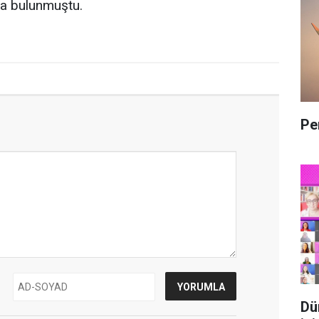
da bulunmuştu.
Pe
Dü