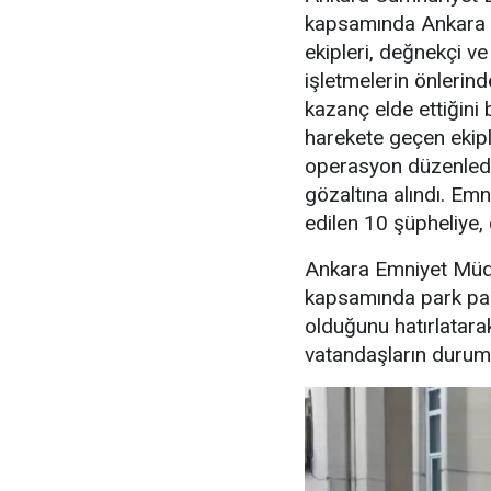
kapsamında Ankara 
ekipleri, değnekçi v
işletmelerin önlerin
kazanç elde ettiğini b
harekete geçen ekipl
operasyon düzenledi
gözaltına alındı. Emn
edilen 10 şüpheliye, 
Ankara Emniyet Müdü
kapsamında park para
olduğunu hatırlatara
vatandaşların durumu