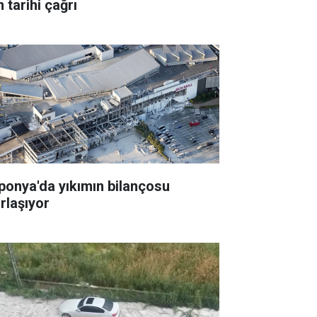
n tarihi çağrı
ponya'da yıkımın bilançosu
ırlaşıyor