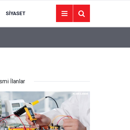
SIYASET
15:30
Ankara’nın tarihi caddesinde geçmişe yolculuk: A
smi İlanlar