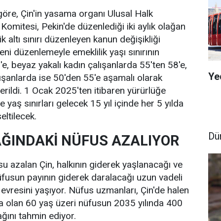
göre, Çin'in yasama organı Ulusal Halk
omitesi, Pekin'de düzenlediği iki aylık olağan
ik altı sınırı düzenleyen kanun değişikliği
Yeni düzenlemeyle emeklilik yaşı sınırının
e, beyaz yakalı kadın çalışanlarda 55'ten 58'e,
Ye
lışanlarda ise 50'den 55'e aşamalı olarak
erildi. 1 Ocak 2025'ten itibaren yürürlüğe
yaş sınırları gelecek 15 yıl içinde her 5 yılda
eltilecek.
Dü
ĞINDAKİ NÜFUS AZALIYOR
su azalan Çin, halkının giderek yaşlanacağı ve
fusun payının giderek daralacağı uzun vadeli
vresini yaşıyor. Nüfus uzmanları, Çin'de halen
a olan 60 yaş üzeri nüfusun 2035 yılında 400
ğını tahmin ediyor.