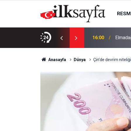
RESMI
ı bölgesel güvenliğe katkı sunacak”
24
16:00
Elmadağ
Anasayfa
Dünya
Çin’de devrim niteliğ