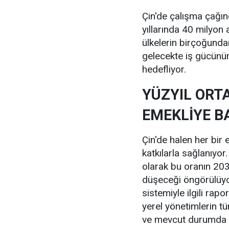
Çin'de çalışma çağı
yıllarında 40 milyon 
ülkelerin birçoğundan
gelecekte iş gücünü
hedefliyor.
YÜZYIL ORT
EMEKLİYE 
Çin'de halen her bir
katkılarla sağlanıyo
olarak bu oranın 203
düşeceği öngörülüyor
sistemiyle ilgili ra
yerel yönetimlerin t
ve mevcut durumda em