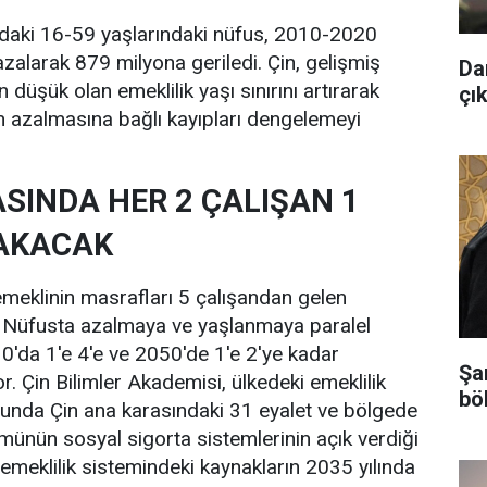
ndaki 16-59 yaşlarındaki nüfus, 2010-2020
azalarak 879 milyona geriledi. Çin, gelişmiş
Da
 düşük olan emeklilik yaşı sınırını artırarak
çık
n azalmasına bağlı kayıpları dengelemeyi
ASINDA HER 2 ÇALIŞAN 1
BAKACAK
 emeklinin masrafları 5 çalışandan gelen
r. Nüfusta azalmaya ve yaşlanmaya paralel
0'da 1'e 4'e ve 2050'de 1'e 2'ye kadar
Şa
. Çin Bilimler Akademisi, ülkedeki emeklilik
bö
porunda Çin ana karasındaki 31 eyalet ve bölgede
ümünün sosyal sigorta sistemlerinin açık verdiği
eklilik sistemindeki kaynakların 2035 yılında