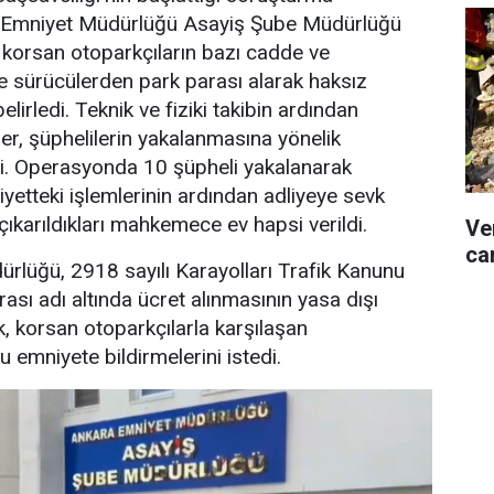
Emniyet Müdürlüğü Asayiş Şube Müdürlüğü
e korsan otoparkçıların bazı cadde ve
de sürücülerden park parası alarak haksız
elirledi. Teknik ve fiziki takibin ardından
er, şüphelilerin yakalanmasına yönelik
. Operasyonda 10 şüpheli yakalanarak
iyetteki işlemlerinin ardından adliyeye sevk
çıkarıldıkları mahkemece ev hapsi verildi.
Ve
can
rlüğü, 2918 sayılı Karayolları Trafik Kanunu
sı adı altında ücret alınmasının yasa dışı
k, korsan otoparkçılarla karşılaşan
 emniyete bildirmelerini istedi.