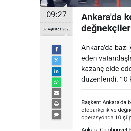
09:27
Ankara'da k
değnekçile
07 Ağustos 2026
Ankara'da bazı y
eden vatandaşl
kazanç elde ed
düzenlendi. 10 k
Başkent Ankara'da b
otoparkçılık ve değne
operasyonda 10 şüphe
Ankara Cumhuriyet Ba