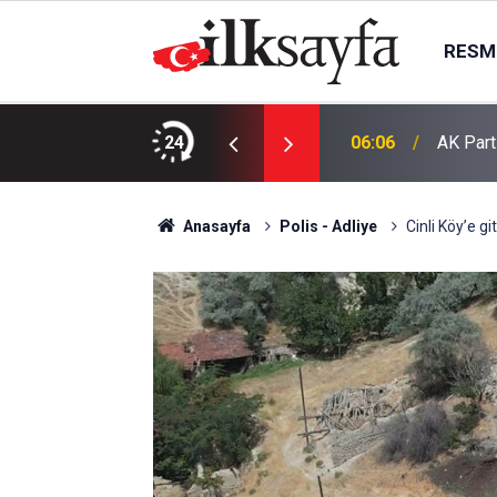
RESMI
esis çalışmaya başladı
24
06:06
AK Part
Anasayfa
Polis - Adliye
Cinli Köy’e gi