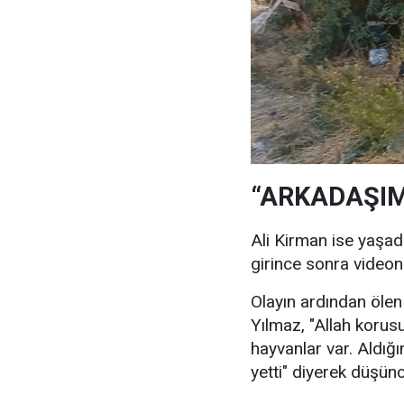
“ARKADAŞIMI
Ali Kirman ise yaşadı
girince sonra videonu
Olayın ardından ölen 
Yılmaz, "Allah korus
hayvanlar var. Aldığ
yetti" diyerek düşünc