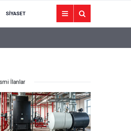
SIYASET
05:50
Haymana Sığırcık Yaylasında cep telefonları çe
smi İlanlar