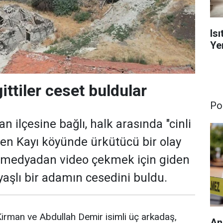
Is
Yen
gittiler ceset buldular
Pol
n ilçesine bağlı, halk arasında "cinli
inen Kayı köyünde ürkütücü bir olay
l medyadan video çekmek için giden
yaşlı bir adamın cesedini buldu.
Kirman ve Abdullah Demir isimli üç arkadaş,
An