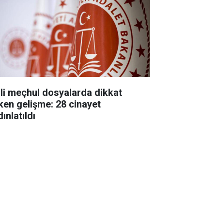
ili meçhul dosyalarda dikkat
ken gelişme: 28 cinayet
ınlatıldı