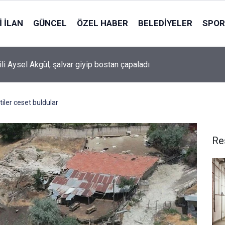
 İLAN
GÜNCEL
ÖZEL HABER
BELEDIYELER
SPOR
ili Aysel Akgül, şalvar giyip bostan çapaladı
ttiler ceset buldular
Re