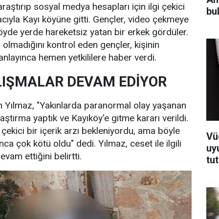
raştırıp sosyal medya hesapları için ilgi çekici
bul
cıyla Kayı köyüne gitti. Gençler, video çekmeye
köyde yerde hareketsiz yatan bir erkek gördüler.
 olmadığını kontrol eden gençler, kişinin
 anlayınca hemen yetkililere haber verdi.
LIŞMALAR DEVAM EDİYOR
n Yılmaz, "Yakınlarda paranormal olay yaşanan
raştırma yaptık ve Kayıköy'e gitme kararı verildi.
çekici bir içerik arzı bekleniyordu, ama böyle
Vü
nca çok kötü oldu" dedi. Yılmaz, ceset ile ilgili
uy
evam ettiğini belirtti.
tu