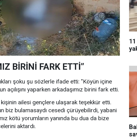
11
ya
Z BİRİNİ FARK ETTİ”
kları şoku şu sözlerle ifade etti: "Köyün içine
n açılışını yaparken arkadaşımız birini fark etti.
kişinin ailesi gençlere ulaşarak teşekkür etti.
un biz bulamasaydı cesedi çürüyebilirdi, yabani
ımız kötü yorumların yanında bu dua da bize
elerini aktardı.
Ba
sa