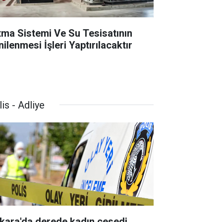
ıtma Sistemi Ve Su Tesisatının
ilenmesi İşleri Yaptırılacaktır
is - Adliye
kara'da derede kadın cesedi