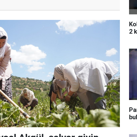
Ko
2 k
Pa
bu