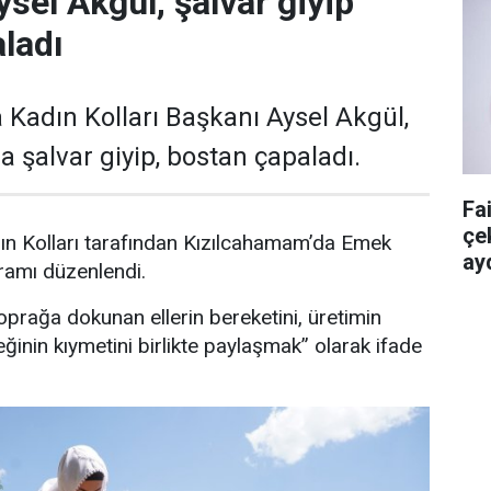
ysel Akgül, şalvar giyip
ladı
 Kadın Kolları Başkanı Aysel Akgül,
 şalvar giyip, bostan çapaladı.
Fa
çe
ın Kolları tarafından Kızılcahamam’da Emek
ayd
ramı düzenlendi.
rağa dokunan ellerin bereketini, üretimin
inin kıymetini birlikte paylaşmak” olarak ifade