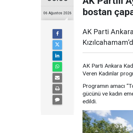
AK Partili A
bostan çapa
06 Ağustos 2026
AK Parti Ankara
Kızılcahamam’da
AK Parti Ankara Kad
Veren Kadınlar prog
Programın amacı “Top
gücünü ve kadın emeğ
edildi.