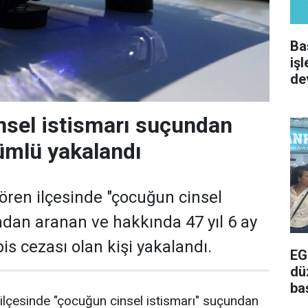
Ba
iş
de
sel istismarı suçundan
ümlü yakalandı
ören ilçesinde "çocuğun cinsel
ndan aranan ve hakkında 47 yıl 6 ay
s cezası olan kişi yakalandı.
EG
dü
ba
ilçesinde "çocuğun cinsel istismarı" suçundan