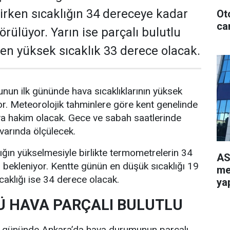
rken sıcaklığın 34 dereceye kadar
Ot
can
rülüyor. Yarın ise parçalı bulutlu
e en yüksek sıcaklık 33 derece olacak.
nun ilk gününde hava sıcaklıklarının yüksek
r. Meteorolojik tahminlere göre kent genelinde
va hakim olacak. Gece ve sabah saatlerinde
ivarında ölçülecek.
lığın yükselmesiyle birlikte termometrelerin 34
AS
bekleniyor. Kentte günün en düşük sıcaklığı 19
me
caklığı ise 34 derece olacak.
yap
 HAVA PARÇALI BULUTLU
i gününde Ankara’da hava durumunun parçalı