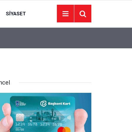
SIYASET
14:00
EGO’dan Ankara’da gişe düzenlemesi: Yeni dön
ncel