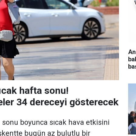
An
ba
baş
ıcak hafta sonu!
ler 34 dereceyi gösterecek
 sonu boyunca sıcak hava etkisini
kentte bugün az bulutlu bir