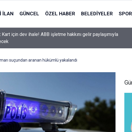
 İLAN
GÜNCEL
ÖZEL HABER
BELEDIYELER
SPOR
 Kart için dev ihale! ABB işletme hakkını gelir paylaşımıyla
ecek
ismarı suçundan aranan hükümlü yakalandı
Gü