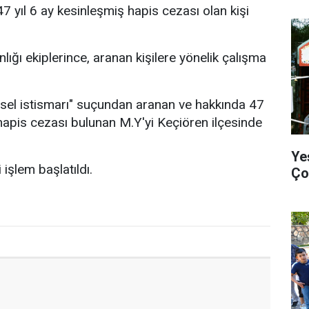
7 yıl 6 ay kesinleşmiş hapis cezası olan kişi
ığı ekiplerince, aranan kişilere yönelik çalışma
nsel istismarı" suçundan aranan ve hakkında 47
 hapis cezası bulunan M.Y'yi Keçiören ilçesinde
Ye
 işlem başlatıldı.
Ço