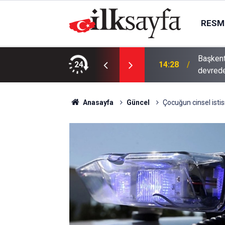
RESMI
Başkent
uriye’de 20 bin kişilik güç iddiası
24
14:28
devred
Anasayfa
Güncel
Çocuğun cinsel ist