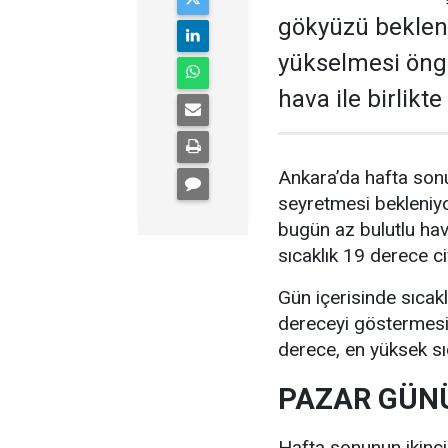
gökyüzü bekleni
yükselmesi öngö
hava ile birlikt
Ankara’da hafta sonu
seyretmesi bekleniyo
bugün az bulutlu ha
sıcaklık 19 derece c
Gün içerisinde sıcak
dereceyi göstermesi 
derece, en yüksek sı
PAZAR GÜNÜ
Hafta sonunun ikinc