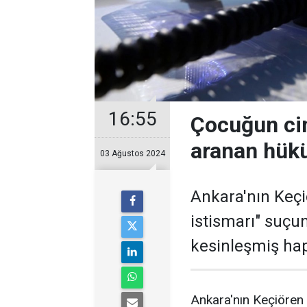
16:55
Çocuğun cin
aranan hük
03 Ağustos 2024
Ankara'nın Keçi
istismarı" suçu
kesinleşmiş hapi
Ankara'nın Keçiören 