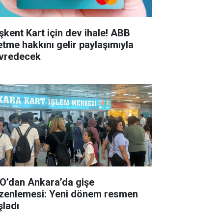
şkent Kart için dev ihale! ABB
letme hakkını gelir paylaşımıyla
vredecek
O’dan Ankara’da gişe
zenlemesi: Yeni dönem resmen
şladı