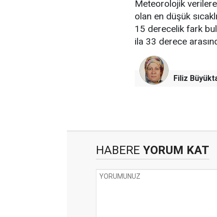
Meteorolojik verile
olan en düşük sıcakl
15 derecelik fark bu
ila 33 derece arası
Filiz Büyükt
HABERE
YORUM KAT