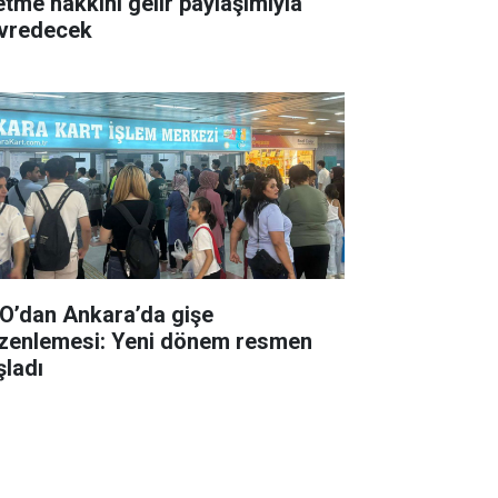
letme hakkını gelir paylaşımıyla
vredecek
O’dan Ankara’da gişe
zenlemesi: Yeni dönem resmen
şladı