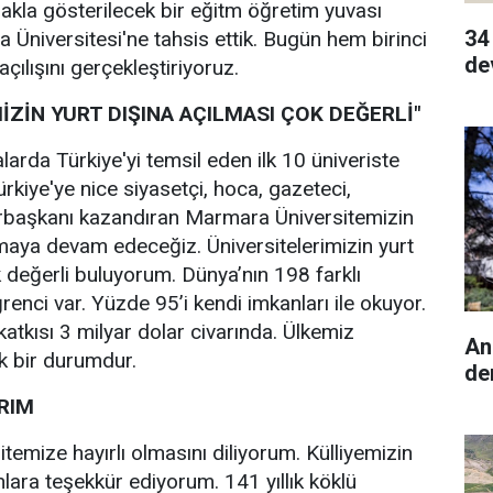
makla gösterilecek bir eğitm öğretim yuvası
34
Üniversitesi'ne tahsis ettik. Bugün hem birinci
de
açılışını gerçekleştiriyoruz.
İZİN YURT DIŞINA AÇILMASI ÇOK DEĞERLİ"
larda Türkiye'yi temsil eden ilk 10 üniveriste
ürkiye'ye nice siyasetçi, hoca, gazeteci,
başkanı kazandıran Marmara Üniversitemizin
maya devam edeceğiz. Üniversitelerimizin yurt
k değerli buluyorum. Dünya’nın 198 farklı
enci var. Yüzde 95’i kendi imkanları ile okuyor.
katkısı 3 milyar dolar civarında. Ülkemiz
An
k bir durumdur.
de
IRIM
temize hayırlı olmasını diliyorum. Külliyemizin
lara teşekkür ediyorum. 141 yıllık köklü