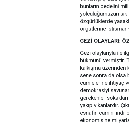
bunların bedelini mi
yolculuğumuzun sık s
özgürlüklerde yasak
örgütlerine istismar 
GEZİ OLAYLARI: Ö
Gezi olaylarıyla ile 
hükmünü vermiştir. T
kalkışma üzerinden k
sene sonra da olsa b
cümlelerine ihtiyaç v
demokrasiyi savunanl
gerekenler sokakları
yakıp yıkanlardır. Çı
esnafın camını indir
ekonomisine milyarlar