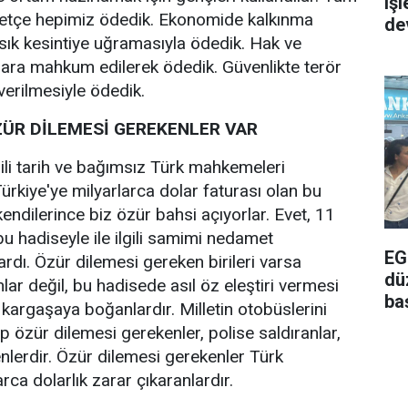
iş
lletçe hepimiz ödedik. Ekonomide kalkınma
de
ık kesintiye uğramasıyla ödedik. Hak ve
lara mahkum edilerek ödedik. Güvenlikte terör
verilmesiyle ödedik.
ZÜR DİLEMESİ GEREKENLER VAR
ilgili tarih ve bağımsız Türk mahkemeleri
ürkiye'ye milyarlarca dolar faturası olan bu
endilerince biz özür bahsi açıyorlar. Evet, 11
u hadiseyle ile ilgili samimi nedamet
EG
ardı. Özür dilemesi gereken birileri varsa
dü
ar değil, bu hadisede asıl öz eleştiri vermesi
ba
 kargaşaya boğanlardır. Milletin otobüslerini
kıp özür dilemesi gerekenler, polise saldıranlar,
enlerdir. Özür dilemesi gerekenler Türk
ca dolarlık zarar çıkaranlardır.