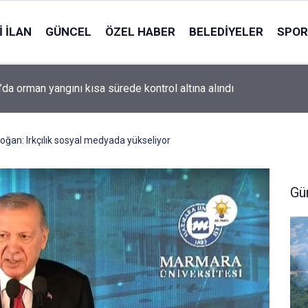
 İLAN
GÜNCEL
ÖZEL HABER
BELEDIYELER
SPOR
’da orman yangını kısa sürede kontrol altına alındı
an: Irkçılık sosyal medyada yükseliyor
Gü