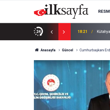
RESMI
aralı
24
18:21
Kütahya
Anasayfa
Güncel
Cumhurbaşkanı Erdoğ