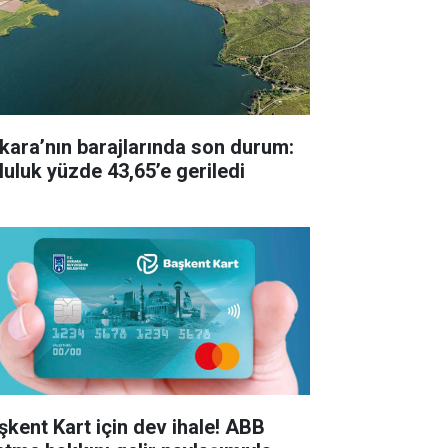
kara’nın barajlarında son durum:
luluk yüzde 43,65’e geriledi
şkent Kart için dev ihale! ABB