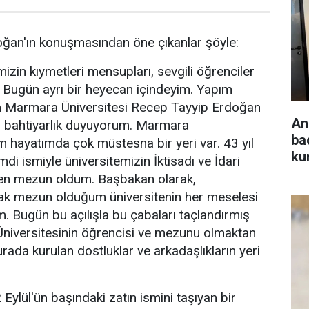
an'ın konuşmasından öne çıkanlar şöyle:
zin kıymetleri mensupları, sevgili öğrenciler
. Bugün ayrı bir heyecan içindeyim. Yapım
ğim Marmara Üniversitesi Recep Tayyip Erdoğan
An
an bahtiyarlık duyuyorum. Marmara
ba
im hayatımda çok müstesna bir yeri var. 43 yıl
ku
di ismiyle üniversitemizin İktisadı ve İdari
nden mezun oldum. Başbakan olarak,
k mezun olduğum üniversitenin her meselesi
im. Bugün bu açılışla bu çabaları taçlandırmış
niversitesinin öğrencisi ve mezunu olmaktan
ada kurulan dostluklar ve arkadaşlıkların yeri
Eylül'ün başındaki zatın ismini taşıyan bir