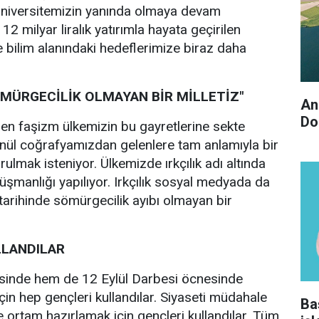
niversitemizin yanında olmaya devam
 milyar liralık yatırımla hayata geçirilen
e bilim alanındaki hedeflerimize biraz daha
ÖMÜRGECİLİK OLMAYAN BİR MİLLETİZ"
An
Do
nen faşizm ülkemizin bu gayretlerine sekte
nül coğrafyamızdan gelenlere tam anlamıyla bir
rulmak isteniyor. Ülkemizde ırkçılık adı altında
manlığı yapılıyor. Irkçılık sosyal medyada da
 tarihinde sömürgecilik ayıbı olmayan bir
LLANDILAR
inde hem de 12 Eylül Darbesi öcnesinde
çin hep gençleri kullandılar. Siyaseti müdahale
Ba
e ortam hazırlamak için gençleri kullandılar. Tüm