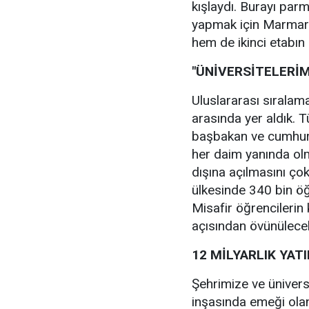
kışlaydı. Burayı par
yapmak için Marmara 
hem de ikinci etabın 
"ÜNİVERSİTELERİM
Uluslararası sıralama
arasında yer aldık. T
başbakan ve cumhur
her daim yanında ol
dışına açılmasını ço
ülkesinde 340 bin öğr
Misafir öğrencilerin 
açısından övünülece
12 MİLYARLIK YAT
Şehrimize ve üniversi
inşasında emeği olan