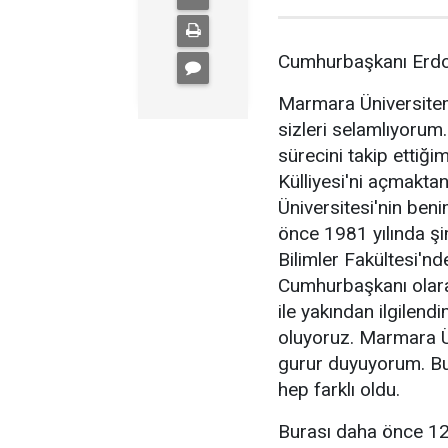
Cumhurbaşkanı Erdoğ
Marmara Üniversitemi
sizleri selamlıyorum
sürecini takip etti
Külliyesi'ni açmakt
Üniversitesi'nin ben
önce 1981 yılında şim
Bilimler Fakültesi'
Cumhurbaşkanı olara
ile yakından ilgilend
oluyoruz. Marmara Ü
gurur duyuyorum. Bur
hep farklı oldu.
Burası daha önce 12 