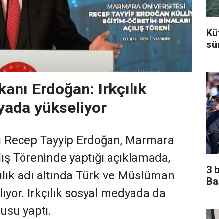
Kü
sü
nı Erdoğan: Irkçılık
yada yükseliyor
 Recep Tayyip Erdoğan, Marmara
lış Töreninde yaptığı açıklamada,
3 
ılık adı altında Türk ve Müslüman
Ba
ıyor. Irkçılık sosyal medyada da
usu yaptı.