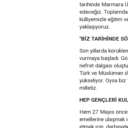
tarihinde Marmara Ü
edeceğiz. Toplamda 12
külliyemizle eğitim v
yaklaşıyoruz.
"BİZ TARİHİNDE S
Son yıllarda körükle
vurmaya başladı. Gö
nefret dalgası oluştu
Türk ve Müslüman düş
yükseliyor. Oysa biz
milletiz.
HEP GENÇLERİ KU
Hem 27 Mayıs önces
emellerine ulaşmak i
etmek için, darbeyel