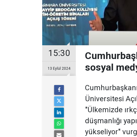
15:30
Cumhurbaşka
sosyal med
13 Eylül 2024
Cumhurbaşkanı
Üniversitesi Açı
"Ülkemizde ırkç
düşmanlığı yapıl
yükseliyor" vurg