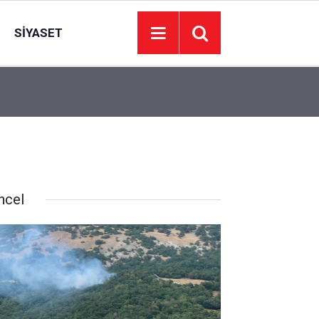
SIYASET
17:30
Bugün maç var mı? 8 Ağustos Cumartesi bugün k
ncel