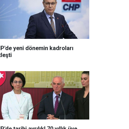
P'de yeni dönemin kadroları
leşti
'de tarihi ayrılık! 70 yıllık üye