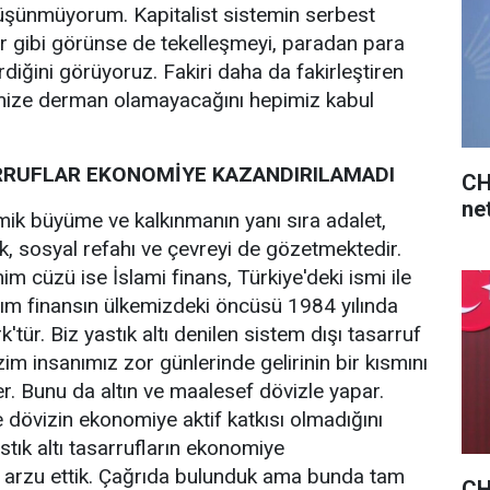
düşünmüyorum. Kapitalist sistemin serbest
or gibi görünse de tekelleşmeyi, paradan para
diğini görüyoruz. Fakiri daha da fakirleştiren
imize derman olamayacağını hepimiz kabul
ARRUFLAR EKONOMİYE KAZANDIRILAMADI
CH
net
mik büyüme ve kalkınmanın yanı sıra adalet,
lik, sosyal refahı ve çevreyi de gözetmektedir.
m cüzü ise İslami finans, Türkiye'deki ismi ile
tılım finansın ülkemizdeki öncüsü 1984 yılında
'tür. Biz yastık altı denilen sistem dışı tasarruf
zim insanımız zor günlerinde gelirinin bir kısmını
eder. Bunu da altın ve maalesef dövizle yapar.
ve dövizin ekonomiye aktif katkısı olmadığını
stık altı tasarrufların ekonomiye
p arzu ettik. Çağrıda bulunduk ama bunda tam
CHP