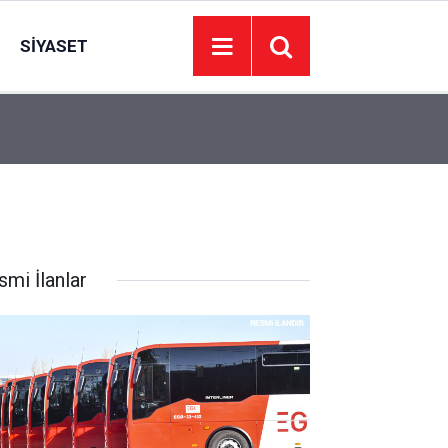
SIYASET
00:01
BAKIM VE ONARIM HİZMETİ ALINACAKTIR
smi İlanlar