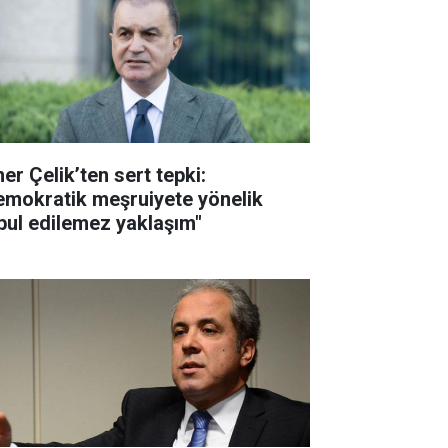
er Çelik’ten sert tepki:
emokratik meşruiyete yönelik
bul edilemez yaklaşım"