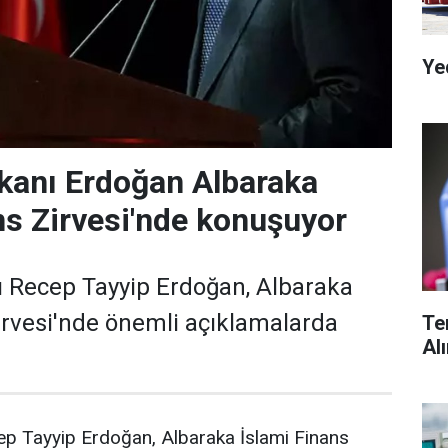
Ye
anı Erdoğan Albaraka
ns Zirvesi'nde konuşuyor
Recep Tayyip Erdoğan, Albaraka
irvesi'nde önemli açıklamalarda
Te
Al
p Tayyip Erdoğan, Albaraka İslami Finans