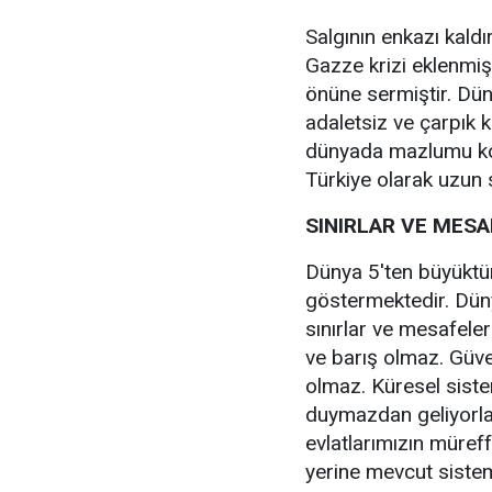
Salgının enkazı kald
Gazze krizi eklenmiş
önüne sermiştir. Dün
adaletsiz ve çarpık k
dünyada mazlumu ko
Türkiye olarak uzun
SINIRLAR VE MES
Dünya 5'ten büyüktür 
göstermektedir. Dü
sınırlar ve mesafele
ve barış olmaz. Güv
olmaz. Küresel siste
duymazdan geliyorla
evlatlarımızın müre
yerine mevcut sistem