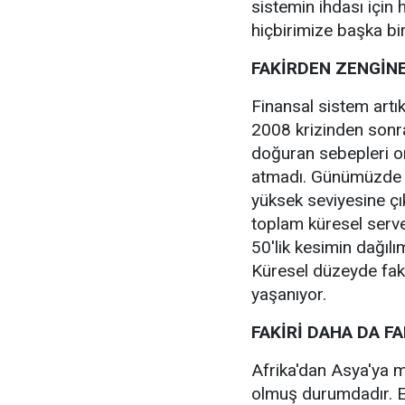
sistemin ihdası için
hiçbirimize başka bir
FAKİRDEN ZENGİN
Finansal sistem artı
2008 krizinden sonra
doğuran sebepleri o
atmadı. Günümüzde s
yüksek seviyesine çı
toplam küresel serve
50'lik kesimin dağılı
Küresel düzeyde faki
yaşanıyor.
FAKİRİ DAHA DA F
Afrika'dan Asya'ya mi
olmuş durumdadır. E