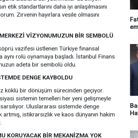
ın etik standartlarını daha iyi anlaşılmasını
orum. Zirvenin hayırlara vesile olmasını
Fa
em
 MERKEZİ VİZYONUMUZUN BİR SEMBOLÜ
öprü vazifesi üstlenen Türkiye finansal
a aynı rolü oynamaya başladı. İstanbul Finans
uzun adeta bir sembolü oldu.
STEMDE DENGE KAYBOLDU
ız köklü bir dönüşüm sürecinden geçiyor.
siyasi sistemin temelleri her yeni gelişmeyle
Ba
i sarsılıyor. Uluslararası sistemde denge
Ha
k artmış, istikrarsızlık ve kaos dünyanın hakim
.
U KORUYACAK BİR MEKANİZMA YOK