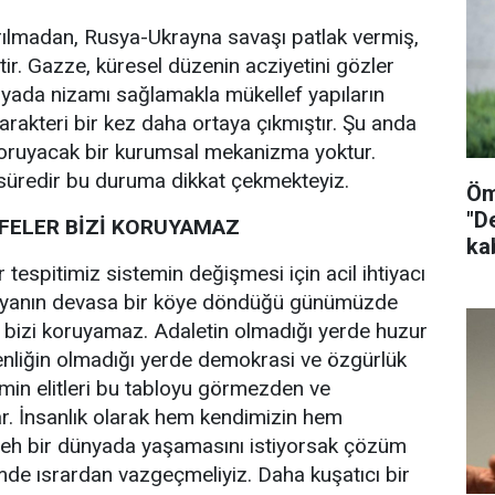
ırılmadan, Rusya-Ukrayna savaşı patlak vermiş,
tir. Gazze, küresel düzenin acziyetini gözler
yada nizamı sağlamakla mükellef yapıların
arakteri bir kez daha ortaya çıkmıştır. Şu anda
ruyacak bir kurumsal mekanizma yoktur.
 süredir bu duruma dikkat çekmekteyiz.
Öm
"D
AFELER BİZİ KORUYAMAZ
ka
tespitimiz sistemin değişmesi için acil ihtiyacı
nyanın devasa bir köye döndüğü günümüzde
r bizi koruyamaz. Adaletin olmadığı yerde huzur
enliğin olmadığı yerde demokrasi ve özgürlük
min elitleri bu tabloyu görmezden ve
r. İnsanlık olarak hem kendimizin hem
ffeh bir dünyada yaşamasını istiyorsak çözüm
de ısrardan vazgeçmeliyiz. Daha kuşatıcı bir