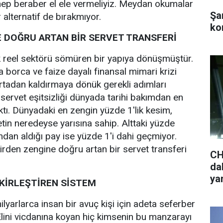
 hep beraber el ele vermeliyiz. Meydan okumalar
Şa
 alternatif de bırakmıyor.
ko
E DOĞRU ARTAN BİR SERVET TRANSFERİ
k reel sektörü sömüren bir yapıya dönüşmüştür.
 borca ve faize dayalı finansal mimari krizi
rtadan kaldırmaya dönük gerekli adımları
ervet eşitsizliği dünyada tarihi bakımdan en
ktı. Dünyadaki en zengin yüzde 1'lik kesim,
tin neredeyse yarısına sahip. Alttaki yüzde
mdan aldığı pay ise yüzde 1'i dahi geçmiyor.
rden zengine doğru artan bir servet transferi
CH
da
ya
AKİRLEŞTİREN SİSTEM
lyarlarca insan bir avuç kişi için adeta seferber
lini vicdanına koyan hiç kimsenin bu manzarayı