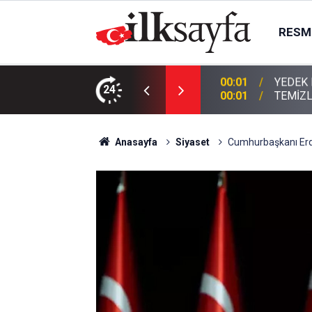
RESMI
KTIR
24
00:01
TEMİZL
Anasayfa
Siyaset
Cumhurbaşkanı Erdo