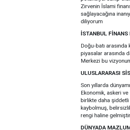
Zirvenin İslami finans
sağlayacağına inanıy
diliyorum
İSTANBUL FİNANS
Doğu-batı arasında k
piyasalar arasında d
Merkezi bu vizyonum
ULUSLARARASI Sİ
Son yıllarda dünyam
Ekonomik, askeri ve 
birlikte daha şiddetl
kaybolmuş, belirsizli
rengi haline gelmiştir
DÜNYADA MAZLUM