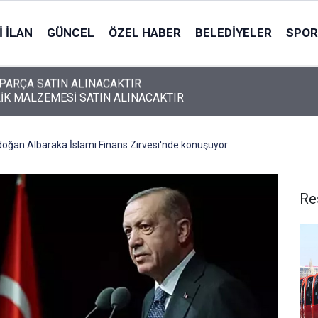
 İLAN
GÜNCEL
ÖZEL HABER
BELEDIYELER
SPOR
İK MALZEMESİ SATIN ALINACAKTIR
ğan Albaraka İslami Finans Zirvesi'nde konuşuyor
Re