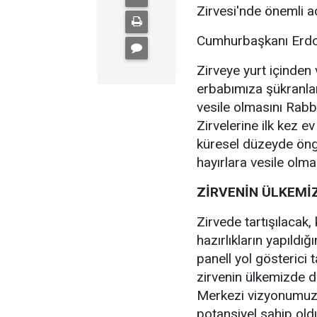
Zirvesi'nde önemli a
Cumhurbaşkanı Erdoğ
Zirveye yurt içinden 
erbabımıza şükranlar
vesile olmasını Rabb
Zirvelerine ilk kez e
küresel düzeyde öngö
hayırlara vesile olma
ZİRVENİN ÜLKEMİ
Zirvede tartışılacak
hazırlıkların yapıldı
panell yol gösterici 
zirvenin ülkemizde d
Merkezi vizyonumuzu
potansiyel sahip oldu