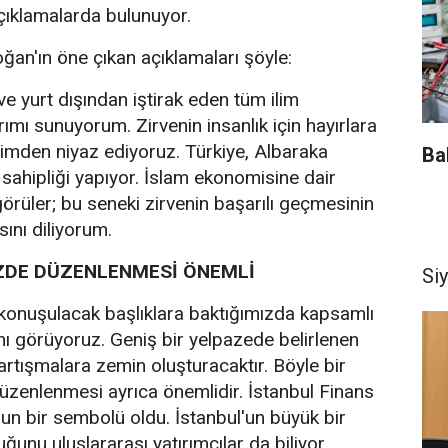
çıklamalarda bulunuyor.
an'ın öne çıkan açıklamaları şöyle:
ve yurt dışından iştirak eden tüm ilim
ımı sunuyorum. Zirvenin insanlık için hayırlara
imden niyaz ediyoruz. Türkiye, Albaraka
Ba
v sahipliği yapıyor. İslam ekonomisine dair
rüler; bu seneki zirvenin başarılı geçmesinin
sını diliyorum.
ZDE DÜZENLENMESİ ÖNEMLİ
Si
, konuşulacak başlıklara baktığımızda kapsamlı
ğını görüyoruz. Geniş bir yelpazede belirlenen
tartışmalara zemin oluşturacaktır. Böyle bir
üzenlenmesi ayrıca önemlidir. İstanbul Finans
n bir sembolü oldu. İstanbul'un büyük bir
ğunu uluslararası yatırımcılar da biliyor.