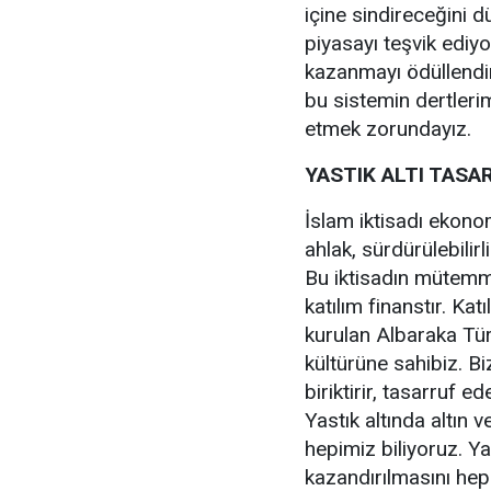
içine sindireceğini 
piyasayı teşvik ediy
kazanmayı ödüllendir
bu sistemin dertler
etmek zorundayız.
YASTIK ALTI TAS
İslam iktisadı ekono
ahlak, sürdürülebilir
Bu iktisadın mütemmi
katılım finanstır. Ka
kurulan Albaraka Türk
kültürüne sahibiz. Bi
biriktirir, tasarruf 
Yastık altında altın 
hepimiz biliyoruz. Ya
kazandırılmasını he