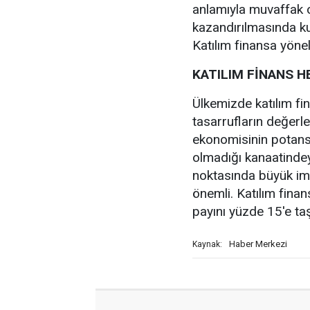
anlamıyla muvaffak o
kazandırılmasında ku
Katılım finansa yönel
KATILIM FİNANS H
Ülkemizde katılım fi
tasarrufların değerle
ekonomisinin potansiy
olmadığı kanaatindeyi
noktasında büyük im
önemli. Katılım finan
payını yüzde 15'e ta
Haber Merkezi
Kaynak: