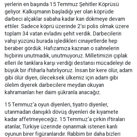
yerlerin en başında 15 Temmuz Şehitler Köprüsü
geliyor. Kalkışmanın başladığı yer olan köprüde
darbeci alçaklar sabaha kadar kan dökmeye devam
ettiler. Sadece köprü üzerinde 2'si polis olmak üzere
toplam 34 vatan evladını şehit verdik. Darbecilerin
vahşi yüzünü burada işledikleri cinayetlerde hep
beraber gördük. Hafızamıza kazınan o sahnelerin
hiçbirini unutmadık, unutmuyoruz. Milletimizin çıplak
elleri ile tanklara karşı verdiği destansı mücadeleyi de
büyük bir iftiharla hatırlıyoruz. İnsan bir kere ölür, adam
gibi ölür diyen, öleceksek ülkemiz için adam gibi
ölelim diyerek darbecilere meydan okuyan
kahramanları her daim şükranla anacağız.
15 Temmuz'a oyun diyenleri, tiyatro diyenler,
utanmadan danışıklı dövüş diyenleri de kıyamete
kadar affetmeyeceğiz. 15 Temmuz'a çirkin iftiraları
atanlar, Türkiye üzerinde oynanmak istenen kanlı
oyunun birer figüranlarıdır. Rabbim bir daha bizleri