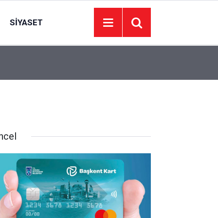
SIYASET
13:43
Yeşilçam nostaljisi Atatürk Çocukları Parkı’nda 
ncel