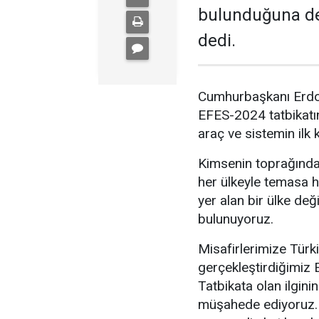
bulunduğuna değ
dedi.
Cumhurbaşkanı Erdoğa
EFES-2024 tatbikatın
araç ve sistemin ilk
Kimsenin toprağında 
her ülkeyle temasa h
yer alan bir ülke değ
bulunuyoruz.
Misafirlerimize Türk
gerçekleştirdiğimiz E
Tatbikata olan ilgin
müşahede ediyoruz. İ