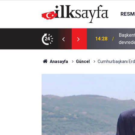
RESMI
 işletme hakkını gelir paylaşımıyla
24
14:00
EGO’dan
Anasayfa
Güncel
Cumhurbaşkanı Erdoğ