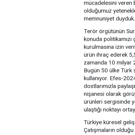
mücadelesini veren b
olduğumuz yetenekle
memnuniyet duyduk.
Terör örgütünün Suri
konuda politikamızı ç
kurulmasına izin ver
ürün ihraç ederek 5,5
zamanda 10 milyar 2
Bugün 50 ülke Türk şi
kullanıyor. Efes-202
dostlarımızla paylaş
nişanesi olarak gör
ürünleri sergisinde y
ulaştığı noktayı orta
Türkiye küresel geliş
Çatışmaların olduğu