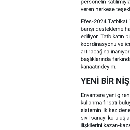
personelin katılımıyl
veren herkese teşek
Efes-2024 Tatbikatı'
barışı destekleme har
ediliyor. Tatbikatın 
koordinasyonu ve ic
artıracağına inanıyo
başlıklarında farkınd
kanaatindeyim.
YENİ BİR Nİ
Envantere yeni giren y
kullanma fırsatı bulu
sistemin ilk kez den
sivil sanayi kuruluşl
ilişkilerini kazan-kaz