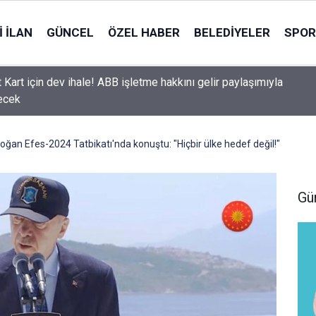
 İLAN
GÜNCEL
ÖZEL HABER
BELEDIYELER
SPOR
 Ankara’da gişe düzenlemesi: Yeni dönem resmen başladı
an Efes-2024 Tatbikatı'nda konuştu: "Hiçbir ülke hedef değil!"
Gü