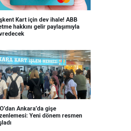
şkent Kart için dev ihale! ABB
letme hakkını gelir paylaşımıyla
vredecek
O’dan Ankara’da gişe
zenlemesi: Yeni dönem resmen
şladı