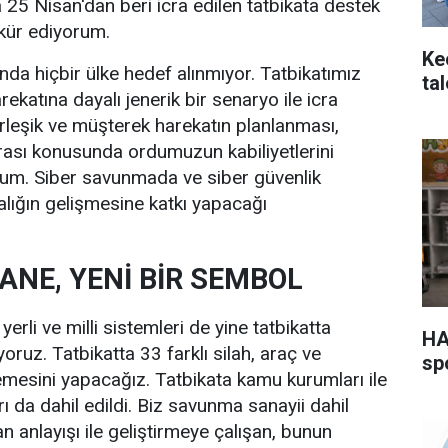
a 25 Nisan'dan beri icra edilen tatbikata destek
kür ediyorum.
Ke
nda hiçbir ülke hedef alınmıyor. Tatbikatımız
ta
ekatına dayalı jenerik bir senaryo ile icra
birleşik ve müşterek harekatın planlanması,
rası konusunda ordumuzun kabiliyetlerini
rum. Siber savunmada ve siber güvenlik
alığın gelişmesine katkı yapacağı
ŞANE, YENİ BİR SEMBOL
erli ve milli sistemleri de yine tatbikatta
HA
yoruz. Tatbikatta 33 farklı silah, araç ve
sp
emesini yapacağız. Tatbikata kamu kurumları ile
arı da dahil edildi. Biz savunma sanayii dahil
an anlayışı ile geliştirmeye çalışan, bunun