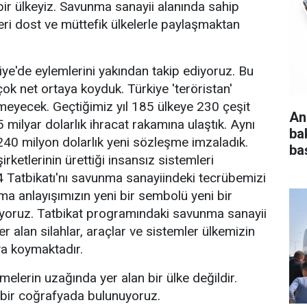
ir ülkeyiz. Savunma sanayii alanında sahip
ri dost ve müttefik ülkelerle paylaşmaktan
ye'de eylemlerini yakından takip ediyoruz. Bu
ok net ortaya koyduk. Türkiye 'teröristan'
meyecek. Geçtiğimiz yıl 185 ülkeye 230 çeşit
An
 milyar dolarlık ihracat rakamına ulaştık. Aynı
ba
40 milyon dolarlık yeni sözleşme imzaladık.
baş
rketlerinin ürettiği insansız sistemleri
4 Tatbikatı'nı savunma sanayiindeki tecrübemizi
ma anlayışımızın yeni bir sembolü yeni bir
üyoruz. Tatbikat programındaki savunma sanayii
er alan silahlar, araçlar ve sistemler ülkemizin
ya koymaktadır.
melerin uzağında yer alan bir ülke değildir.
 bir coğrafyada bulunuyoruz.