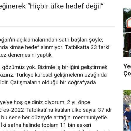
inerek “Hiçbir ülke hedef değil”
n'ın açıklamalarından satır başları şöyle;
da kimse hedef alınmıyor. Tatbikatta 33 farklı
 kez denemesini yaptık.
Ye
gözümüz yok. Bizimle iş birliğini geliştirmek
Ço
azırız. Türkiye küresel gelişmelerin uzağında
ildir. Çatışmaların olduğu bir coğrafyada
iye'ye hoş geldiniz diyorum. 2 yıl önce
fes-2022 Tatbikatı'na katılan ülke sayısı 37 idi.
in bu sene her düzeyde arttığını memnuniyetle
ki safha halinde toplam 11 bin askeri