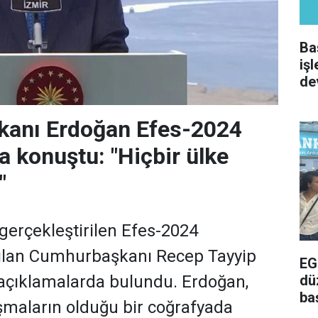
Ba
iş
de
anı Erdoğan Efes-2024
a konuştu: "Hiçbir ülke
"
gerçekleştirilen Efes-2024
tılan Cumhurbaşkanı Recep Tayyip
EG
dü
 açıklamalarda bulundu. Erdoğan,
ba
ışmaların olduğu bir coğrafyada