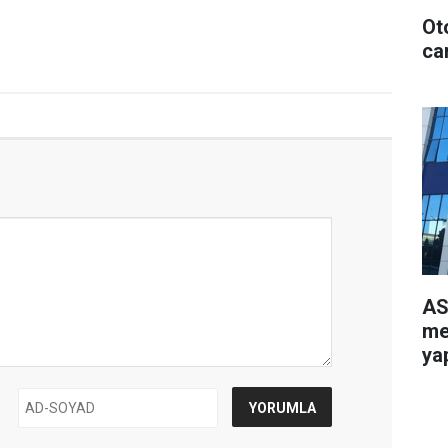
Ot
can
AS
me
yap