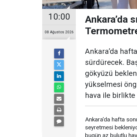
10:00
Ankara’da s
Termometre
08 Ağustos 2026
Ankara’da hafta
sürdürecek. Baş
gökyüzü bekleni
yükselmesi öngö
hava ile birlikt
Ankara’da hafta sonu
seyretmesi bekleniyo
bugün az bulutlu ha